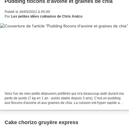
Pudding flocons d'avoine et graines de chia
Publié le 26/05/2021 à 05:00
Par
Les petites idées culinaires de Chris Andco
Voici l'un de mes petits déjeuners préférés qui m'a beaucoup aidé durant ma
perte de poids (7 kg en 1 an - poids stable depuis 3 ans). C'est un pudding
aux flocons d'avoine et aux graines de chia. La cuisson est hyper rapide au
micro-ondes donc idéal...
Cake chorizo gruyère express