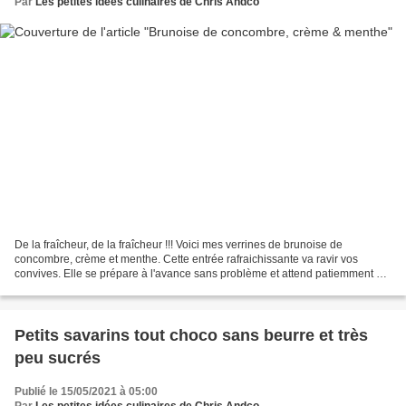
Par
Les petites idées culinaires de Chris Andco
De la fraîcheur, de la fraîcheur !!! Voici mes verrines de brunoise de
concombre, crème et menthe. Cette entrée rafraichissante va ravir vos
convives. Elle se prépare à l'avance sans problème et attend patiemment au
réfrigérateur pour se faire savourer...
Petits savarins tout choco sans beurre et très
peu sucrés
Publié le 15/05/2021 à 05:00
Par
Les petites idées culinaires de Chris Andco