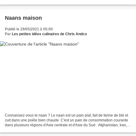
préparation: 50 minutes Temps de...
Naans maison
Publié le 29/05/2021 à 05:00
Par
Les petites idées culinaires de Chris Andco
Connaissez-vous le naan ? Le naan est un pain plat, fait de farine de blé et
cuit dans une poêle bien chaude. C'est un pain de consommation courante
dans plusieurs régions d'Asie centrale et d'Asie du Sud : Afghanistan, Iran,
Pakistan, Ouzbékistan, Birmanie,...