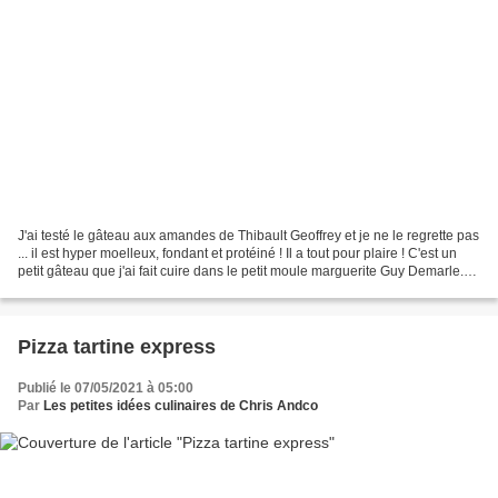
J'ai testé le gâteau aux amandes de Thibault Geoffrey et je ne le regrette pas
... il est hyper moelleux, fondant et protéiné ! Il a tout pour plaire ! C'est un
petit gâteau que j'ai fait cuire dans le petit moule marguerite Guy Demarle.
Dans ce gâteau,...
Pizza tartine express
Publié le 07/05/2021 à 05:00
Par
Les petites idées culinaires de Chris Andco