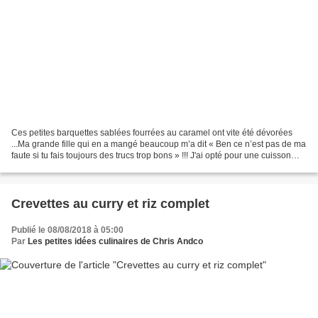
Ces petites barquettes sablées fourrées au caramel ont vite été dévorées
...Ma grande fille qui en a mangé beaucoup m’a dit « Ben ce n’est pas de ma
faute si tu fais toujours des trucs trop bons » !!! J'ai opté pour une cuisson
dans l'omnicuiseur afin...
Crevettes au curry et riz complet
Publié le 08/08/2018 à 05:00
Par
Les petites idées culinaires de Chris Andco