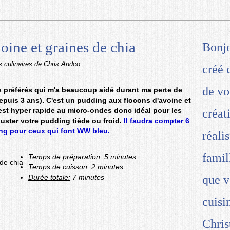
oine et graines de chia
Bonjo
s culinaires de Chris Andco
créé 
de vo
rs préférés qui m'a beaucoup aidé durant ma perte de
depuis 3 ans). C'est un pudding aux flocons d'avoine et
est hyper rapide au micro-ondes donc idéal pour les
créat
uster votre pudding tiède ou froid.
Il faudra compter 6
ng pour ceux qui font WW bleu.
réali
famil
Temps de préparation:
5 minutes
Temps de cuisson:
2 minutes
Durée totale:
7 minutes
que v
cuisi
Chris