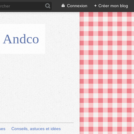
Connexion
+
Créer mon blog
is Andco
ses
Conseils, astuces et idées