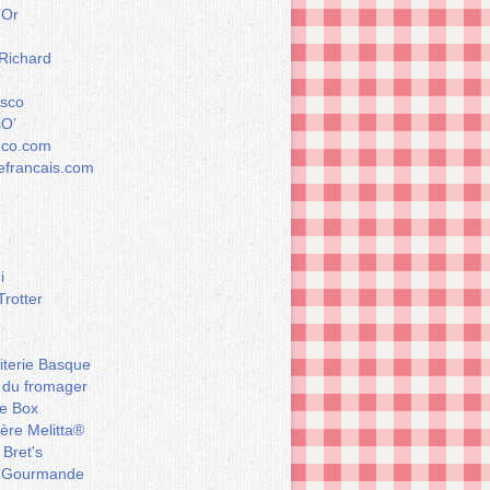
’Or
 Richard
esco
iO’
éco.com
francais.com
i
Trotter
iterie Basque
 du fromager
e Box
ière Melitta®
 Bret's
 Gourmande