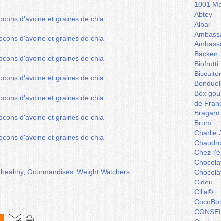
1001 Ma
Abtey
Albal
Ambassa
Ambassa
Bäcken
Biofrutti
Biscuite
Bonduel
Box gou
de Fran
Bragard
Brum'
Charlie 
Chaudro
Chez-l'ép
Chocola
 healthy
,
Gourmandises
,
Weight Watchers
Chocola
Cidou
Cilia®
CocoBol
CONSEI
0