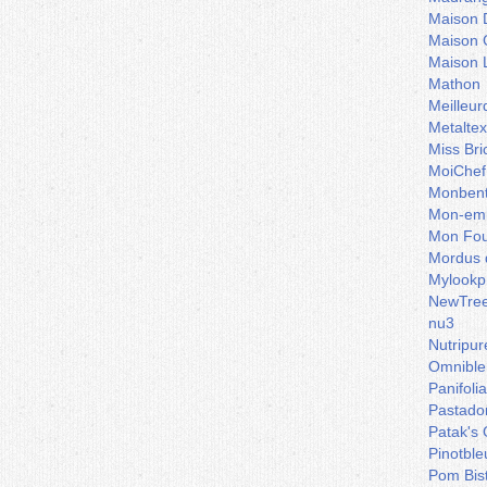
Maison 
Maison 
Maison 
Mathon
Meilleu
Metaltex
Miss Bri
MoiChef
Monben
Mon-emb
Mon Fou
Mordus 
Mylookp
NewTre
nu3
Nutripur
Omnible
Panifoli
Pastado
Patak's 
Pinotble
Pom Bis