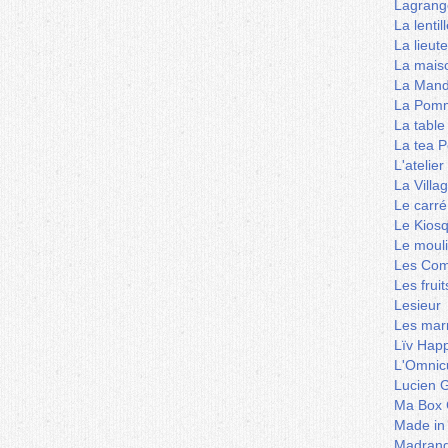
Lagrang
La lentil
La lieut
La mais
La Mand
La Pomm
La table
La tea P
L'ateli
La Villa
Le carré
Le Kios
Le mouli
Les Co
Les frui
Lesieur
Les marm
Lïv Hap
L'Omnicu
Lucien G
Ma Box 
Made in
Madran