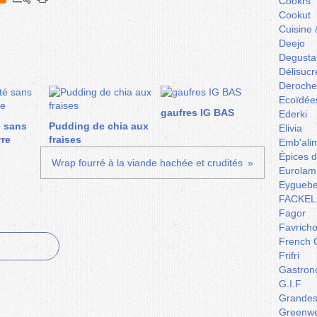
Cookrs
Cookut
Cuisine 
Deejo
Degusta
Délisucr
Deroche
Ecoïdée
gaufres IG BAS
Ederki
é sans
Pudding de chia aux
Elivia
rre
fraises
Emb'ali
Épices 
Wrap fourré à la viande hachée et crudités
Eurolam
Eyguebe
FACKEL
Fagor
Favrich
French 
Frifri
Gastron
G.I.F
Grandes 
Greenw