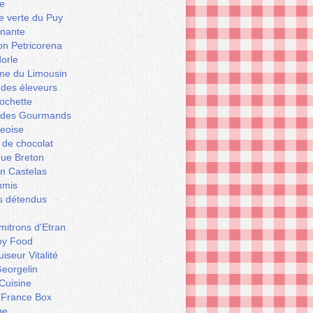
e
le verte du Puy
enante
on Petricorena
orle
e du Limousin
 des éleveurs
ochette
er des Gourmands
geoise
 de chocolat
que Breton
n Castelas
mmis
ts détendus
itrons d'Etran
py Food
iseur Vitalité
eorgelin
Cuisine
 France Box
ge