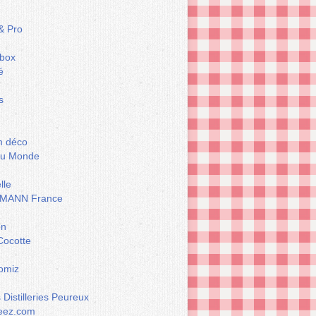
& Pro
box
é
s
m déco
du Monde
lle
MANN France
on
Cocotte
omiz
Distilleries Peureux
eez.com