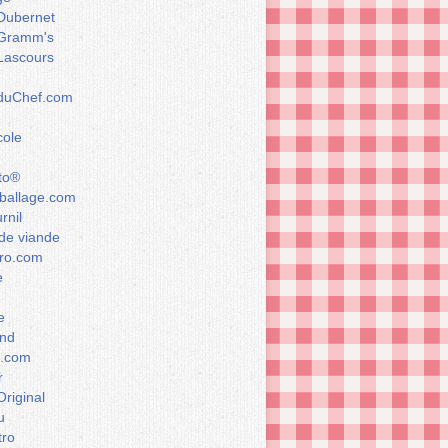
Dubernet
Gramm's
Lascours
rduChef.com
cole
to®
allage.com
rnil
de viande
ro.com
e
e
nd
a.com
r
Original
u
tro