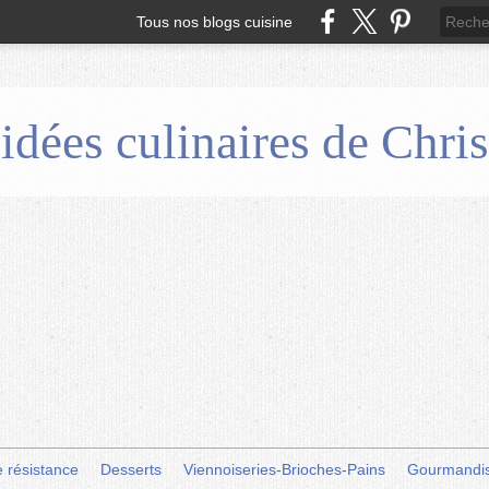
Tous nos blogs cuisine
 idées culinaires de Chr
e résistance
Desserts
Viennoiseries-Brioches-Pains
Gourmandi