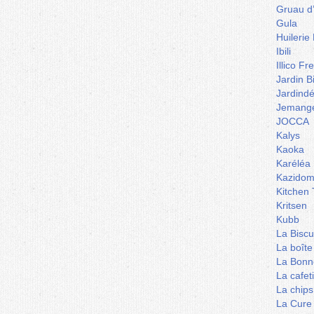
Gruau d
Gula
Huilerie
Ibili
Illico Fr
Jardin B
Jardind
Jemange
JOCCA
Kalys
Kaoka
Karéléa
Kazidom
Kitchen 
Kritsen
Kubb
La Biscu
La boîte
La Bonn
La cafet
La chips
La Cure