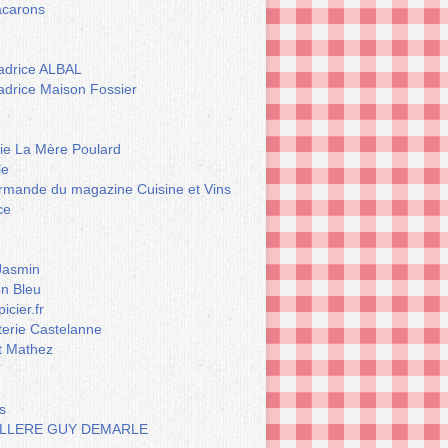
carons
drice ALBAL
drice Maison Fossier
rie La Mère Poulard
le
rmande du magazine Cuisine et Vins
ce
Jasmin
n Bleu
icier.fr
terie Castelanne
t Mathez
s
LLERE GUY DEMARLE