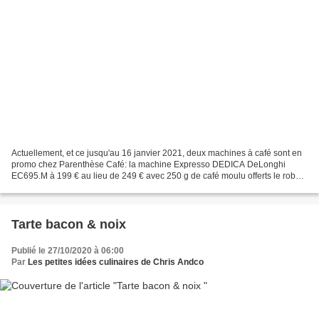
Actuellement, et ce jusqu'au 16 janvier 2021, deux machines à café sont en
promo chez Parenthèse Café: la machine Expresso DEDICA DeLonghi
EC695.M à 199 € au lieu de 249 € avec 250 g de café moulu offerts le robot
DINAMICA DeLonghi FEB 3515.b à 469 €...
Tarte bacon & noix
Publié le 27/10/2020 à 06:00
Par
Les petites idées culinaires de Chris Andco