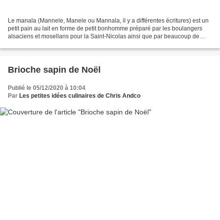
Le manala (Mannele, Manele ou Mannala, il y a différentes écritures) est un
petit pain au lait en forme de petit bonhomme préparé par les boulangers
alsaciens et mosellans pour la Saint-Nicolas ainsi que par beaucoup de
familles alsaciennes et mosellanes....
Brioche sapin de Noël
Publié le 05/12/2020 à 10:04
Par
Les petites idées culinaires de Chris Andco