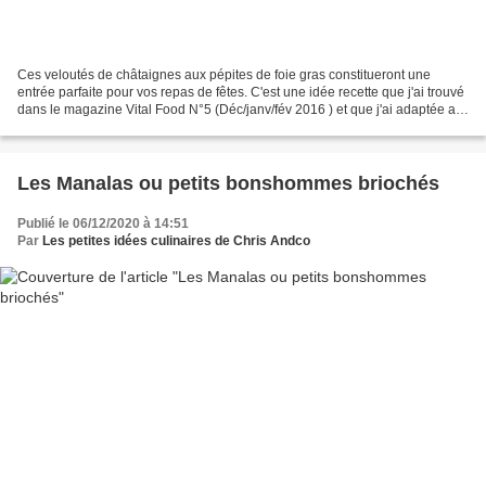
Ces veloutés de châtaignes aux pépites de foie gras constitueront une
entrée parfaite pour vos repas de fêtes. C'est une idée recette que j'ai trouvé
dans le magazine Vital Food N°5 (Déc/janv/fév 2016 ) et que j'ai adaptée au
i-cook'in (mais je vous indique...
Les Manalas ou petits bonshommes briochés
Publié le 06/12/2020 à 14:51
Par
Les petites idées culinaires de Chris Andco