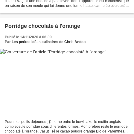
café ! Il s'agit d'une brioche à pâte levée, dont l'apparence est caractéristique
en raison de son moule qui lui donne une forme haute, cannelée et creusée
en son milieu. Le kouglof...
Porridge chocolaté à l'orange
Publié le 14/11/2020 à 06:00
Par
Les petites idées culinaires de Chris Andco
Pour mes petits déjeuners, j'alterne entre le bowl cake, le muffin anglais
complet et le porridge sous différentes formes. Mon préféré reste le porridge
chocolaté à l'orange. J'ai utilisé le cacao poudre orange Bio de Parenthèse