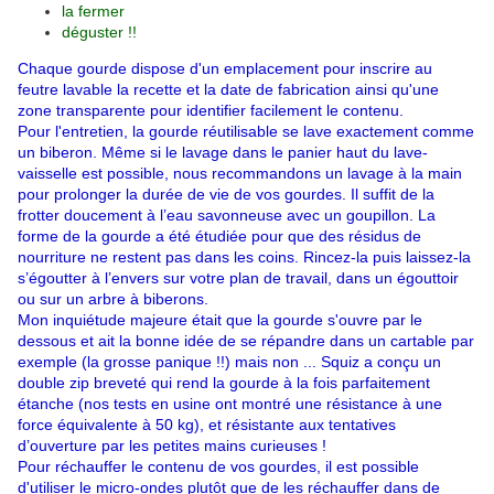
la fermer
déguster !!
Chaque gourde dispose d'un emplacement pour inscrire au
feutre lavable la recette et la date de fabrication ainsi qu'une
zone transparente pour identifier facilement le contenu.
Pour l'entretien, la gourde réutilisable se lave exactement comme
un biberon. Même si le lavage dans le panier haut du lave-
vaisselle est possible, nous recommandons un lavage à la main
pour prolonger la durée de vie de vos gourdes. Il suffit de la
frotter doucement à l’eau savonneuse avec un goupillon. La
forme de la gourde a été étudiée pour que des résidus de
nourriture ne restent pas dans les coins. Rincez-la puis laissez-la
s’égoutter à l’envers sur votre plan de travail, dans un égouttoir
ou sur un arbre à biberons.
Mon inquiétude majeure était que la gourde s'ouvre par le
dessous et ait la bonne idée de se répandre dans un cartable par
exemple (la grosse panique !!) mais non ...
Squiz
a conçu un
double zip breveté qui rend la gourde à la fois parfaitement
étanche (nos tests en usine ont montré une résistance à une
force équivalente à 50 kg), et résistante aux tentatives
d’ouverture par les petites mains curieuses !
Pour réchauffer le contenu de vos gourdes, il est possible
d'utiliser le micro-ondes plutôt que de les réchauffer dans de