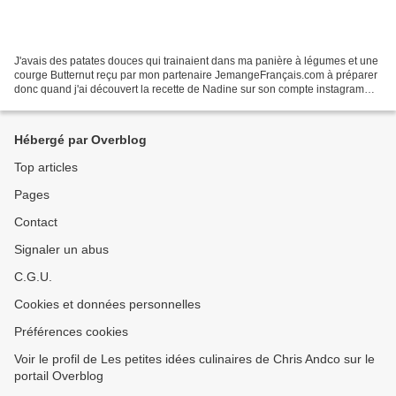
J'avais des patates douces qui trainaient dans ma panière à légumes et une
courge Butternut reçu par mon partenaire JemangeFrançais.com à préparer
donc quand j'ai découvert la recette de Nadine sur son compte instagram
par ici , ni une ni deux, j'ai vite...
Hébergé par Overblog
Top articles
Pages
Contact
Signaler un abus
C.G.U.
Cookies et données personnelles
Préférences cookies
Voir le profil de Les petites idées culinaires de Chris Andco sur le
portail Overblog