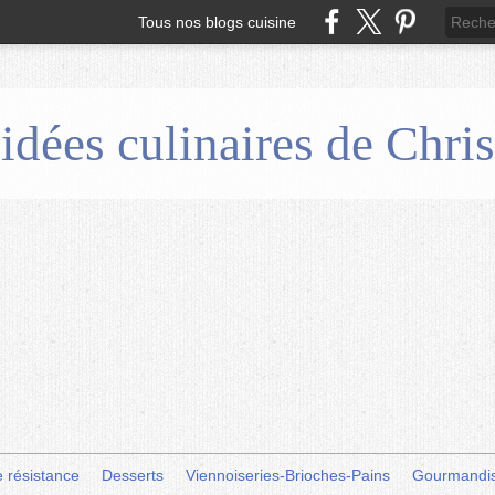
Tous nos blogs cuisine
 idées culinaires de Chr
e résistance
Desserts
Viennoiseries-Brioches-Pains
Gourmandi