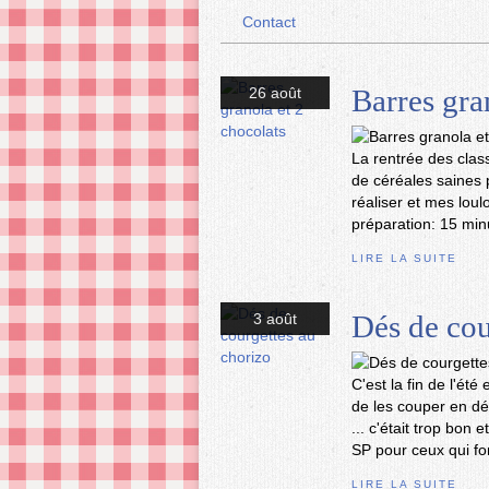
Contact
Barres gra
26 août
La rentrée des clas
de céréales saines 
réaliser et mes lou
préparation: 15 min
LIRE LA SUITE
Dés de cou
3 août
C'est la fin de l'été
de les couper en d
... c'était trop bon
SP pour ceux qui fon
LIRE LA SUITE