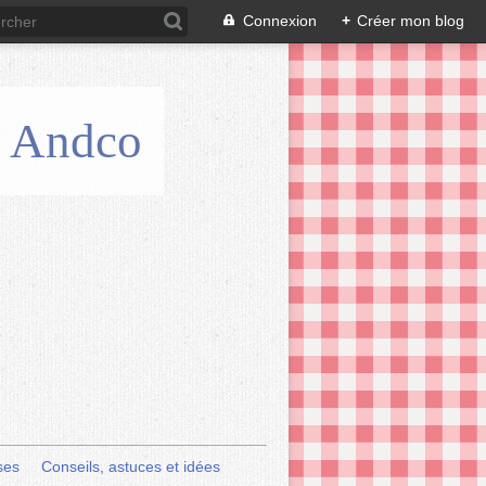
Connexion
+
Créer mon blog
is Andco
ses
Conseils, astuces et idées