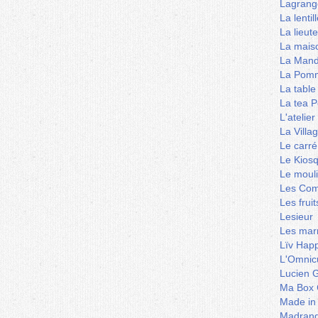
Lagrang
La lentil
La lieut
La mais
La Mand
La Pomm
La table
La tea P
L'ateli
La Villa
Le carré
Le Kios
Le mouli
Les Co
Les frui
Lesieur
Les marm
Lïv Hap
L'Omnicu
Lucien G
Ma Box 
Made in
Madran