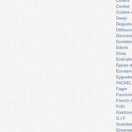
Cookrs
Cookut
Cuisine 
Deejo
Degusta
Délisucr
Deroche
Ecoïdée
Ederki
Elivia
Emb'ali
Épices 
Eurolam
Eyguebe
FACKEL
Fagor
Favrich
French 
Frifri
Gastron
G.I.F
Grandes 
Greenw