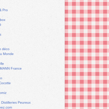
& Pro
box
é
s
m déco
du Monde
lle
MANN France
on
Cocotte
omiz
Distilleries Peureux
eez.com