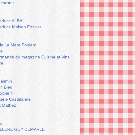
carons
drice ALBAL
drice Maison Fossier
rie La Mère Poulard
le
rmande du magazine Cuisine et Vins
ce
Jasmin
n Bleu
icier.fr
terie Castelanne
t Mathez
s
LLERE GUY DEMARLE