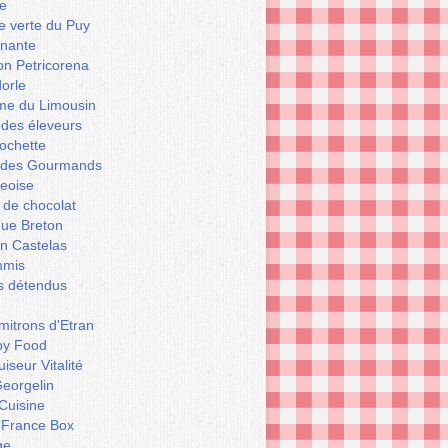
e
le verte du Puy
enante
on Petricorena
orle
e du Limousin
 des éleveurs
ochette
er des Gourmands
geoise
 de chocolat
que Breton
n Castelas
mmis
ts détendus
itrons d'Etran
py Food
iseur Vitalité
eorgelin
Cuisine
 France Box
ge