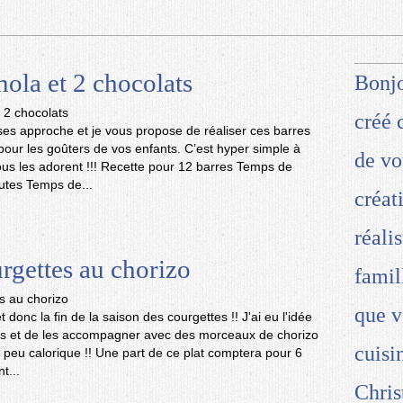
nola et 2 chocolats
Bonjo
créé 
ses approche et je vous propose de réaliser ces barres
pour les goûters de vos enfants. C’est hyper simple à
de vo
lous les adorent !!! Recette pour 12 barres Temps de
utes Temps de...
créat
réali
rgettes au chorizo
famil
que v
 et donc la fin de la saison des courgettes !! J'ai eu l'idée
és et de les accompagner avec des morceaux de chorizo
cuisi
 et peu calorique !! Une part de ce plat comptera pour 6
t...
Chris