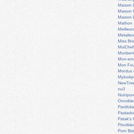
Maison 
Maison 
Maison 
Mathon
Meilleu
Metaltex
Miss Bri
MoiChef
Monben
Mon-emb
Mon Fou
Mordus 
Mylookp
NewTre
nu3
Nutripur
Omnible
Panifoli
Pastado
Patak's 
Pinotble
Pom Bis