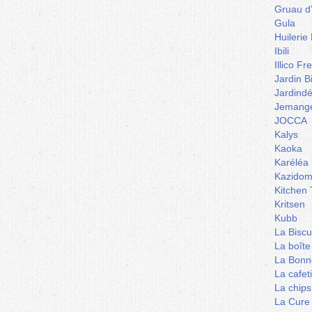
Gruau d
Gula
Huilerie
Ibili
Illico Fr
Jardin B
Jardind
Jemange
JOCCA
Kalys
Kaoka
Karéléa
Kazidom
Kitchen 
Kritsen
Kubb
La Biscu
La boîte
La Bonn
La cafet
La chips
La Cure