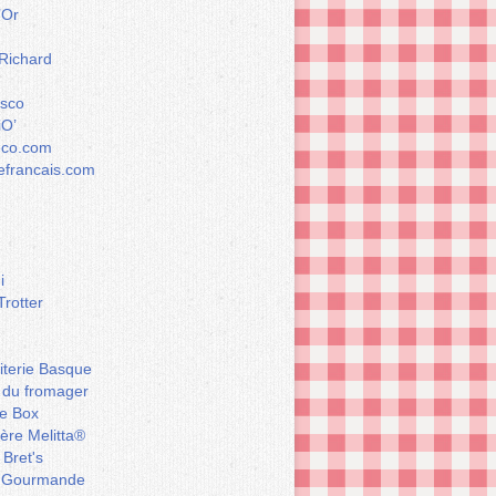
’Or
 Richard
esco
iO’
éco.com
francais.com
i
Trotter
iterie Basque
 du fromager
e Box
ière Melitta®
 Bret's
 Gourmande