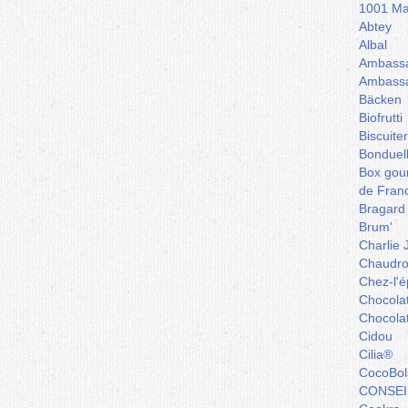
1001 Ma
Abtey
Albal
Ambassa
Ambassa
Bäcken
Biofrutti
Biscuite
Bonduel
Box gou
de Fran
Bragard
Brum'
Charlie 
Chaudro
Chez-l'ép
Chocola
Chocola
Cidou
Cilia®
CocoBol
CONSEI