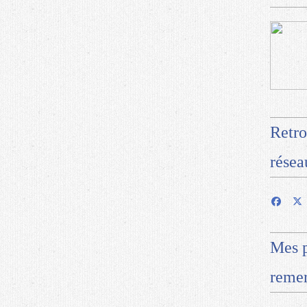
Retro
résea
Mes p
remer