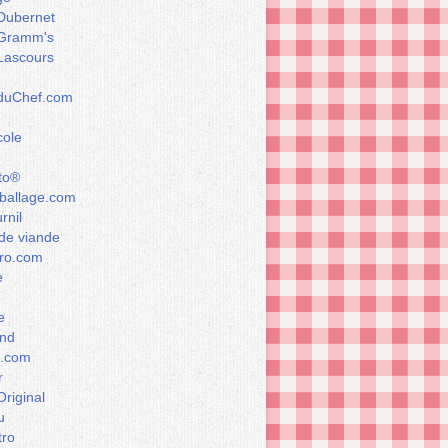
Dubernet
Gramm's
Lascours
rduChef.com
cole
to®
allage.com
rnil
de viande
ro.com
e
e
nd
a.com
r
Original
u
tro