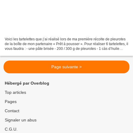
Voici les tartelettes que j’ai réalisé lors de ma première récolte de pleurotes
de la boîte de mon partenaire « Prêt à pousser ». Pour réaliser 6 tartelettes, il
vous faudra : - une pâte brisée - 200 / 300 g de pleurotes - 1 càs d’huile
d’olive - 3 œufs...
Page suivante >
Hébergé par Overblog
Top articles
Pages
Contact
Signaler un abus
C.G.U.