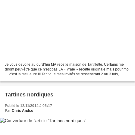
Je vous dévoile aujourd’hui MA recette maison de Tartiflette. Certains me
diront peut-être que ce n’est pas LA « vraie » recette originale mais pour moi
… c’est la meilleure !!! Tant que mes invités se resserviront 2 ou 3 fois,
comme c’est le cas, je...
Tartines nordiques
Publié le 12/11/2014 à 05:17
Par
Chris Andco