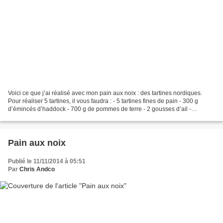
Voici ce que j’ai réalisé avec mon pain aux noix : des tartines nordiques.
Pour réaliser 5 tartines, il vous faudra : - 5 tartines fines de pain - 300 g
d’émincés d’haddock - 700 g de pommes de terre - 2 gousses d’ail -
quelques brins de persil frais...
Pain aux noix
Publié le 11/11/2014 à 05:51
Par
Chris Andco