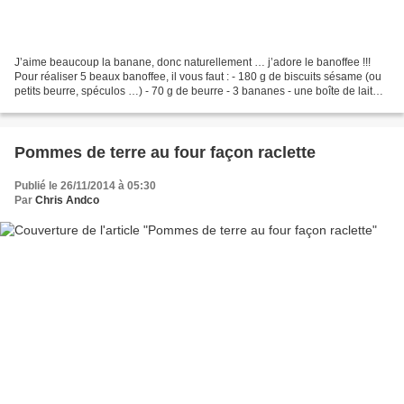
J’aime beaucoup la banane, donc naturellement … j’adore le banoffee !!!
Pour réaliser 5 beaux banoffee, il vous faut : - 180 g de biscuits sésame (ou
petits beurre, spéculos …) - 70 g de beurre - 3 bananes - une boîte de lait
concentré sucré (400 g) -...
Pommes de terre au four façon raclette
Publié le 26/11/2014 à 05:30
Par
Chris Andco