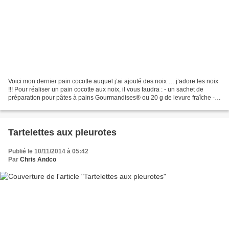
Voici mon dernier pain cocotte auquel j’ai ajouté des noix … j’adore les noix
!!! Pour réaliser un pain cocotte aux noix, il vous faudra : - un sachet de
préparation pour pâtes à pains Gourmandises® ou 20 g de levure fraîche -
290 g d’eau - 520 g de farine...
Tartelettes aux pleurotes
Publié le 10/11/2014 à 05:42
Par
Chris Andco