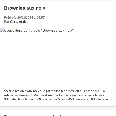
Brownies aux noix
Publié le 20/11/2014 à 05:57
Par
Chris Andco
Voici le brownie aux noix que j'ai réalisé hier. Mes loulous ont adoré ... à
refaire rapidement !!! Pour réaliser une trentaine de parts, il vous faudra :
300g de chocolat noir 300g de beurre 5 œufs 450g de sucre 100g de farine
40 g de fécule de maïs...