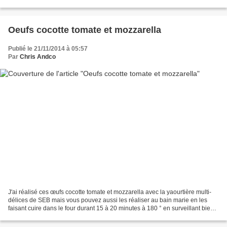
politesse. Du coup, il m’en a réclamé...
Oeufs cocotte tomate et mozzarella
Publié le 21/11/2014 à 05:57
Par
Chris Andco
J'ai réalisé ces œufs cocotte tomate et mozzarella avec la yaourtière multi-
délices de SEB mais vous pouvez aussi les réaliser au bain marie en les
faisant cuire dans le four durant 15 à 20 minutes à 180 ° en surveillant bien
que le blanc soit juste pris....