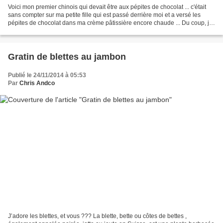
Voici mon premier chinois qui devait être aux pépites de chocolat ... c'était
sans compter sur ma petite fille qui est passé derrière moi et a versé les
pépites de chocolat dans ma crème pâtissière encore chaude ... Du coup, je
vous présente mon chinois...
Gratin de blettes au jambon
Publié le 24/11/2014 à 05:53
Par
Chris Andco
J’adore les blettes, et vous ??? La blette, bette ou côtes de bettes ,