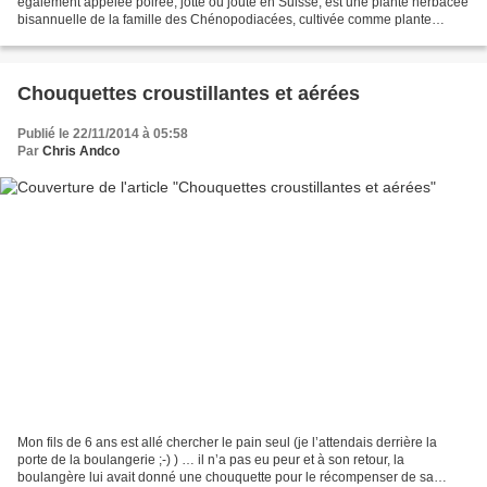
également appelée poirée, jotte ou joute en Suisse, est une plante herbacée
bisannuelle de la famille des Chénopodiacées, cultivée comme plante
potagère pour ses feuilles ou pour ses...
Chouquettes croustillantes et aérées
Publié le 22/11/2014 à 05:58
Par
Chris Andco
Mon fils de 6 ans est allé chercher le pain seul (je l’attendais derrière la
porte de la boulangerie ;-) ) … il n’a pas eu peur et à son retour, la
boulangère lui avait donné une chouquette pour le récompenser de sa