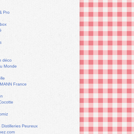
& Pro
box
é
s
m déco
du Monde
lle
MANN France
on
Cocotte
omiz
Distilleries Peureux
eez.com