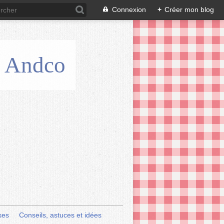
Connexion
+
Créer mon blog
is Andco
ses
Conseils, astuces et idées