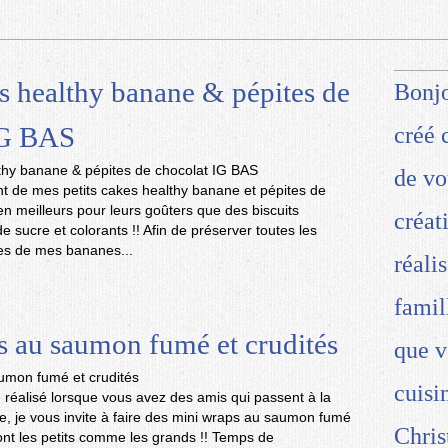
es healthy banane & pépites de
Bonjo
IG BAS
créé 
de vo
nt de mes petits cakes healthy banane et pépites de
en meilleurs pour leurs goûters que des biscuits
créat
de sucre et colorants !! Afin de préserver toutes les
bres de mes bananes...
réali
famil
 au saumon fumé et crudités
que v
cuisi
te réalisé lorsque vous avez des amis qui passent à la
te, je vous invite à faire des mini wraps au saumon fumé
Chris
ront les petits comme les grands !! Temps de