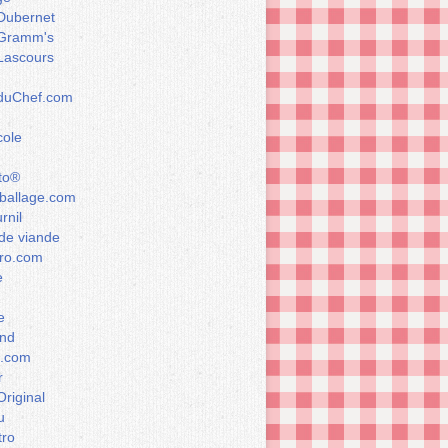
Dubernet
Gramm's
Lascours
rduChef.com
cole
to®
allage.com
rnil
de viande
ro.com
e
e
nd
a.com
r
Original
u
tro