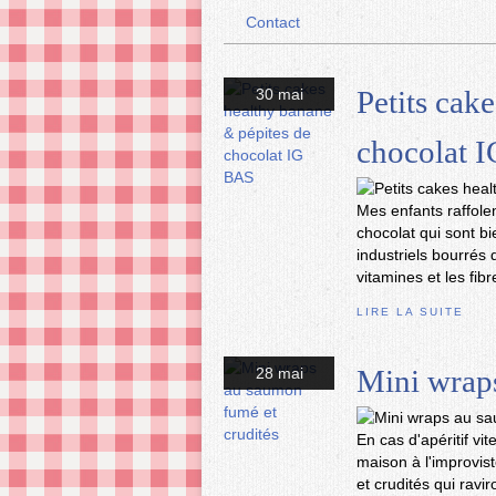
Contact
Petits cak
30 mai
chocolat 
Mes enfants raffole
chocolat qui sont bi
industriels bourrés 
vitamines et les fi
LIRE LA SUITE
Mini wraps
28 mai
En cas d'apéritif vi
maison à l'improvis
et crudités qui ravi