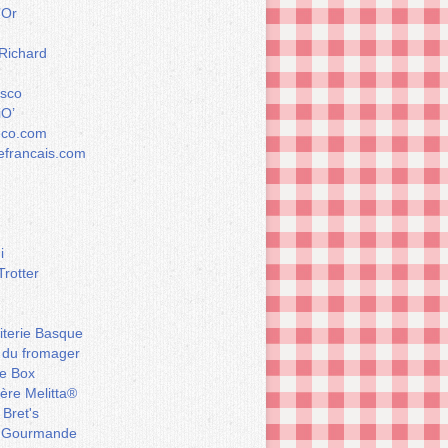
’Or
 Richard
esco
iO’
éco.com
francais.com
i
Trotter
iterie Basque
 du fromager
e Box
ière Melitta®
 Bret's
 Gourmande