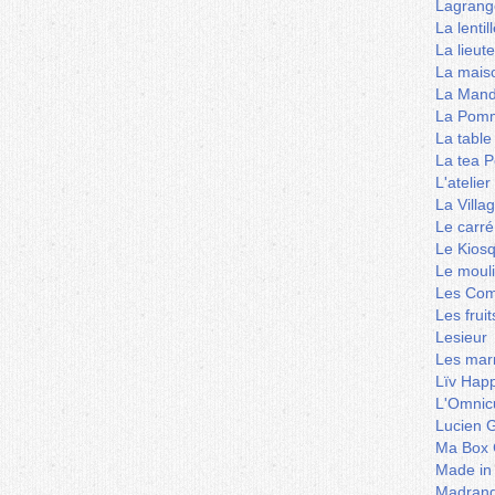
Lagrang
La lentil
La lieut
La mais
La Mand
La Pomm
La table
La tea P
L'ateli
La Villa
Le carré
Le Kios
Le mouli
Les Co
Les frui
Lesieur
Les marm
Lïv Hap
L'Omnicu
Lucien G
Ma Box 
Made in
Madran