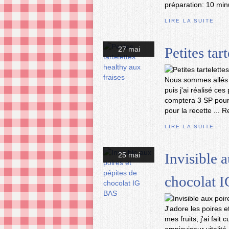
préparation: 10 min
LIRE LA SUITE
Petites tar
27 mai
Nous sommes allés 
puis j'ai réalisé ces
comptera 3 SP pour
pour la recette ... R
LIRE LA SUITE
Invisible a
25 mai
chocolat 
J'adore les poires e
mes fruits, j'ai fai