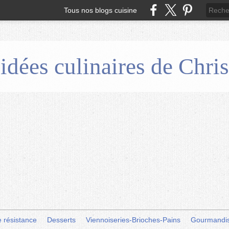
Tous nos blogs cuisine
 idées culinaires de Chr
e résistance
Desserts
Viennoiseries-Brioches-Pains
Gourmandi