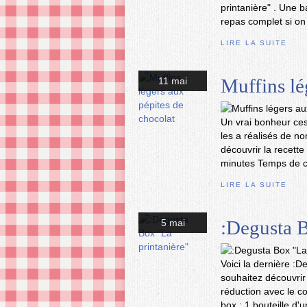
printanière" . Une 
repas complet si on
LIRE LA SUITE
Muffins lé
11 mai
Un vrai bonheur ces
les a réalisés de n
découvrir la recett
minutes Temps de cu
LIRE LA SUITE
:Degusta B
5 mai
Voici la dernière :D
souhaitez découvrir
réduction avec le c
box : 1 bouteille d'un