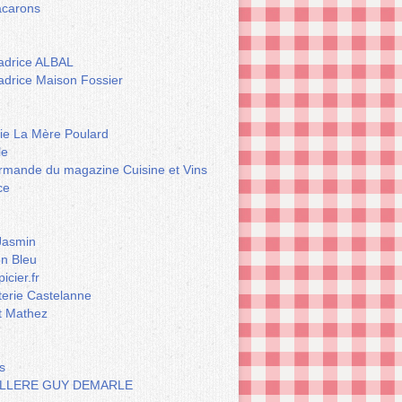
carons
drice ALBAL
drice Maison Fossier
rie La Mère Poulard
le
rmande du magazine Cuisine et Vins
ce
Jasmin
n Bleu
icier.fr
terie Castelanne
t Mathez
s
LLERE GUY DEMARLE