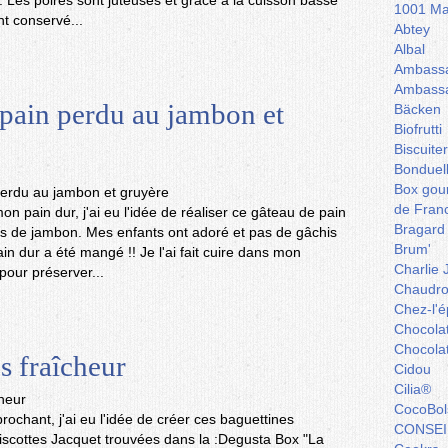
 . Les poires sont juteuses et grâce à la cuisson basse
1001 Ma
nt conservé...
Abtey
Albal
Ambassa
Ambassa
pain perdu au jambon et
Bäcken
Biofrutti
Biscuite
Bonduel
Box gou
de Fran
mon pain dur, j'ai eu l'idée de réaliser ce gâteau de pain
Bragard
s de jambon. Mes enfants ont adoré et pas de gâchis
Brum'
n dur a été mangé !! Je l'ai fait cuire dans mon
Charlie 
 pour préserver...
Chaudro
Chez-l'ép
Chocola
Chocola
s fraîcheur
Cidou
Cilia®
CocoBol
ochant, j'ai eu l'idée de créer ces baguettines
CONSEI
biscottes Jacquet trouvées dans la :Degusta Box "La