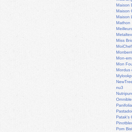
Maison 
Maison 
Maison 
Mathon
Meilleu
Metaltex
Miss Bri
MoiChef
Monben
Mon-emb
Mon Fou
Mordus 
Mylookp
NewTre
nu3
Nutripur
Omnible
Panifoli
Pastado
Patak's 
Pinotble
Pom Bis