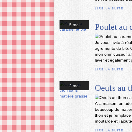
LIRE LA SUITE
Poulet au 
5 mai
Je vous invite à réa
agrémenté de blé. C'
mon omnicuiseur afi
laver et également p
LIRE LA SUITE
Oeufs au t
2 mai
A la maison, on ad
beaucoup de matière
thon et je remplac
moutarde et j'ajoute
LIRE LA SUITE