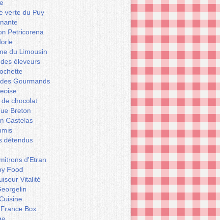
e
le verte du Puy
enante
on Petricorena
orle
e du Limousin
 des éleveurs
ochette
er des Gourmands
geoise
 de chocolat
que Breton
n Castelas
mmis
ts détendus
itrons d'Etran
py Food
iseur Vitalité
eorgelin
Cuisine
 France Box
ge