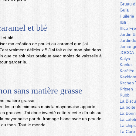
Gruau d
Gula
Huilerie
Ibili
caramel et blé
Illico Fr
Jardin B
Jardind
liser ma création de poulet au caramel que j'ai
Jemange
est vraiment délicieux !! J'ai fait cuire mon plat dans
JOCCA
n que ce soit plus pratique avec moins de vaisselle à
Kalys
our garder le...
Kaoka
Karéléa
Kazidom
Kitchen 
hon sans matière grasse
Kritsen
Kubb
La Biscu
ore les œufs mimosas mais la mayonnaise apporte
La boîte
s grasses. J'ai donc inventé cette recette d’œufs au
La Bonn
e la mayonnaise par du fromage blanc avec un peu de
La cafet
 du thon. Tout le monde...
La chips
La Cure