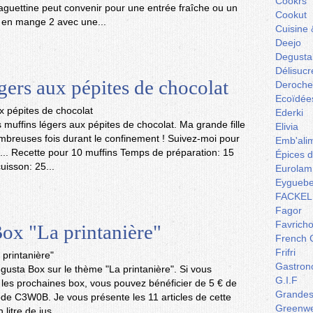
Cookrs
baguettine peut convenir pour une entrée fraîche ou un
Cookut
 en mange 2 avec une...
Cuisine 
Deejo
Degusta
Délisucr
gers aux pépites de chocolat
Deroche
Ecoïdée
Ederki
 muffins légers aux pépites de chocolat. Ma grande fille
Elivia
ombreuses fois durant le confinement ! Suivez-moi pour
Emb'ali
e ... Recette pour 10 muffins Temps de préparation: 15
Épices 
isson: 25...
Eurolam
Eyguebe
FACKEL
Fagor
Favrich
ox "La printanière"
French 
Frifri
Gastron
egusta Box sur le thème "La printanière". Si vous
G.I.F
 les prochaines box, vous pouvez bénéficier de 5 € de
Grandes 
ode C3W0B. Je vous présente les 11 articles de cette
Greenw
 litre de jus...