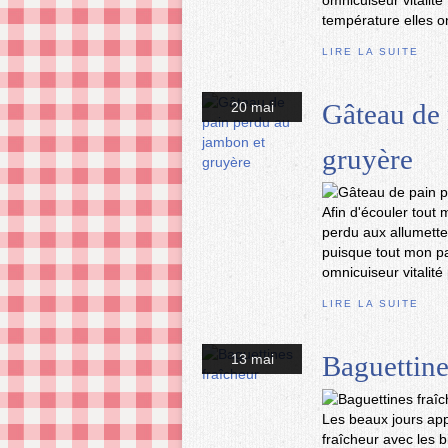
omnicuiseur vitalité
température elles o
LIRE LA SUITE
Gâteau de 
20 mai
gruyère
Afin d'écouler tout 
perdu aux allumette
puisque tout mon pai
omnicuiseur vitalité
LIRE LA SUITE
Baguettine
13 mai
Les beaux jours appr
fraîcheur avec les 