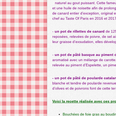
naturel au gout puissant. Cette fameu
et une huile de noisette afin de prolo
de canard entier d’exception, original
chef au Taste Of Paris en 2016 et 2017
-
un pot de rillettes de canard
de 125
reposées, relevées de poivre, de sel a
leur graisse d’exsudation, elles dével
-
un pot de pâté basque au piment d
aromatisé avec un mélange de carotte, d
relevée au piment d’Espelette, un pim
-
un pot de pâté de poularde catalan
blanche et tendre de poularde revenue 
d’olives et de poivrons font de cette t
Voici la recette réalisée avec ces pr
Bouchées de foie gras au boudin 