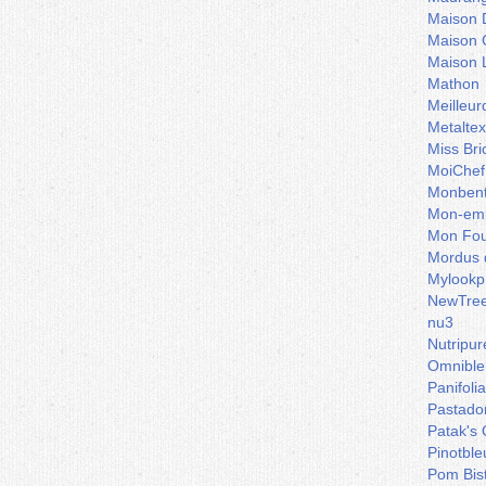
Maison 
Maison 
Maison 
Mathon
Meilleu
Metaltex
Miss Bri
MoiChef
Monben
Mon-emb
Mon Fou
Mordus 
Mylookp
NewTre
nu3
Nutripur
Omnible
Panifoli
Pastado
Patak's 
Pinotble
Pom Bis