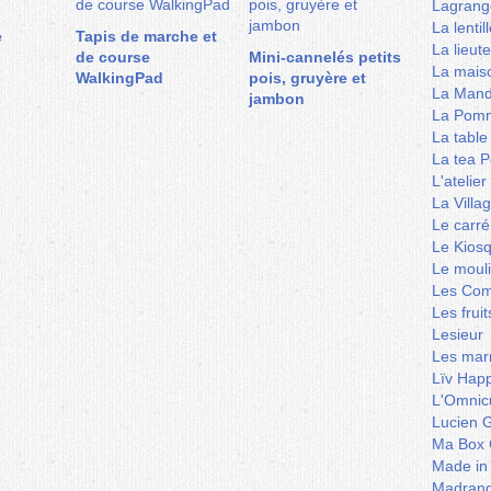
Lagrang
La lentil
e
Tapis de marche et
La lieut
de course
Mini-cannelés petits
La mais
WalkingPad
pois, gruyère et
La Mand
jambon
La Pomm
La table
La tea P
L'ateli
La Villa
Le carré
Le Kios
Le mouli
Les Co
Les frui
Lesieur
Les marm
Lïv Hap
L'Omnicu
Lucien G
Ma Box 
Made in
Madran