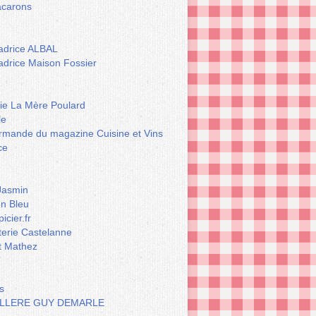
carons
drice ALBAL
drice Maison Fossier
rie La Mère Poulard
le
rmande du magazine Cuisine et Vins
ce
Jasmin
n Bleu
icier.fr
terie Castelanne
t Mathez
s
LLERE GUY DEMARLE