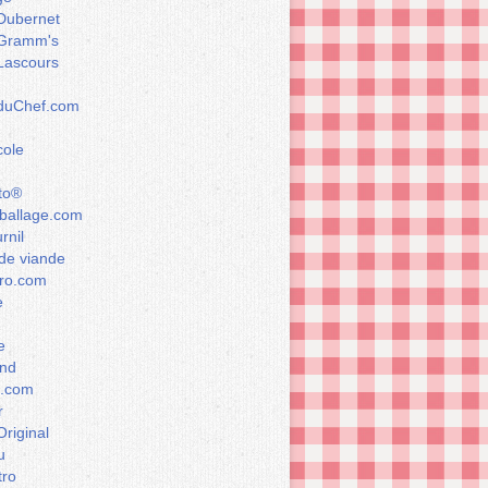
Dubernet
Gramm's
Lascours
rduChef.com
cole
to®
allage.com
rnil
de viande
ro.com
e
e
nd
a.com
r
Original
u
tro