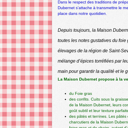
Dans le respect des traditions de prépa
Dubernet s’attache à transmettre le mei
place dans notre quotidien.
Depuis toujours, la Maison Duberne
toutes les notes gustatives du foi
élevages de la région de Saint-Sev
mélange d’épices torréfiées par leur
main pour garantir la qualité et le
La
Maison Dubernet
propose à la v
du Foie gras
des confits.
Cuits sous la graiss
de la Maison Dubernet, leurs con
goût subtil et leur texture parfait
des pâtés et terrines.
Les pâtés e
charcutiers de la Maison Dubern
foies gras et de chairs, autant 