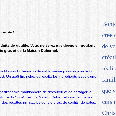
Bonjo
 Chris Andco
créé 
de vo
oduits de qualité. Vous ne serez pas déçus en goûtant
oie gras et de la
Maison Dubernet
.
créat
réali
e la Maison Dubernet cultivent la même passion pour le goût
t. Un goût fin, riche, qui exalte les ingrédients issus d’une
famil
que v
astronomie traditionnelle de découvrir et de partager le
stique du Sud-Ouest, la Maison Dubernet sélectionne les
cuisi
 des recettes inimitables de foie gras, de confits, de pâtés,
Chris