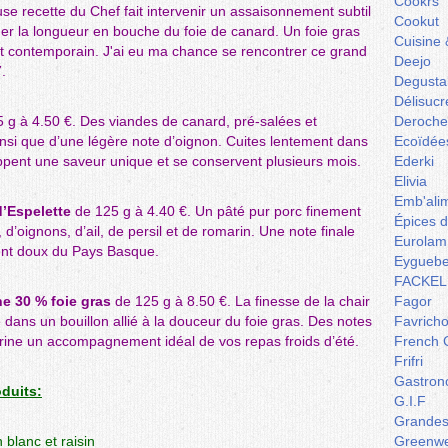
Cookrs
se recette du Chef fait intervenir un assaisonnement subtil
Cookut
nger la longueur en bouche du foie de canard. Un foie gras
Cuisine 
 et contemporain. J'ai eu ma chance se rencontrer ce grand
Deejo
.
Degusta
Délisucr
 g à 4.50 €.
Des viandes de canard, pré-salées et
Deroche
insi que d’une légère note d’oignon. Cuites lentement dans
Ecoïdée
oppent une saveur unique et se conservent plusieurs mois.
Ederki
Elivia
Emb'ali
’Espelette
de 125 g à 4.40 €. Un pâté pur porc finement
Épices 
’oignons, d’ail, de persil et de romarin. Une note finale
Eurolam
ent doux du Pays Basque.
Eyguebe
FACKEL
e 30 % foie gras
de 125 g à 8.50 €. La finesse de la chair
Fagor
dans un bouillon allié à la douceur du foie gras. Des notes
Favrich
errine un accompagnement idéal de vos repas froids d’été.
French 
Frifri
Gastron
oduits:
G.I.F
Grandes 
blanc et raisin
Greenw