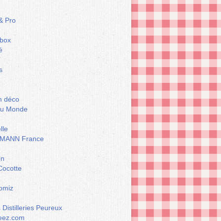
& Pro
box
é
s
m déco
du Monde
lle
MANN France
on
Cocotte
omiz
Distilleries Peureux
eez.com