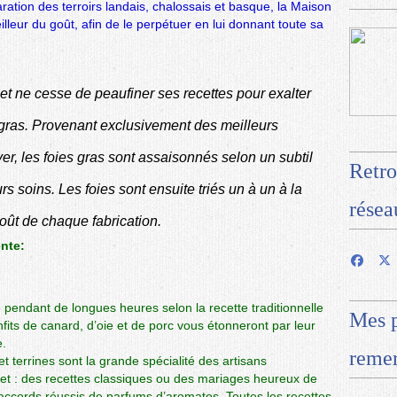
ration des terroirs landais, chalossais et basque, la Maison
lleur du goût, afin de le perpétuer en lui donnant toute sa
t ne cesse de peaufiner ses recettes pour exalter
e gras. Provenant exclusivement des meilleurs
er, les foies gras sont assaisonnés selon un subtil
Retro
s soins. Les foies sont ensuite triés un à un à la
résea
 goût de chaque fabrication.
ente:
e pendant de longues heures selon la recette traditionnelle
Mes p
fits de canard, d’oie et de porc vous étonneront par leur
e.
remer
t terrines sont la grande spécialité des artisans
et : des recettes classiques ou des mariages heureux de
d’accords réussis de parfums d’aromates. Toutes les recettes