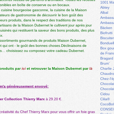
1001 Ma
onibles en boîte de conserve ou en bocaux.
Abtey
a cuisine bourgeoise gasconne, la cuisine de la Maison
Albal
ateurs de gastronomie de découvrir le bon goût des
Ambassa
leurs produits, dans le respect des traditions de nos
Ambassa
artisans de la Maison Dubernet le cultivent jour après jour
Bäcken
uisinés qui restituent la saveur des bons produits, des plus
Biofrutti
ux.
Biscuite
ssortiments gourmands de produits Maison Dubernet,
Bonduel
 et qui ont - le goût des bonnes choses.Déclinaisons de
Box gou
mets… choisissez ou composez votre cadeau Dubernet.
de Fran
Bragard
Brum'
 produits par
ici
et retrouver la Maison Dubernet par
là
Charlie 
Chaudro
Chez-l'ép
Chocola
 m'a généreusement envoyé:
Chocola
Cidou
ier Collection Thierry Marx
à 29.20 €.
Cilia®
CocoBol
CONSEI
créativité du Chef Thierry Marx pour vous offrir un foie gras