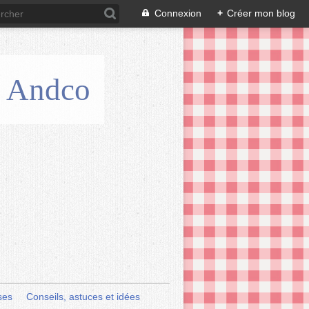
Connexion
+
Créer mon blog
is Andco
ses
Conseils, astuces et idées