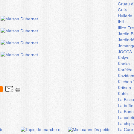
Gruau d
Gula
Huilerie
Ibili
Illico Fr
Jardin B
Jardind
Jemange
JOCCA
Kalys
Kaoka
Karéléa
Kazidom
Kitchen 
Kritsen
0
Kubb
La Biscu
La boîte
La Bonn
La cafet
La chips
La Cure