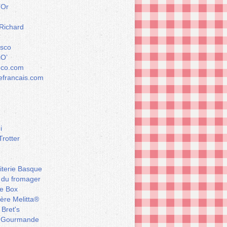
’Or
 Richard
esco
iO’
éco.com
francais.com
i
Trotter
iterie Basque
 du fromager
e Box
ière Melitta®
 Bret's
 Gourmande