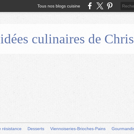
Tous nos blogs cuisine
 idées culinaires de Chr
e résistance
Desserts
Viennoiseries-Brioches-Pains
Gourmandi