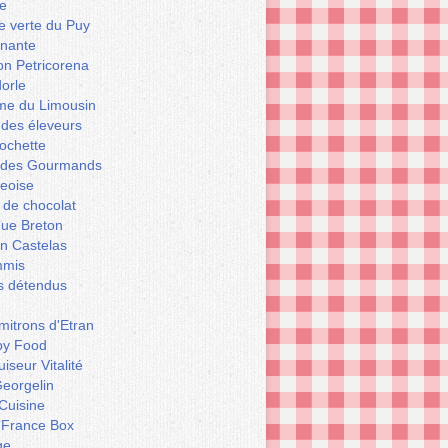
e
le verte du Puy
enante
on Petricorena
orle
e du Limousin
 des éleveurs
ochette
er des Gourmands
geoise
 de chocolat
que Breton
n Castelas
mmis
ts détendus
itrons d'Etran
py Food
iseur Vitalité
eorgelin
Cuisine
 France Box
ge