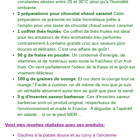
constantes situées entre 20 et 30°C ainsi qu'à l'humidité
ambiante.
2 préparations pour chocolat chaud caramel
.Cette
préparation se présente en tube hermétique prête à
l’emploi pour une tasse de chocolat chaud saveur caramel.
1 coffret thés fruités
. Ce coffret de thés fruités est idéal
pour les amateurs de thés aromatisés très parfumés
contrairement à certains grands crus aux saveurs plus
douces et délicates. C’est une affaire de goût !
50 g de fraise en poudre
. Un condensé d’énergie, de
vitamines et de minéraux avec toute la fraîcheur d’un fruit
frais. On sent parfaitement l'odeur de la fraise et le goût est
vraiment délicieux.
100 g de graines de courge
. Et oui dans la courge tout se
mange ! Facile à cuisiner, on dit même de moi que je suis
un véritable alicament aussi bon au goût que pour la santé.
5 g d'insectes saveur barbecue
. Ces d'insectes saveur
barbecue sont un produit original, respectueux de
l'environnement et made in France. A déguster à l'apéritif,
en salade... si on le peut MDR ...
Voici mes recettes réalisées avec ces produits:
Gaufres à la patate douce et au curry à l’ancienne