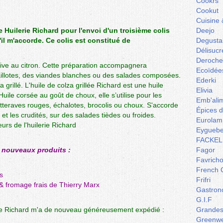
Cookrs
Cookut
Cuisine 
re
Huilerie Richard
pour l'envoi d'un troisième colis
Deejo
'il m'accorde. Ce colis est constitué de
Degusta
Délisucr
Deroche
live au citron.
Cette préparation accompagnera
Ecoïdée
illotes, des viandes blanches ou des salades composées.
Ederki
a grillé
. L'huile de colza grillée Richard est une huile
Elivia
ile corsée au goût de choux, elle s’utilise pour les
Emb'ali
teraves rouges, échalotes, brocolis ou choux. S'accorde
Épices 
et les crudités, sur des salades tièdes ou froides.
Eurolam
rs de l'huilerie Richard
Eyguebe
FACKEL
s nouveaux produits :
Fagor
Favrich
French 
s
Frifri
 fromage frais de Thierry Marx
Gastron
G.I.F
ie Richard
m'a de nouveau généreusement expédié :
Grandes 
Greenw