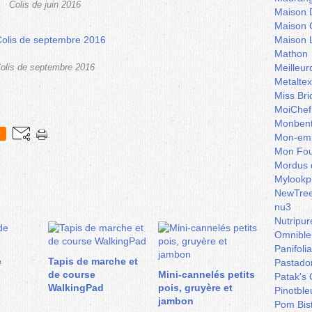
Colis de juin 2016
Maison 
Maison 
Maison 
Mathon
Meilleu
olis de septembre 2016
Metaltex
Miss Bri
MoiChef
Monben
0
Mon-emb
Mon Fou
Mordus 
Mylookp
NewTre
nu3
Nutripur
Omnible
Panifoli
e
Tapis de marche et
Pastado
de course
Mini-cannelés petits
Patak's 
WalkingPad
pois, gruyère et
Pinotble
jambon
Pom Bis