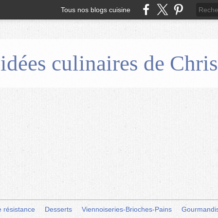
Tous nos blogs cuisine
 idées culinaires de Chr
e résistance
Desserts
Viennoiseries-Brioches-Pains
Gourmandi