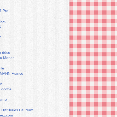
& Pro
box
é
s
m déco
du Monde
lle
MANN France
on
Cocotte
omiz
Distilleries Peureux
eez.com