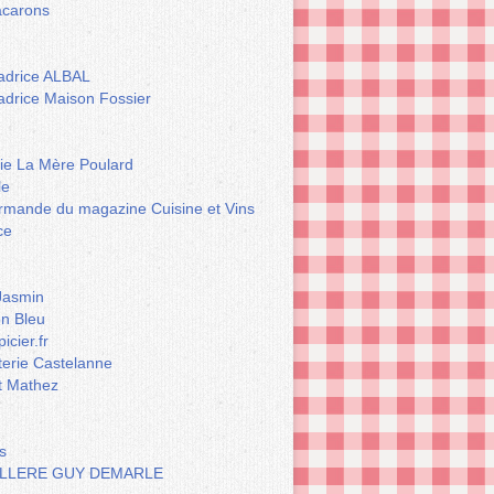
carons
drice ALBAL
drice Maison Fossier
rie La Mère Poulard
le
rmande du magazine Cuisine et Vins
ce
Jasmin
n Bleu
icier.fr
terie Castelanne
t Mathez
s
LLERE GUY DEMARLE