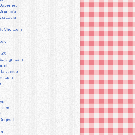
Dubernet
Gramm's
Lascours
rduChef.com
cole
to®
allage.com
rnil
de viande
ro.com
e
e
nd
a.com
r
Original
u
tro