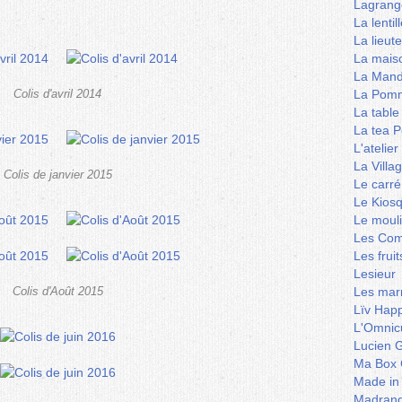
Lagrang
La lentil
La lieut
La mais
La Mand
La Pomm
Colis d'avril 2014
La table
La tea P
L'ateli
La Villa
Colis de janvier 2015
Le carré
Le Kios
Le mouli
Les Co
Les frui
Lesieur
Les marm
Colis d'Août 2015
Lïv Hap
L'Omnicu
Lucien G
Ma Box 
Made in
Madran