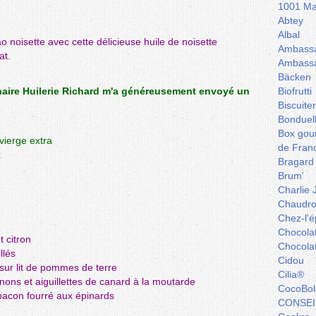
1001 Ma
Abtey
Albal
ao noisette
avec cette délicieuse huile de noisette
Ambassa
at.
Ambassa
Bäcken
naire Huilerie Richard m'a généreusement envoyé un
Biofrutti
Biscuite
Bonduel
Box gou
 vierge extra
de Fran
x
Bragard
Brum'
Charlie 
Chaudro
Chez-l'ép
Chocola
t citron
Chocola
llés
Cidou
sur lit de pommes de terre
Cilia®
nons et aiguillettes de canard à la moutarde
CocoBol
acon fourré aux épinards
CONSEI