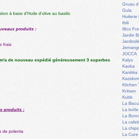
Gruau d
Gula
tion à base d'Huile d'olive au basilic
Huilerie
Ibili
ouveaux produits :
Illico Fr
Jardin B
Jardind
 frais
Jemange
JOCCA
 m'a de nouveau expédié généreusement 3 superbes
Kalys
Kaoka
Karéléa
Kazidom
Kitchen 
Kritsen
Kubb
La Biscu
es produits :
La boîte
La Bonn
La cafet
La chips
s de polenta
La Cure