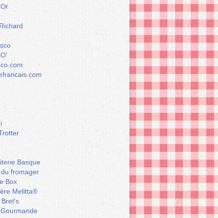
’Or
 Richard
esco
iO’
éco.com
francais.com
i
Trotter
iterie Basque
 du fromager
e Box
ière Melitta®
 Bret's
 Gourmande