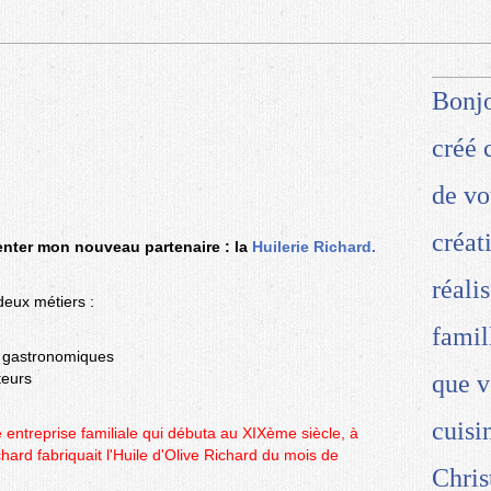
Bonjo
créé 
de vo
créat
enter mon nouveau partenaire : la
Huilerie Richard.
réali
deux métiers :
famil
es gastronomiques
teurs
que v
cuisi
 entreprise familiale qui débuta au XIXème siècle, à
ard fabriquait l'Huile d'Olive Richard du mois de
Chris