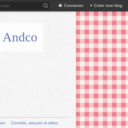
Connexion
+
Créer mon blog
is Andco
ses
Conseils, astuces et idées