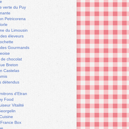
e
le verte du Puy
enante
on Petricorena
orle
e du Limousin
 des éleveurs
ochette
er des Gourmands
geoise
 de chocolat
que Breton
n Castelas
mmis
ts détendus
itrons d'Etran
py Food
iseur Vitalité
eorgelin
Cuisine
 France Box
ge