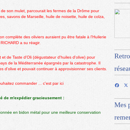
ide de son mulet, parcourait les fermes de la Drôme pour
ives, savons de Marseille, huile de noisette, huile de colza,
ion complète des oliviers auraient pu être fatale à l'Huilerie
 RICHARD a su réagir.
Retro
nt et de Taste d’Oli (dégustateur d'huiles d'olive) pour
pays de la Méditerranée épargnés par la catastrophe. Il
résea
s d'olive et pouvait continuer à approvisionner ses clients.
 souhaitez commander ... c'est par
ici
ité de m'expédier gracieusement :
Mes p
tionnée en bidon métal
pour une meilleure conservation
remer