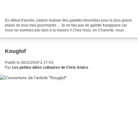
En début d'année, j'adore réaliser des galettes briochées pour le plus grand
plaisir de tous mes gourmands ... Je ne fais pas de galette frangipane car
nous ne sommes pas fans à la maison !! Chez nous, en Charente, nous
l’appelons galette des rois briochée...
Kouglof
Publié le 28/11/2020 à 17:54
Par
Les petites idées culinaires de Chris Andco