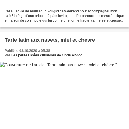
J'ai eu envie de réaliser un kouglof ce weekend pour accompagner mon
café ! Il s'agit d'une brioche à pâte levée, dont l'apparence est caractéristique
en raison de son moule qui lui donne une forme haute, cannelée et creusée
en son milieu. Le kouglof...
Tarte tatin aux navets, miel et chèvre
Publié le 08/10/2020 à 05:38
Par
Les petites idées culinaires de Chris Andco