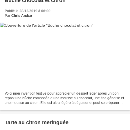
Bûche chocolat et citron
Publié le 28/12/2019 à 06:00
Par
Chris Andco
Voici mon invention festive pour apprécier un dessert léger après un bon
repas: une bûche composée d’une mousse au chocolat, une fine génoise et
une mousse au citron. Elle est ultra légère à déguster et peut se préparer
plusieurs jours à l’avance si vous...
Tarte au citron meringuée