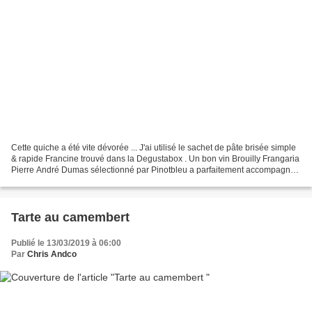
Cette quiche a été vite dévorée ... J'ai utilisé le sachet de pâte brisée simple
& rapide Francine trouvé dans la Degustabox . Un bon vin Brouilly Frangaria
Pierre André Dumas sélectionné par Pinotbleu a parfaitement accompagné
cette entrée !! Je vous...
Tarte au camembert
Publié le 13/03/2019 à 06:00
Par
Chris Andco