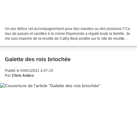
Un pur délice cet accompagnement pour des viandes ou des poissons !! Ce
duo de panais et carottes à la crème Raymonde a régalé toute la famille. Je
me suis inspirée de la recette de Cathy Beal postée sur le site de recette
pour i-cook'in Guy Demarle par...
Galette des rois briochée
Publié le 04/01/2021 à 07:10
Par
Chris Andco