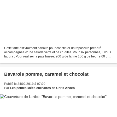
Cette tarte est vraiment parfaite pour constituer un repas vite préparé
accompagnée d'une salade verte et de crudités. Pour six personnes, il vous
faudra : Pour réaliser la pâte brisée: 200 g de farine 100 g de beurre 60 g
d'eau 1 pincée de sel Bien mélanger...
Bavarois pomme, caramel et chocolat
Publié le 24/02/2019 à 07:00
Par
Les petites idées culinaires de Chris Andco