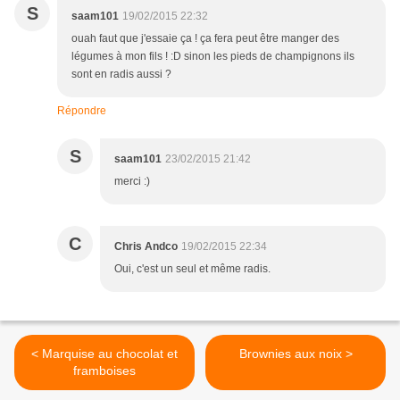
S
saam101
19/02/2015 22:32
ouah faut que j'essaie ça ! ça fera peut être manger des
légumes à mon fils ! :D sinon les pieds de champignons ils
sont en radis aussi ?
Répondre
S
saam101
23/02/2015 21:42
merci :)
C
Chris Andco
19/02/2015 22:34
Oui, c'est un seul et même radis.
< Marquise au chocolat et
Brownies aux noix >
framboises