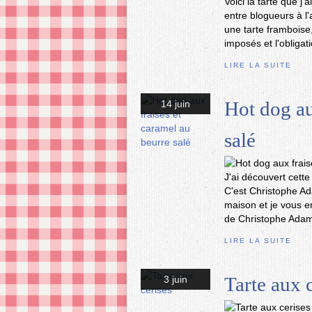
Voici la tarte que j
entre blogueurs à l
une tarte framboise,
imposés et l'obligati
LIRE LA SUITE
Hot dog au
14 juin
salé
J'ai découvert cett
C'est Christophe Ada
maison et je vous en
de Christophe Adam
LIRE LA SUITE
Tarte aux 
3 juin