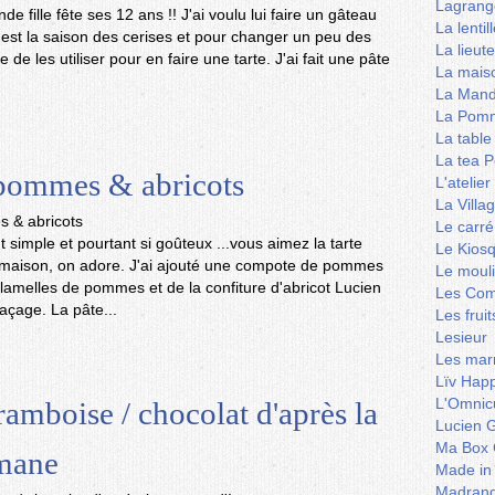
Lagrang
e fille fête ses 12 ans !! J'ai voulu lui faire un gâteau
La lentil
'est la saison des cerises et pour changer un peu des
La lieut
dée de les utiliser pour en faire une tarte. J'ai fait une pâte
La mais
La Mand
La Pomm
La table
La tea P
 pommes & abricots
L'ateli
La Villa
Le carré
 simple et pourtant si goûteux ...vous aimez la tarte
Le Kios
maison, on adore. J'ai ajouté une compote de pommes
Le mouli
 lamelles de pommes et de la confiture d'abricot Lucien
Les Co
açage. La pâte...
Les frui
Lesieur
Les marm
Lïv Hap
L'Omnicu
ramboise / chocolat d'après la
Lucien G
Ma Box 
Imane
Made in
Madran