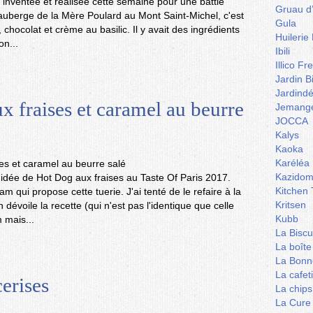
'ai inventée et réalisée cette semaine pour une battle
Gruau d
'auberge de la Mère Poulard au Mont Saint-Michel, c'est
Gula
 chocolat et crème au basilic. Il y avait des ingrédients
Huilerie
on...
Ibili
Illico Fr
Jardin B
Jardind
x fraises et caramel au beurre
Jemange
JOCCA
Kalys
Kaoka
Karéléa
Kazidom
e idée de Hot Dog aux fraises au Taste Of Paris 2017.
Kitchen 
m qui propose cette tuerie. J'ai tenté de le refaire à la
Kritsen
 dévoile la recette (qui n'est pas l'identique que celle
Kubb
 mais...
La Biscu
La boîte
La Bonn
La cafet
cerises
La chips
La Cure