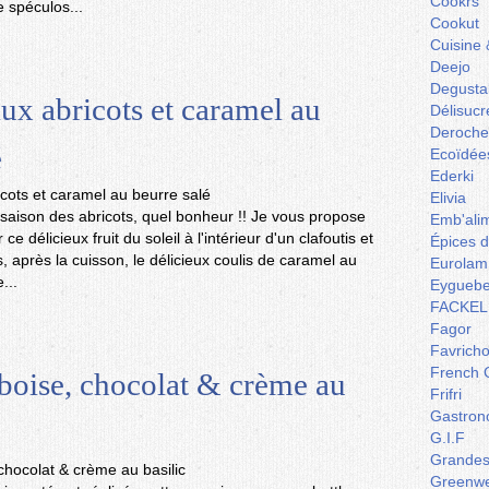
Cookrs
 spéculos...
Cookut
Cuisine 
Deejo
Degusta
aux abricots et caramel au
Délisucr
Deroche
é
Ecoïdée
Ederki
Elivia
a saison des abricots, quel bonheur !! Je vous propose
Emb'ali
ce délicieux fruit du soleil à l'intérieur d'un clafoutis et
Épices 
, après la cuisson, le délicieux coulis de caramel au
Eurolam
...
Eyguebe
FACKEL
Fagor
Favrich
French 
boise, chocolat & crème au
Frifri
Gastron
G.I.F
Grandes 
Greenw