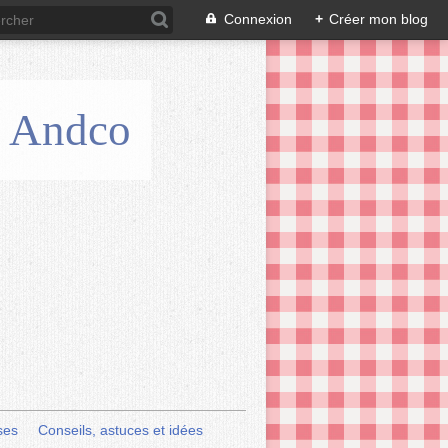
Connexion
+
Créer mon blog
is Andco
ses
Conseils, astuces et idées