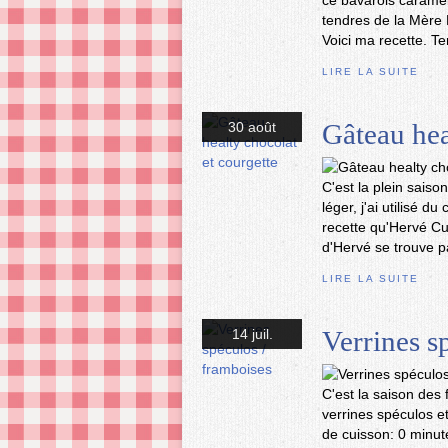
ce bavarois caramel 
tendres de la Mère P
Voici ma recette. Te
LIRE LA SUITE
Gâteau hea
30 août
C'est la plein sais
léger, j'ai utilisé 
recette qu'Hervé Cui
d'Hervé se trouve par
LIRE LA SUITE
Verrines s
14 juil.
C'est la saison des 
verrines spéculos 
de cuisson: 0 minute