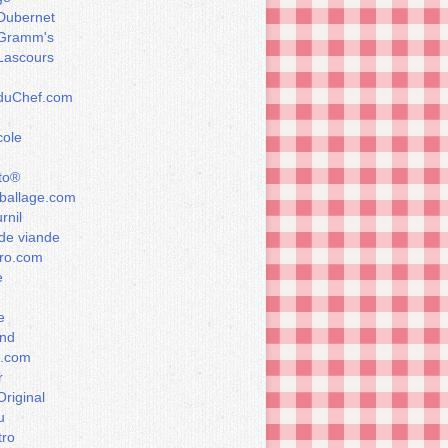
Dubernet
Gramm's
Lascours
rduChef.com
cole
to®
allage.com
rnil
de viande
ro.com
e
e
nd
a.com
r
Original
u
tro