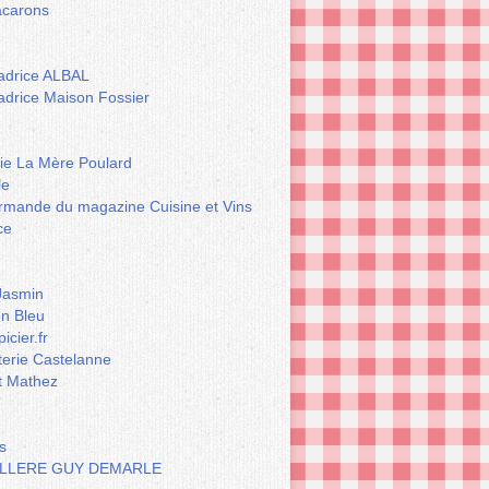
carons
drice ALBAL
drice Maison Fossier
rie La Mère Poulard
le
rmande du magazine Cuisine et Vins
ce
Jasmin
n Bleu
icier.fr
terie Castelanne
t Mathez
s
LLERE GUY DEMARLE