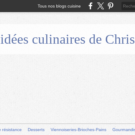
Tous nos blogs cuisine
 idées culinaires de Chr
e résistance
Desserts
Viennoiseries-Brioches-Pains
Gourmandi