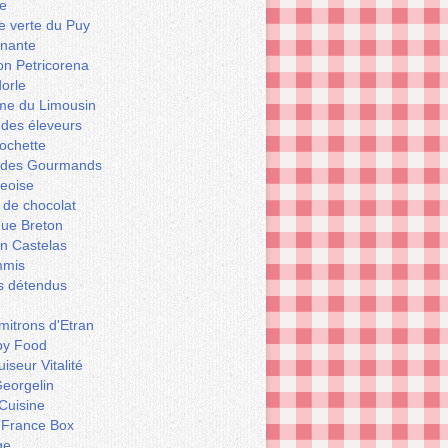
e
le verte du Puy
enante
on Petricorena
orle
e du Limousin
 des éleveurs
ochette
er des Gourmands
geoise
 de chocolat
que Breton
n Castelas
mmis
ts détendus
itrons d'Etran
py Food
iseur Vitalité
eorgelin
Cuisine
 France Box
ge