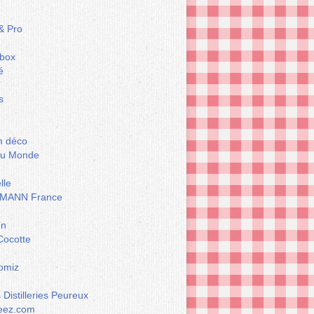
& Pro
box
é
s
m déco
du Monde
lle
MANN France
on
Cocotte
omiz
Distilleries Peureux
eez.com