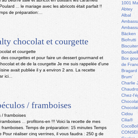
au beurre salé et abricot en utilisant les caramels
1001 Ma
oulard ... le mariage avec les abricots était parfait !!
Abtey
mps de préparation:...
Albal
Ambassa
Ambassa
Bäcken
lty chocolat et courgette
Biofrutti
Biscuite
Bonduel
on des courgettes et pour faire un dessert gourmand et
Box gou
du chocolat et de de la courgette Je me suis rappelée d'une
de Fran
sine avait publiée il y a environ 2 ans. La recette
Bragard
 ici...
Brum'
Charlie 
Chaudro
Chez-l'ép
Chocola
péculos / framboises
Chocola
Cidou
Cilia®
framboises ... profitons-en !!! Voici la recette de mes
CocoBol
et framboises. Temps de préparation: 15 minutes Temps
CONSEI
 Pour réaliser cinq verrines, il vous faudra : 250 g de