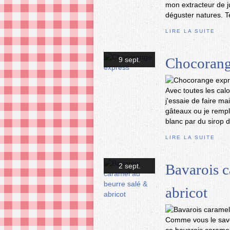
mon extracteur de j
déguster natures. T
LIRE LA SUITE
Chocorang
9 sept.
Avec toutes les cal
j'essaie de faire ma
gâteaux ou je rempl
blanc par du sirop d
LIRE LA SUITE
Bavarois c
2 sept.
abricot
Comme vous le savez