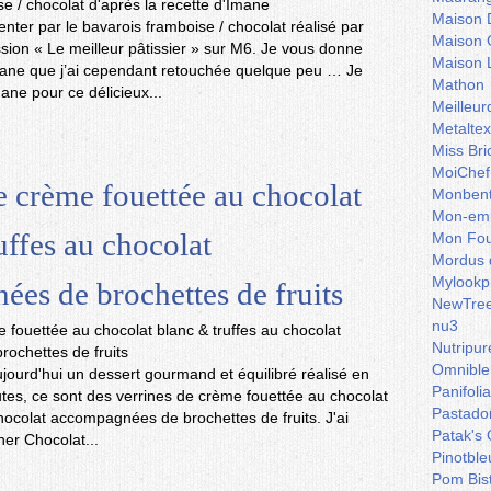
Maison 
enter par le bavarois framboise / chocolat réalisé par
Maison 
ssion « Le meilleur pâtissier » sur M6. Je vous donne
Maison 
mane que j’ai cependant retouchée quelque peu … Je
Mathon
ane pour ce délicieux...
Meilleu
Metaltex
Miss Bri
MoiChef
e crème fouettée au chocolat
Monben
Mon-emb
uffes au chocolat
Mon Fou
Mordus 
Mylookp
es de brochettes de fruits
NewTre
nu3
Nutripur
Omnible
jourd'hui un dessert gourmand et équilibré réalisé en
Panifoli
es, ce sont des verrines de crème fouettée au chocolat
Pastado
chocolat accompagnées de brochettes de fruits. J'ai
Patak's 
iner Chocolat...
Pinotble
Pom Bis