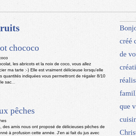
ruits
Bonjo
créé 
cot chococo
de vo
colat, les abricots et la noix de coco, vous allez
créat
er ma tarte :-) Elle est vraiment délicieuse lorsqu'elle
Les quantités indiquées vous permettront de régaler 8/10
réali
le sac...
famil
que v
ux pêches
cuisi
rs, des amis nous ont proposé de délicieuses pêches de
Chris
nné à profusion cette année. J'en ai fait du jus avec