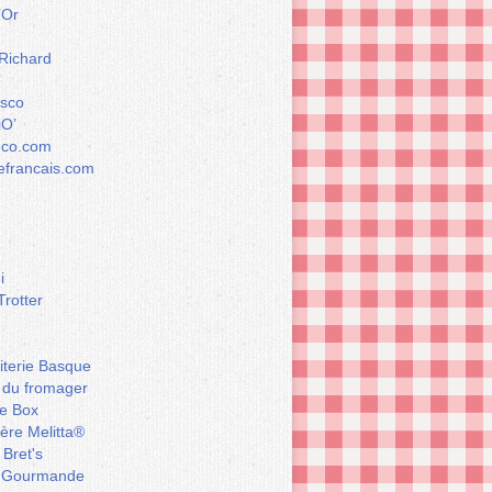
’Or
 Richard
esco
iO’
éco.com
francais.com
i
Trotter
iterie Basque
 du fromager
e Box
ière Melitta®
 Bret's
 Gourmande