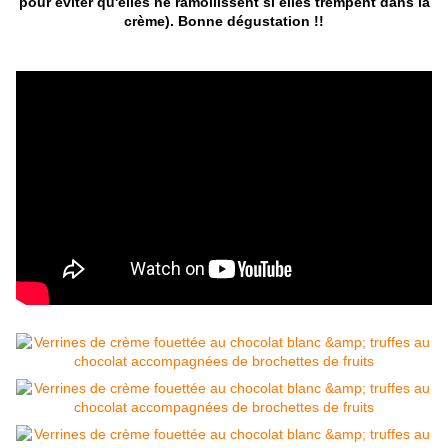
pour éviter qu'elles ne ramollissent si elles trempent dans la
crème). Bonne dégustation !!