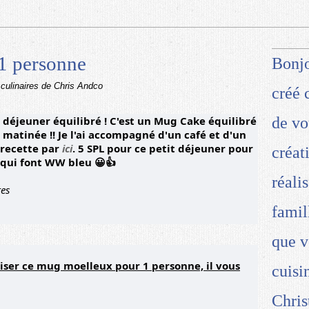
1 personne
Bonjo
 culinaires de Chris Andco
créé 
 déjeuner équilibré ! C'est un Mug Cake équilibré
de vo
a matinée !! Je l'ai accompagné d'un café et d'un
 recette par
ici
. 5 SPL pour ce petit déjeuner pour
créat
qui font WW bleu 😀👍
réali
es
famil
que v
liser ce mug moelleux pour 1 personne, il vous
cuisi
Chris