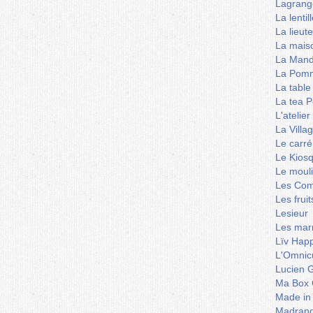
Lagrang
La lentil
La lieut
La mais
La Mand
La Pomm
La table
La tea P
L'ateli
La Villa
Le carré
Le Kios
Le mouli
Les Co
Les frui
Lesieur
Les marm
Lïv Hap
L'Omnicu
Lucien G
Ma Box 
Made in
Madran