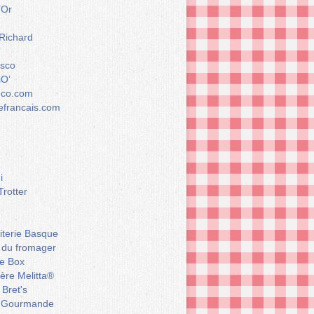
’Or
 Richard
esco
iO’
éco.com
francais.com
i
Trotter
iterie Basque
 du fromager
e Box
ière Melitta®
 Bret's
 Gourmande