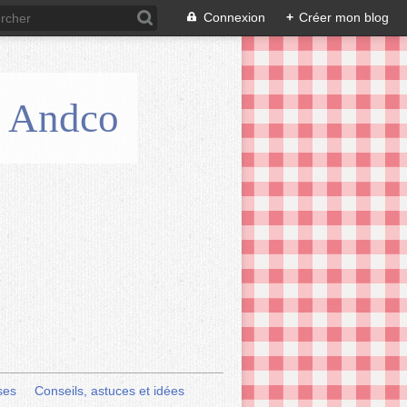
Connexion
+
Créer mon blog
is Andco
ses
Conseils, astuces et idées