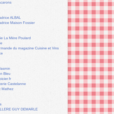
carons
drice ALBAL
drice Maison Fossier
rie La Mère Poulard
le
rmande du magazine Cuisine et Vins
ce
Jasmin
n Bleu
icier.fr
terie Castelanne
t Mathez
s
LLERE GUY DEMARLE