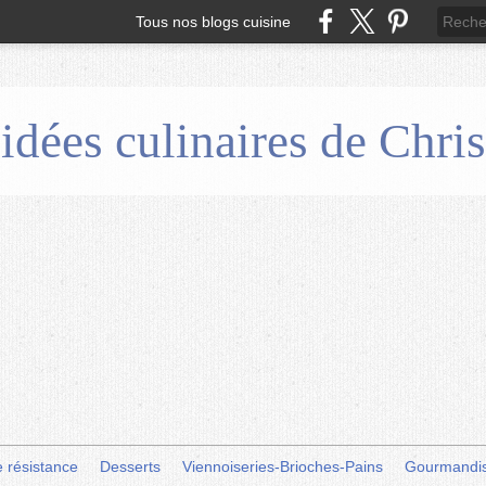
Tous nos blogs cuisine
 idées culinaires de Chr
e résistance
Desserts
Viennoiseries-Brioches-Pains
Gourmandi