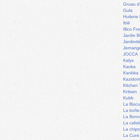
Gruau d
Gula
Huilerie
Ibili
Illico Fr
Jardin B
Jardind
Jemange
JOCCA
Kalys
Kaoka
Karéléa
Kazidom
Kitchen 
Kritsen
Kubb
La Biscu
La boîte
La Bonn
La cafet
La chips
La Cure