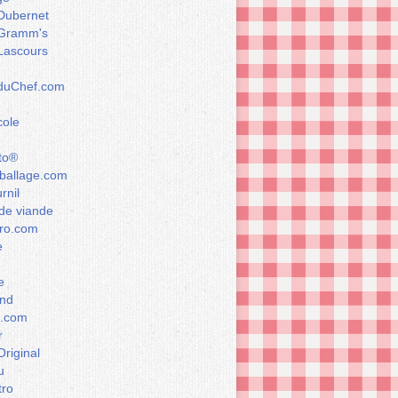
Dubernet
Gramm's
Lascours
rduChef.com
cole
to®
allage.com
rnil
de viande
ro.com
e
e
nd
a.com
r
Original
u
tro