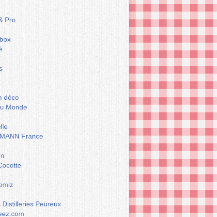
& Pro
box
é
s
m déco
du Monde
lle
MANN France
on
Cocotte
omiz
Distilleries Peureux
eez.com