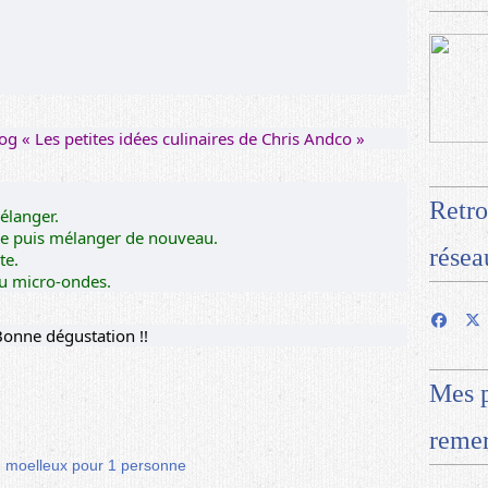
log «
Les petites idées culinaires de Chris Andco
»
Retro
élanger.
vure puis mélanger de nouveau.
résea
te.
u micro-ondes.
onne dégustation !!
Mes p
remer