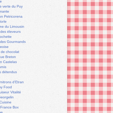
e
le verte du Puy
enante
on Petricorena
orle
e du Limousin
 des éleveurs
ochette
er des Gourmands
geoise
 de chocolat
que Breton
n Castelas
mmis
ts détendus
itrons d'Etran
py Food
iseur Vitalité
eorgelin
Cuisine
 France Box
ge