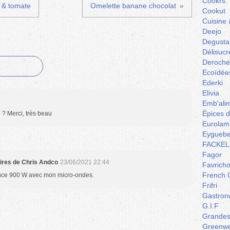
Cookrs
e & tomate
Omelette banane chocolat
Cookut
Cuisine 
Deejo
Degusta
Délisucr
Deroche
Ecoïdée
Ederki
Elivia
Emb'ali
Épices 
 ? Merci, très beau
Eurolam
Eyguebe
FACKEL
Fagor
aires de Chris Andco
23/06/2021 22:44
Favrich
French 
ance 900 W avec mon micro-ondes.
Frifri
Gastron
G.I.F
Grandes 
Greenw