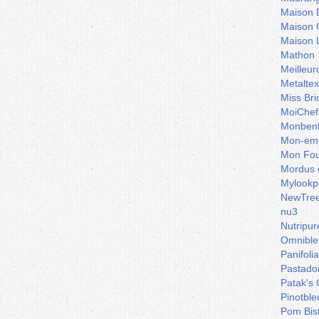
Maison 
Maison 
Maison 
Mathon
Meilleu
Metaltex
Miss Bri
MoiChef
Monben
Mon-emb
Mon Fou
Mordus 
Mylookp
NewTre
nu3
Nutripur
Omnible
Panifoli
Pastado
Patak's 
Pinotble
Pom Bis