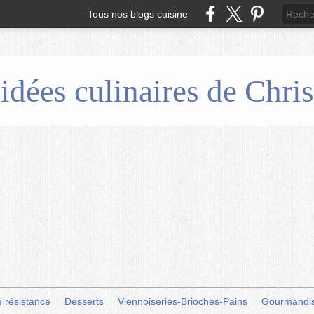
Tous nos blogs cuisine
 idées culinaires de Chr
e résistance
Desserts
Viennoiseries-Brioches-Pains
Gourmandi