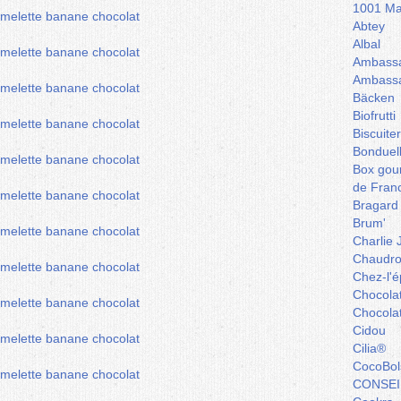
1001 Ma
Abtey
Albal
Ambassa
Ambassa
Bäcken
Biofrutti
Biscuite
Bonduel
Box gou
de Fran
Bragard
Brum'
Charlie 
Chaudro
Chez-l'ép
Chocola
Chocola
Cidou
Cilia®
CocoBol
CONSEI