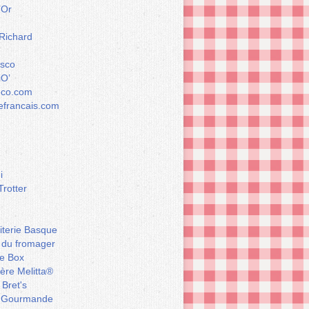
’Or
 Richard
esco
iO’
éco.com
francais.com
i
Trotter
iterie Basque
 du fromager
e Box
ière Melitta®
 Bret's
 Gourmande