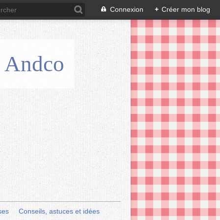
Connexion
+
Créer mon blog
is Andco
ses
Conseils, astuces et idées