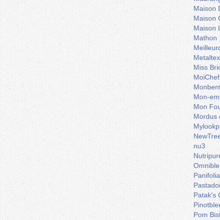
Maison 
Maison 
Maison 
Mathon
Meilleu
Metaltex
Miss Bri
MoiChef
Monben
Mon-emb
Mon Fou
Mordus 
Mylookp
NewTre
nu3
Nutripur
Omnible
Panifoli
Pastado
Patak's 
Pinotble
Pom Bis