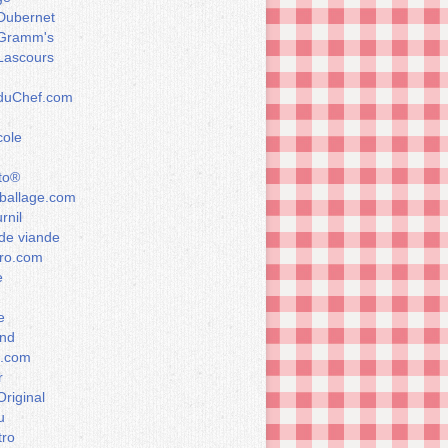
Dubernet
Gramm's
Lascours
rduChef.com
cole
to®
allage.com
rnil
de viande
ro.com
e
e
nd
a.com
r
Original
u
tro