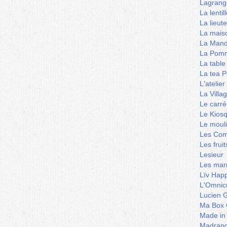
Lagrang
La lentil
La lieut
La mais
La Mand
La Pomm
La table
La tea P
L'ateli
La Villa
Le carré
Le Kios
Le mouli
Les Co
Les frui
Lesieur
Les marm
Lïv Hap
L'Omnicu
Lucien G
Ma Box 
Made in
Madran