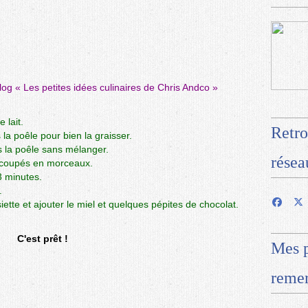
blog «
Les petites idées culinaires de Chris Andco
»
 lait.
Retro
 la poêle pour bien la graisser.
s la poêle sans mélanger.
résea
t coupés en morceaux.
3 minutes.
.
ette et ajouter le miel et quelques pépites de chocolat.
C'est prêt !
Mes p
remer