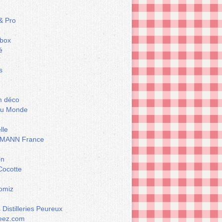
& Pro
box
é
s
m déco
du Monde
lle
MANN France
on
Cocotte
omiz
Distilleries Peureux
eez.com