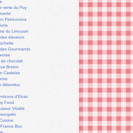
e
le verte du Puy
enante
on Petricorena
orle
e du Limousin
 des éleveurs
ochette
er des Gourmands
geoise
 de chocolat
que Breton
n Castelas
mmis
ts détendus
itrons d'Etran
py Food
iseur Vitalité
eorgelin
Cuisine
 France Box
ge