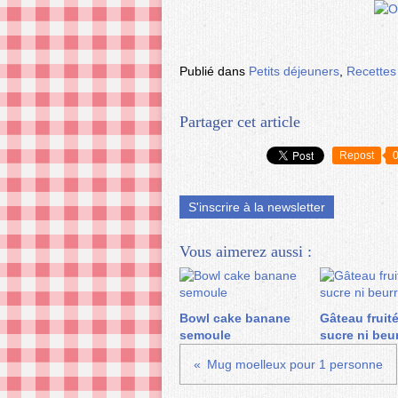
Publié dans
Petits déjeuners
,
Recettes
Partager cet article
Repost
S'inscrire à la newsletter
Vous aimerez aussi :
Bowl cake banane
Gâteau fruit
semoule
sucre ni beu
Mug moelleux pour 1 personne