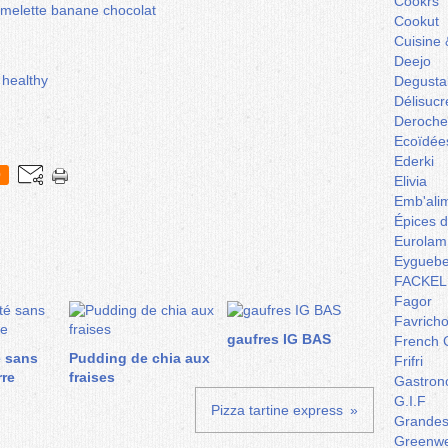
Cookrs
Cookut
Cuisine 
Deejo
 healthy
Degusta
Délisucr
Deroche
Ecoïdée
Ederki
0
Elivia
Emb'ali
Épices 
Eurolam
Eyguebe
FACKEL
Fagor
Favrich
gaufres IG BAS
French 
é sans
Pudding de chia aux
Frifri
rre
fraises
Gastron
G.I.F
Pizza tartine express
Grandes 
Greenw