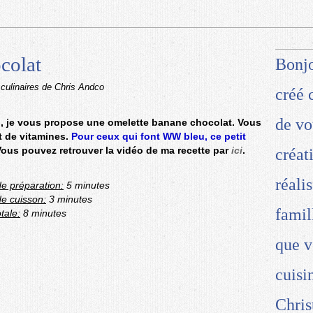
colat
Bonjo
 culinaires de Chris Andco
créé 
de vo
, je vous propose une omelette banane chocolat. Vous
et de vitamines.
Pour ceux qui font WW bleu, ce petit
ous pouvez retrouver la vidéo de ma recette par
ici
.
créat
réali
e préparation:
5 minutes
e cuisson:
3 minutes
famil
tale:
8 minutes
que v
cuisi
Chris