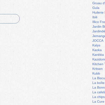
Gruau d
Gula
Huilerie
Ibili
Illico Fr
Jardin B
Jardind
Jemange
JOCCA
Kalys
Kaoka
Karéléa
Kazidom
Kitchen 
Kritsen
Kubb
La Biscu
La boîte
La Bonn
La cafet
La chips
La Cure