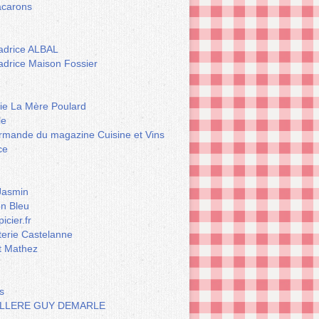
carons
drice ALBAL
drice Maison Fossier
rie La Mère Poulard
le
rmande du magazine Cuisine et Vins
ce
Jasmin
n Bleu
icier.fr
terie Castelanne
t Mathez
s
LLERE GUY DEMARLE