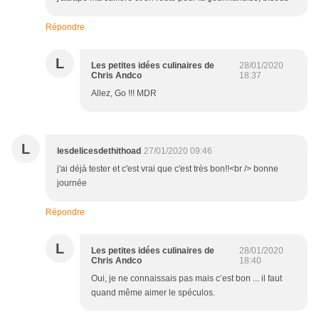
Répondre
L
Les petites idées culinaires de
28/01/2020
Chris Andco
18:37
Allez, Go !!! MDR
L
lesdelicesdethithoad
27/01/2020 09:46
j'ai déjà tester et c'est vrai que c'est très bon!!<br /> bonne
journée
Répondre
L
Les petites idées culinaires de
28/01/2020
Chris Andco
18:40
Oui, je ne connaissais pas mais c’est bon ... il faut
quand même aimer le spéculos.