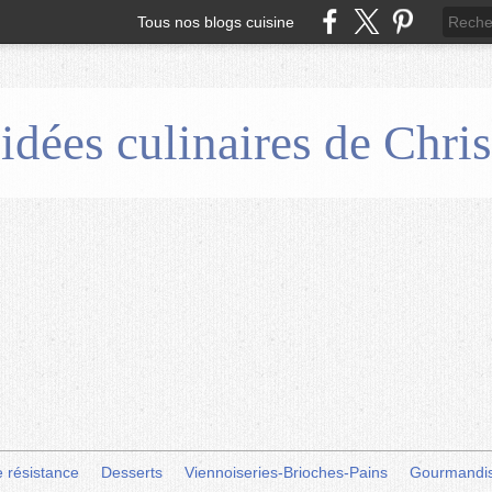
Tous nos blogs cuisine
 idées culinaires de Chr
e résistance
Desserts
Viennoiseries-Brioches-Pains
Gourmandi