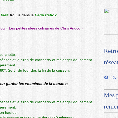
 Joe®
trouvé dans la
Degustabox
blog «
Les petites idées culinaires de Chris Andco
»
Retro
ourchette.
s pépites et le sirop de cranberry et mélanger doucement.
résea
égèrement.
°. Sortir du four dès la fin de la cuisson.
ur garder les vitamines de la banane:
Mes p
t.
s pépites et le sirop de cranberry et mélanger doucement.
remer
égèrement.
 en hauteur.
 la cocotte et faire cuire durant 40 minutes :