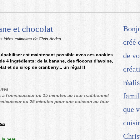
ne et chocolat
Bonjo
es idées culinaires de Chris Andco
créé 
de vo
pabiliser est maintenant possible avec ces cookies
e 4 ingrédients: de la banane, des flocons d'avoine,
at et du sirop de cranberry... un régal !!
créat
réali
utes
famil
à l'omnicuiseur ou 15 minutes au four traditionnel
omnicuiseur ou 25 minutes pour une cuisson au four
que v
cuisi
ra:
Chris
s la peau