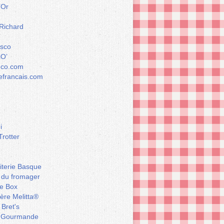
’Or
 Richard
esco
iO’
éco.com
francais.com
i
Trotter
iterie Basque
 du fromager
e Box
ière Melitta®
 Bret's
 Gourmande