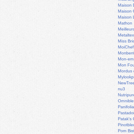
Maison 
Maison 
Maison 
Mathon
Meilleu
Metaltex
Miss Bri
MoiChef
Monben
Mon-emb
Mon Fou
Mordus 
Mylookp
NewTre
nu3
Nutripur
Omnible
Panifoli
Pastado
Patak's 
Pinotble
Pom Bis