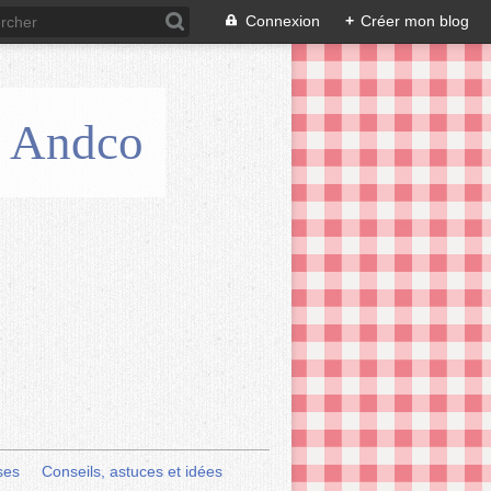
Connexion
+
Créer mon blog
is Andco
ses
Conseils, astuces et idées