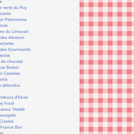
e
le verte du Puy
enante
on Petricorena
orle
e du Limousin
 des éleveurs
ochette
er des Gourmands
geoise
 de chocolat
que Breton
n Castelas
mmis
ts détendus
itrons d'Etran
py Food
iseur Vitalité
eorgelin
Cuisine
 France Box
ge