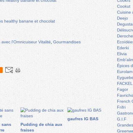
Cookrs
Cookut
Cuisine 
Deejo
Degusta
Délisucr
Deroche
 avec l'Omnicuiseur Vitalité
,
Gourmandises
Ecoïdée
Ederki
Elivia
Emb'ali
Épices 
0
Eurolam
Eyguebe
FACKEL
Fagor
Favrich
French 
Frifri
Gastron
gaufres IG BAS
G.I.F
é sans
Pudding de chia aux
Grandes 
rre
fraises
Greenw