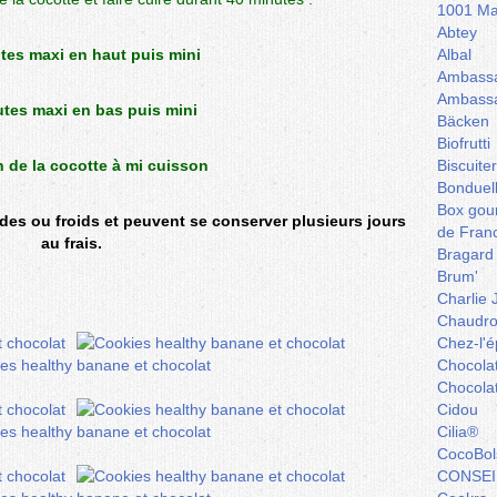
1001 Ma
Abtey
tes maxi en haut puis mini
Albal
Ambassa
Ambassa
tes maxi en bas puis mini
Bäcken
Biofrutti
n de la cocotte à mi cuisson
Biscuite
Bonduel
Box gou
es ou froids et peuvent se conserver plusieurs jours
de Fran
au frais.
Bragard
Brum'
Charlie 
Chaudro
Chez-l'ép
Chocola
Chocola
Cidou
Cilia®
CocoBol
CONSEI