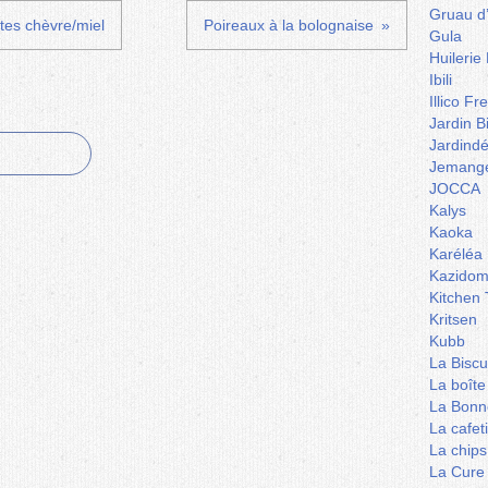
Gruau d
tes chèvre/miel
Poireaux à la bolognaise
Gula
Huilerie
Ibili
Illico Fr
Jardin B
Jardind
Jemange
JOCCA
Kalys
Kaoka
Karéléa
Kazidom
Kitchen 
Kritsen
Kubb
La Biscu
La boîte
La Bonn
La cafet
La chips
La Cure