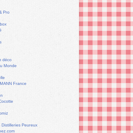
& Pro
box
é
s
m déco
du Monde
lle
MANN France
on
Cocotte
omiz
Distilleries Peureux
eez.com