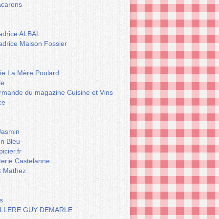
carons
drice ALBAL
drice Maison Fossier
rie La Mère Poulard
le
rmande du magazine Cuisine et Vins
ce
Jasmin
n Bleu
icier.fr
terie Castelanne
t Mathez
s
LLERE GUY DEMARLE