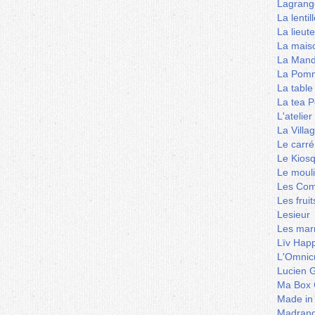
Lagrang
La lentil
La lieut
La mais
La Mand
La Pomm
La table
La tea P
L'ateli
La Villa
Le carré
Le Kios
Le mouli
Les Co
Les frui
Lesieur
Les marm
Lïv Hap
L'Omnicu
Lucien G
Ma Box 
Made in
Madran