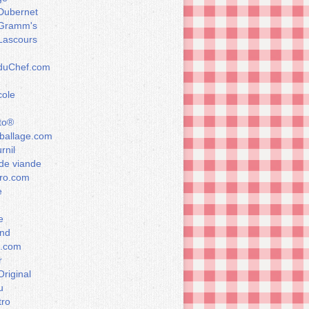
Dubernet
Gramm's
Lascours
rduChef.com
cole
to®
allage.com
rnil
de viande
ro.com
e
e
nd
a.com
r
Original
u
tro