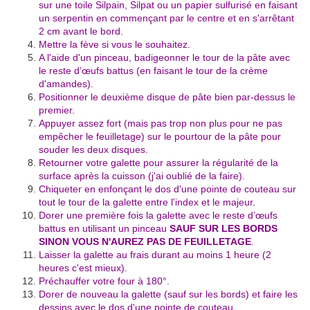
sur une toile Silpain, Silpat ou un papier sulfurisé en faisant
un serpentin en commençant par le centre et en s'arrêtant
2 cm avant le bord.
Mettre la fève si vous le souhaitez.
A l'aide d'un pinceau, badigeonner le tour de la pâte avec
le reste d’œufs battus (en faisant le tour de la crème
d'amandes).
Positionner le deuxième disque de pâte bien par-dessus le
premier.
Appuyer assez fort (mais pas trop non plus pour ne pas
empêcher le feuilletage) sur le pourtour de la pâte pour
souder les deux disques.
Retourner votre galette pour assurer la régularité de la
surface après la cuisson (j'ai oublié de la faire).
Chiqueter en enfonçant le dos d'une pointe de couteau sur
tout le tour de la galette entre l'index et le majeur.
Dorer une première fois la galette avec le reste d’œufs
battus en utilisant un pinceau
SAUF SUR LES BORDS
SINON VOUS N'AUREZ PAS DE FEUILLETAGE
.
Laisser la galette au frais durant au moins 1 heure (2
heures c'est mieux).
Préchauffer votre four à 180°.
Dorer de nouveau la galette (sauf sur les bords) et faire les
dessins avec le dos d'une pointe de couteau.