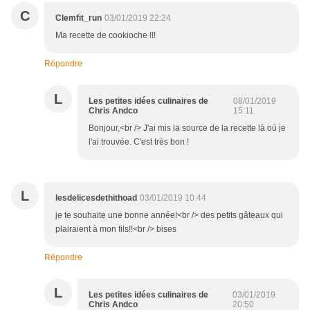
C
Clemfit_run
03/01/2019 22:24
Ma recette de cookioche !!!
Répondre
L
Les petites idées culinaires de
08/01/2019
Chris Andco
15:11
Bonjour,<br /> J'ai mis la source de la recette là où je
l'ai trouvée. C'est très bon !
L
lesdelicesdethithoad
03/01/2019 10:44
je te souhaite une bonne année!<br /> des petits gâteaux qui
plairaient à mon fils!!<br /> bises
Répondre
L
Les petites idées culinaires de
03/01/2019
Chris Andco
20:50