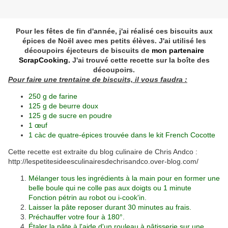
Pour les fêtes de fin d'année, j'ai réalisé ces biscuits aux
épices de Noël avec mes petits élèves. J'ai utilisé les
découpoirs éjecteurs de biscuits de
mon partenaire
ScrapCooking.
J'ai trouvé cette recette sur la boîte des
découpoirs.
Pour faire une trentaine de biscuits, il vous faudra :
250 g de farine
125 g de beurre doux
125 g de sucre en poudre
1 œuf
1 càc de quatre-épices trouvée dans
le kit French Cocotte
Cette recette est extraite du blog culinaire de Chris Andco :
http://lespetitesideesculinairesdechrisandco.over-blog.com/
Mélanger tous les ingrédients à la main pour en former une
belle boule qui ne colle pas aux doigts ou 1 minute
Fonction pétrin au robot ou i-cook'in.
Laisser la pâte reposer durant 30 minutes au frais.
Préchauffer votre four à 180°.
Étaler la pâte à l'aide d'un rouleau à pâtisserie sur une