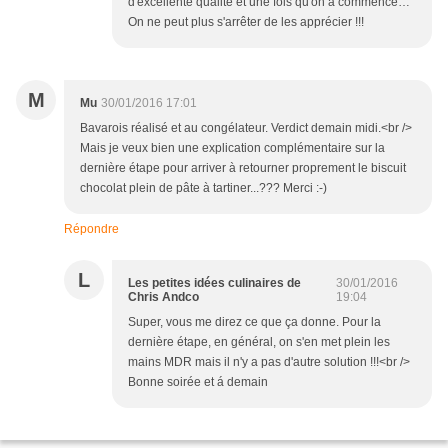
d'excellente qualité et une fois qu'on a commencé…
On ne peut plus s'arrêter de les apprécier !!!
M
Mu
30/01/2016 17:01
Bavarois réalisé et au congélateur. Verdict demain midi.<br />
Mais je veux bien une explication complémentaire sur la
dernière étape pour arriver à retourner proprement le biscuit
chocolat plein de pâte à tartiner...??? Merci :-)
Répondre
L
Les petites idées culinaires de
30/01/2016
Chris Andco
19:04
Super, vous me direz ce que ça donne. Pour la
dernière étape, en général, on s'en met plein les
mains MDR mais il n'y a pas d'autre solution !!!<br />
Bonne soirée et á demain