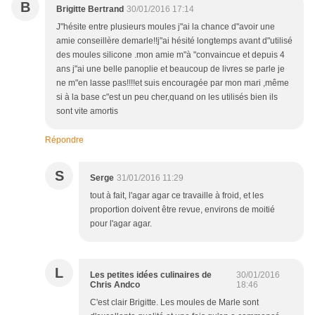
B
Brigitte Bertrand
30/01/2016 17:14
J"hésite entre plusieurs moules j"ai la chance d"avoir une
amie conseillère demarle!!j"ai hésité longtemps avant d"utilisé
des moules silicone .mon amie m"à "convaincue et depuis 4
ans j"ai une belle panoplie et beaucoup de livres se parle je
ne m"en lasse pas!!!!et suis encouragée par mon mari ,même
si à la base c"est un peu cher,quand on les utilisés bien ils
sont vite amortis
Répondre
S
Serge
31/01/2016 11:29
tout à fait, l'agar agar ce travaille à froid, et les
proportion doivent être revue, environs de moitié
pour l'agar agar.
L
Les petites idées culinaires de
30/01/2016
Chris Andco
18:46
C'est clair Brigitte. Les moules de Marle sont