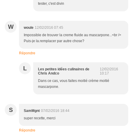
tester, c'est divin
W
woule
12/02/2016 07:45
Impossible de trouver la creme fluide au mascarpone...<br />
Puis-je la.remplacer par autre chose?
Répondre
L
Les petites idées culinaires de
12/02/2016
Chris Andco
10:17
Dans ce cas, vous faites moitié crème moitié
mascarpone.
S
SamMgnt
07/02/2016 18:44
super recette, merci
Répondre