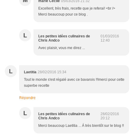
M
marie Cécile
05/03/2016 21:32
Excellent, très frais, recette que je referai! <br />
Merci beaucoup pour ce blog .
L
Les petites idées culinaires de
01/03/2016
Chris Andco
12:40
Avec plaisir, vous me direz ...
L
Laetitia
28/02/2016 15:34
Tout le monde s'est régalé avec ce bavarois !!!merci pour cette
superbe recette
Répondre
L
Les petites idées culinaires de
28/02/2016
Chris Andco
20:12
Merci beaucoup Laetitia ... Á très bientôt sur le blog !!