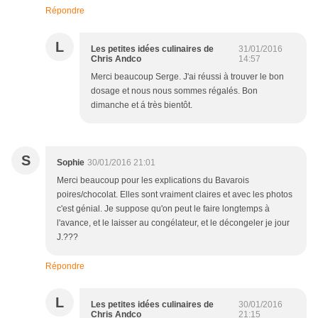
Répondre
L
Les petites idées culinaires de
31/01/2016
Chris Andco
14:57
Merci beaucoup Serge. J'ai réussi à trouver le bon
dosage et nous nous sommes régalés. Bon
dimanche et á très bientôt.
S
Sophie
30/01/2016 21:01
Merci beaucoup pour les explications du Bavarois
poires/chocolat. Elles sont vraiment claires et avec les photos
c'est génial. Je suppose qu'on peut le faire longtemps à
l'avance, et le laisser au congélateur, et le décongeler je jour
J.???
Répondre
L
Les petites idées culinaires de
30/01/2016
Chris Andco
21:15