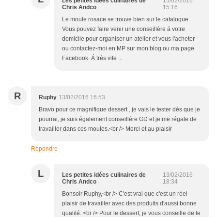
Les petites idées culinaires de
15/02/2016
Chris Andco
15:16
Le moule rosace se trouve bien sur le catalogue.
Vous pouvez faire venir une conseillère á votre
domicile pour organiser un atelier et vous l'acheter
ou contactez-moi en MP sur mon blog ou ma page
Facebook. Á très vite ...
R
Ruphy
13/02/2016 16:53
Bravo pour ce magnifique dessert , je vais le tester dès que je
pourrai, je suis également conseillère GD et je me régale de
travailler dans ces moules.<br /> Merci et au plaisir
Répondre
L
Les petites idées culinaires de
13/02/2016
Chris Andco
18:34
Bonsoir Ruphy,<br /> C'est vrai que c'est un réel
plaisir de travailler avec des produits d'aussi bonne
qualité. <br /> Pour le dessert, je vous conseille de le