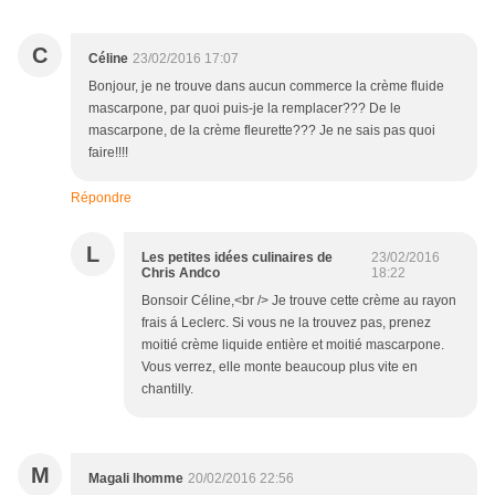
C
Céline
23/02/2016 17:07
Bonjour, je ne trouve dans aucun commerce la crème fluide
mascarpone, par quoi puis-je la remplacer??? De le
mascarpone, de la crème fleurette??? Je ne sais pas quoi
faire!!!!
Répondre
L
Les petites idées culinaires de
23/02/2016
Chris Andco
18:22
Bonsoir Céline,<br /> Je trouve cette crème au rayon
frais á Leclerc. Si vous ne la trouvez pas, prenez
moitié crème liquide entière et moitié mascarpone.
Vous verrez, elle monte beaucoup plus vite en
chantilly.
M
Magali lhomme
20/02/2016 22:56