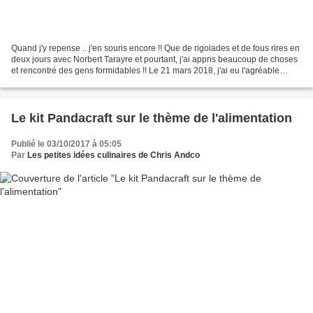
Quand j'y repense .. j'en souris encore !! Que de rigolades et de fous rires en
deux jours avec Norbert Tarayre et pourtant, j'ai appris beaucoup de choses
et rencontré des gens formidables !! Le 21 mars 2018, j'ai eu l'agréable
surprise d'apprendre que...
Le kit Pandacraft sur le thème de l'alimentation
Publié le 03/10/2017 à 05:05
Par
Les petites idées culinaires de Chris Andco