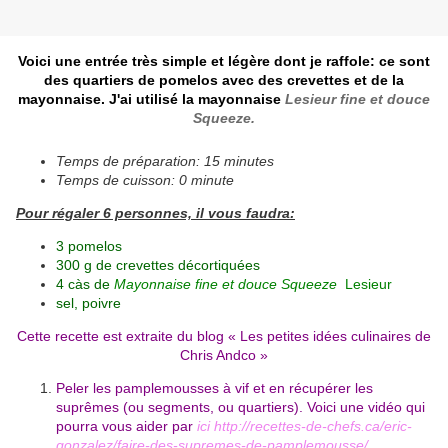
Voici une entrée très simple et légère dont je raffole: ce sont
des quartiers de pomelos avec des crevettes et de la
mayonnaise. J'ai utilisé la mayonnaise
Lesieur
fine et douce
Squeeze.
Temps de préparation: 15 minutes
Temps de cuisson: 0 minute
Pour régaler 6 personnes, il vous faudra:
3 pomelos
300 g de crevettes décortiquées
4 càs de
Mayonnaise fine et douce Squeeze
Lesieur
sel, poivre
Cette recette est extraite du blog «
Les petites idées culinaires de
Chris Andco
»
Peler les pamplemousses à vif et en récupérer les
suprêmes (ou segments, ou quartiers). Voici une vidéo qui
pourra vous aider par
ici http://recettes-de-chefs.ca/eric-
gonzalez/faire-des-supremes-de-pamplemousse/.