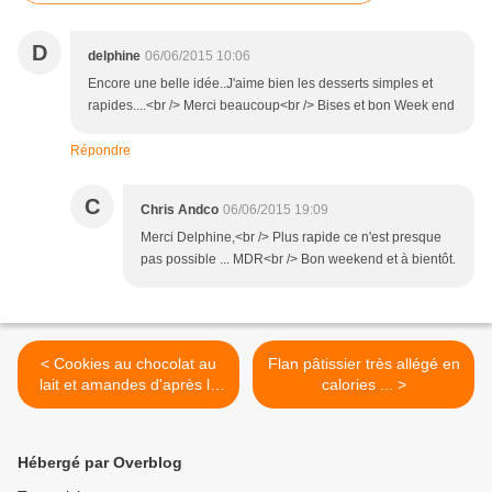
D
delphine
06/06/2015 10:06
Encore une belle idée..J'aime bien les desserts simples et
rapides....<br /> Merci beaucoup<br /> Bises et bon Week end
Répondre
C
Chris Andco
06/06/2015 19:09
Merci Delphine,<br /> Plus rapide ce n'est presque
pas possible ... MDR<br /> Bon weekend et à bientôt.
< Cookies au chocolat au
Flan pâtissier très allégé en
lait et amandes d'après la
calories ... >
recette de Christophe
Michalak
Hébergé par Overblog