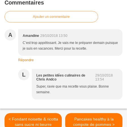
Commentaires
Ajouter un commentaire
A
Amandine
29/10/2018 13:50
C’est trop appétissant. Je vais me le préparer demain puisque
je suis en vacances. Merci pour la recette.
Répondre
L
Les petites idées culinaires de
29/10/2018
Chris Andco
13:54
Super, ravie que ma recette vous plaise. Bonne
semaine.
< Fondant noisette & ricotta
Pancakes healthy à la
sans sucre ni beurre
compote de pommes >