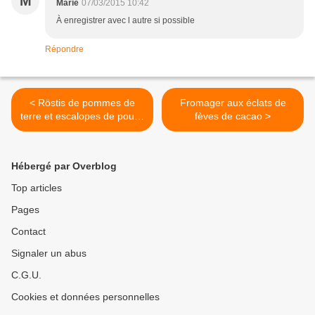
M
Marie
07/03/2015 10:42
À enregistrer avec l autre si possible
Répondre
< Röstis de pommes de
Fromager aux éclats de
terre et escalopes de poulet
fèves de cacao >
panées.
Hébergé par Overblog
Top articles
Pages
Contact
Signaler un abus
C.G.U.
Cookies et données personnelles