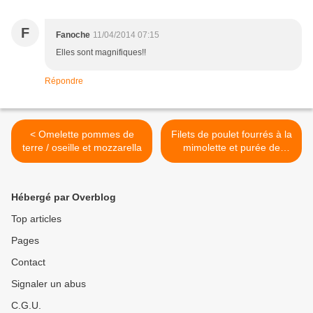
F
Fanoche
11/04/2014 07:15
Elles sont magnifiques!!
Répondre
< Omelette pommes de
Filets de poulet fourrés à la
terre / oseille et mozzarella
mimolette et purée de
pommes de terre / carottes
>
Hébergé par Overblog
Top articles
Pages
Contact
Signaler un abus
C.G.U.