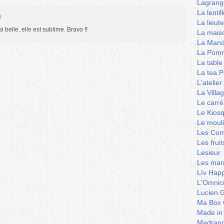
Lagrang
La lentil
8
La lieut
 belle, elle est sublime. Bravo !!
La mais
La Mand
La Pomm
La table
La tea P
L'ateli
La Villa
Le carré
Le Kios
Le mouli
Les Co
Les frui
Lesieur
Les marm
Lïv Hap
L'Omnicu
Lucien G
Ma Box 
Made in
Madran