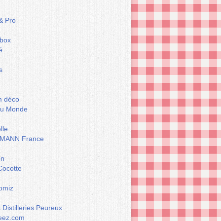
& Pro
box
é
s
m déco
du Monde
lle
MANN France
on
Cocotte
omiz
Distilleries Peureux
eez.com