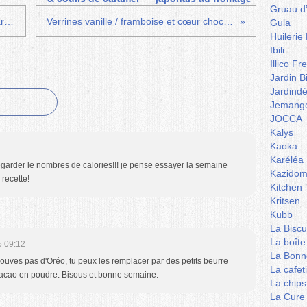
Gruau d
Paniers bacon, poireaux et mozzarella
Verrines vanille / framboise et cœur chocolat
Gula
Huilerie
Ibili
Illico Fr
Jardin B
Jardind
Jemange
JOCCA
Kalys
Kaoka
Karéléa
 regarder le nombres de calories!!! je pense essayer la semaine
Kazidom
 recette!
Kitchen 
Kritsen
Kubb
La Biscu
La boîte
5 09:12
La Bonn
rouves pas d'Oréo, tu peux les remplacer par des petits beurre
La cafet
cacao en poudre. Bisous et bonne semaine.
La chips
La Cure