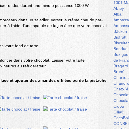
1001 Ma
 micro-ondes durant une minute puissance 1000 W.
Abtey
Albal
n morceaux dans un saladier. Verser la crème chaude par-
Ambassa
uer à l'aide d'une spatule de façon à ce que votre chocolat
Ambassa
Bäcken
Biofrutti
Biscuite
s votre fond de tarte.
Bonduel
Box gou
nfoncer dans votre chocolat. Laisser votre tarte
de Fran
x heures au réfrigérateur.
Bragard
Brum'
Charlie 
ace et ajouter des amandes effilées ou de la pistache
Chaudro
Chez-l'ép
Chocola
Chocola
Cidou
Cilia®
CocoBol
CONSEI