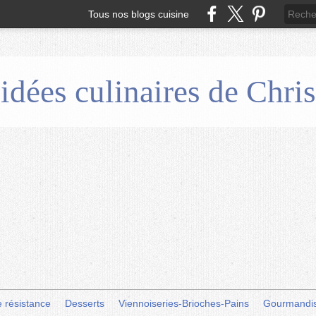
Tous nos blogs cuisine
 idées culinaires de Chr
e résistance
Desserts
Viennoiseries-Brioches-Pains
Gourmandi