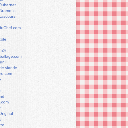
Dubernet
Gramm's
Lascours
rduChef.com
cole
to®
allage.com
rnil
de viande
ro.com
e
e
nd
a.com
r
Original
u
tro