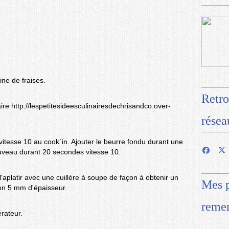
ine de fraises.
Retro
aire http://lespetitesideesculinairesdechrisandco.over-
résea
itesse 10 au cook´in. Ajouter le beurre fondu durant une
uveau durant 20 secondes vitesse 10.
'aplatir avec une cuillère à soupe de façon à obtenir un
Mes p
ron 5 mm d'épaisseur.
remer
érateur.