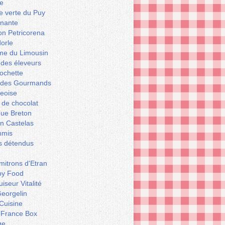
e
le verte du Puy
enante
on Petricorena
orle
e du Limousin
 des éleveurs
ochette
er des Gourmands
geoise
 de chocolat
que Breton
n Castelas
mmis
ts détendus
itrons d'Etran
py Food
iseur Vitalité
eorgelin
Cuisine
 France Box
ge