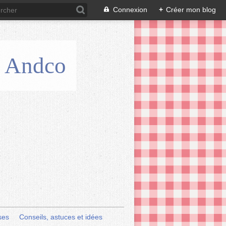
Connexion
+
Créer mon blog
is Andco
ses
Conseils, astuces et idées