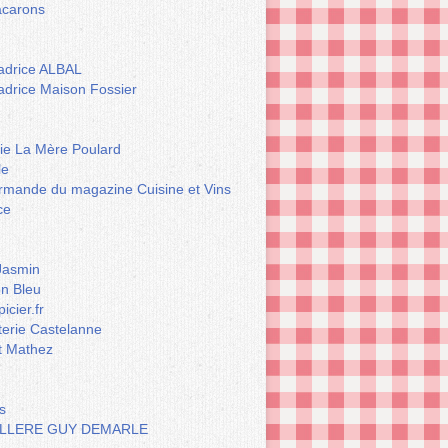
carons
drice ALBAL
drice Maison Fossier
rie La Mère Poulard
le
rmande du magazine Cuisine et Vins
ce
Jasmin
n Bleu
icier.fr
terie Castelanne
t Mathez
s
LLERE GUY DEMARLE