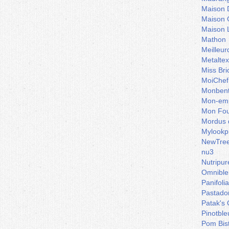
Maison 
Maison 
Maison 
Mathon
Meilleu
Metaltex
Miss Bri
MoiChef
Monben
Mon-emb
Mon Fou
Mordus 
Mylookp
NewTre
nu3
Nutripur
Omnible
Panifoli
Pastado
Patak's 
Pinotble
Pom Bis