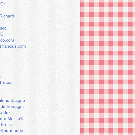
’Or
 Richard
esco
iO’
éco.com
francais.com
i
Trotter
iterie Basque
 du fromager
e Box
ière Melitta®
 Bret's
 Gourmande