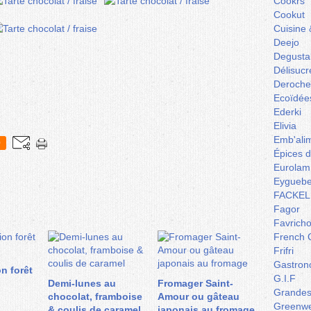
Cookrs
Cookut
Cuisine 
Deejo
Degusta
Délisucr
Deroche
Ecoïdée
Ederki
Elivia
Emb'ali
0
Épices 
Eurolam
Eyguebe
FACKEL
Fagor
Favrich
French 
Frifri
Gastron
n forêt
G.I.F
Demi-lunes au
Fromager Saint-
Grandes 
chocolat, framboise
Amour ou gâteau
Greenw
& coulis de caramel
japonais au fromage