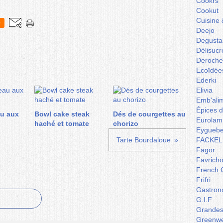
Cookrs
Cookut
Cuisine 
0
Deejo
Degusta
Délisucr
Deroche
Ecoïdée
Ederki
Elivia
Emb'ali
Épices 
au aux
Bowl cake steak
Dés de courgettes au
Eurolam
haché et tomate
chorizo
Eyguebe
Tarte Bourdaloue
FACKEL
Fagor
Favrich
French 
Frifri
Gastron
G.I.F
Grandes 
Greenw