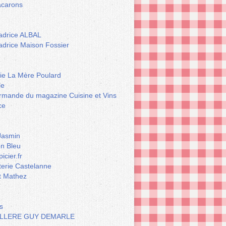
carons
drice ALBAL
drice Maison Fossier
rie La Mère Poulard
le
rmande du magazine Cuisine et Vins
ce
Jasmin
n Bleu
icier.fr
terie Castelanne
t Mathez
s
LLERE GUY DEMARLE