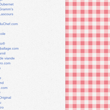
Dubernet
Gramm's
Lascours
rduChef.com
cole
to®
allage.com
rnil
de viande
ro.com
e
e
nd
a.com
r
Original
u
tro