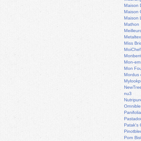
Maison 
Maison 
Maison 
Mathon
Meilleu
Metaltex
Miss Bri
MoiChef
Monben
Mon-emb
Mon Fou
Mordus 
Mylookp
NewTre
nu3
Nutripur
Omnible
Panifoli
Pastado
Patak's 
Pinotble
Pom Bis