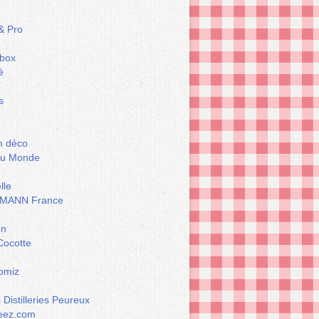
& Pro
box
é
s
m déco
du Monde
lle
MANN France
on
Cocotte
omiz
Distilleries Peureux
eez.com