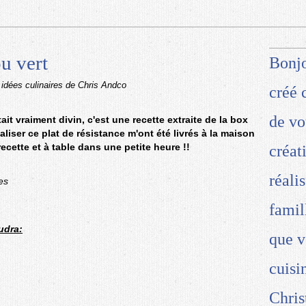
u vert
Bonjo
 idées culinaires de Chris Andco
créé 
de vo
it vraiment divin, c'est une recette extraite de la box
aliser ce plat de résistance m'ont été livrés à la maison
 recette et à table dans une petite heure !!
créat
réali
es
famil
udra:
que v
cuisi
Chris