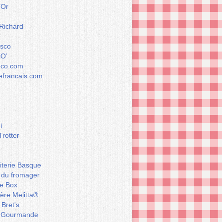
’Or
 Richard
esco
iO’
éco.com
francais.com
i
Trotter
iterie Basque
 du fromager
e Box
ière Melitta®
 Bret's
 Gourmande