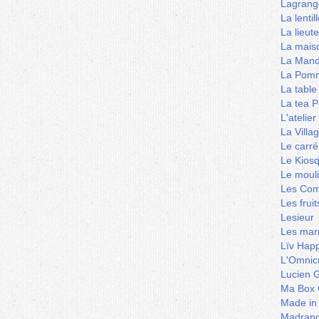
Lagrang
La lentil
La lieut
La mais
La Mand
La Pomm
La table
La tea P
L'ateli
La Villa
Le carré
Le Kios
Le mouli
Les Co
Les frui
Lesieur
Les marm
Lïv Hap
L'Omnicu
Lucien G
Ma Box 
Made in
Madran