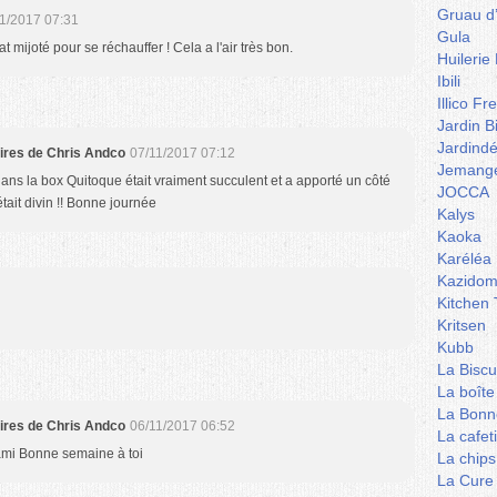
Gruau d
1/2017 07:31
Gula
at mijoté pour se réchauffer ! Cela a l'air très bon.
Huilerie
Ibili
Illico Fr
Jardin B
Jardind
aires de Chris Andco
07/11/2017 07:12
Jemange
ans la box Quitoque était vraiment succulent et a apporté un côté
JOCCA
était divin !! Bonne journée
Kalys
Kaoka
Karéléa
Kazidom
Kitchen 
Kritsen
Kubb
La Biscu
La boîte
La Bonn
aires de Chris Andco
06/11/2017 06:52
La cafet
ami Bonne semaine à toi
La chips
La Cure