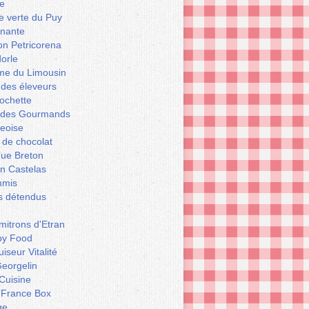
e
le verte du Puy
enante
on Petricorena
orle
e du Limousin
 des éleveurs
ochette
er des Gourmands
geoise
 de chocolat
que Breton
n Castelas
mmis
ts détendus
itrons d'Etran
py Food
iseur Vitalité
eorgelin
Cuisine
 France Box
ge