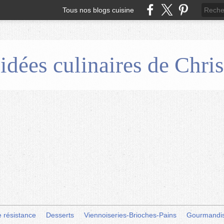
Tous nos blogs cuisine
 idées culinaires de Chr
e résistance
Desserts
Viennoiseries-Brioches-Pains
Gourmandi