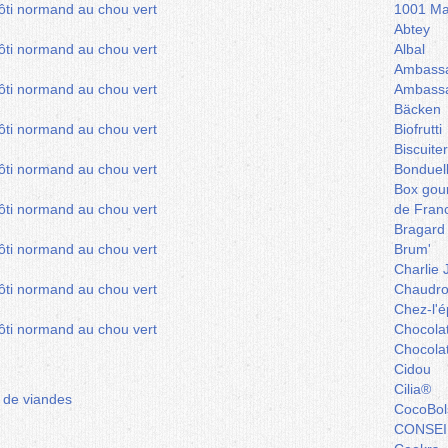
1001 Ma
Abtey
Albal
Ambassa
Ambassa
Bäcken
Biofrutti
Biscuite
Bonduel
Box gou
de Fran
Bragard
Brum'
Charlie 
Chaudro
Chez-l'ép
Chocola
Chocola
Cidou
Cilia®
e de viandes
CocoBol
CONSEI