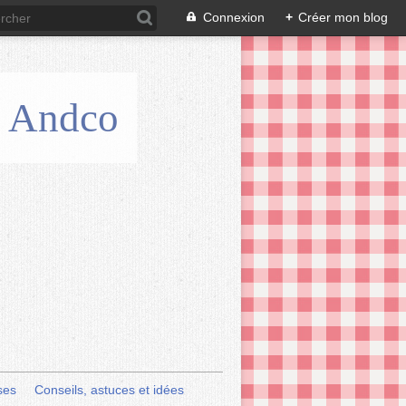
Connexion
+
Créer mon blog
is Andco
ses
Conseils, astuces et idées