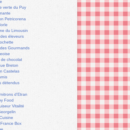
e
le verte du Puy
enante
on Petricorena
orle
e du Limousin
 des éleveurs
ochette
er des Gourmands
geoise
 de chocolat
que Breton
n Castelas
mmis
ts détendus
itrons d'Etran
py Food
iseur Vitalité
eorgelin
Cuisine
 France Box
ge