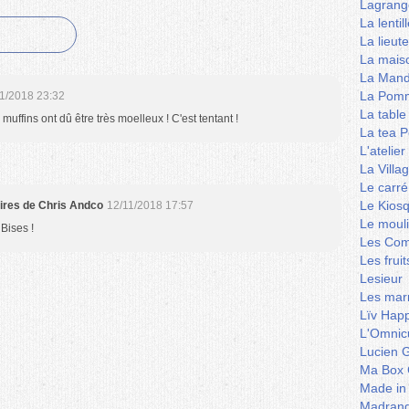
Lagrang
La lentil
La lieut
La mais
La Mand
La Pomm
1/2018 23:32
La table
ffins ont dû être très moelleux ! C'est tentant !
La tea P
L'ateli
La Villa
Le carré
Le Kios
aires de Chris Andco
12/11/2018 17:57
Le mouli
 Bises !
Les Co
Les frui
Lesieur
Les marm
Lïv Hap
L'Omnicu
Lucien G
Ma Box 
Made in
Madran