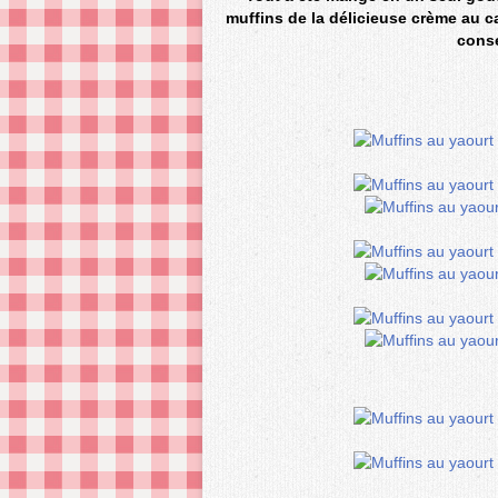
muffins de la délicieuse crème au 
conse