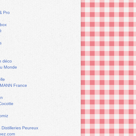
& Pro
box
é
s
m déco
du Monde
lle
MANN France
on
Cocotte
omiz
Distilleries Peureux
eez.com