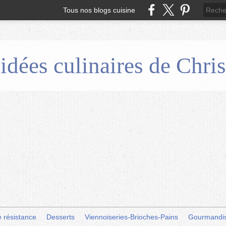
Tous nos blogs cuisine
 idées culinaires de Chr
e résistance
Desserts
Viennoiseries-Brioches-Pains
Gourmandi