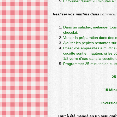
Enfourner durant 20 minutes à 1
Réaliser vos muffins dans
l'omnicui
Dans un saladier, mélanger tous 
chocolat.
Verser la préparation dans des e
Ajouter les pépites restantes sur
Poser vos empreintes à muffins
cocotte sont en hauteur, si les 
1/2 verre d'eau dans la cocotte e
Programmer 25 minutes de cuis
25
15 Minu
Inversio
Tout à été mangé en un seul goût