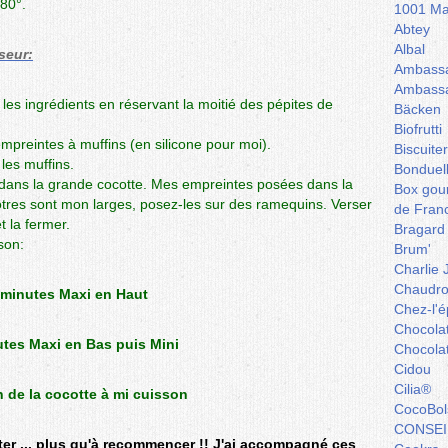
80°.
1001 Ma
Abtey
Albal
seur:
Ambassa
Ambassa
les ingrédients en réservant la moitié des pépites de
Bäcken
Biofrutti
mpreintes à muffins (en silicone pour moi).
Biscuite
 les muffins.
Bonduel
 dans la grande cocotte. Mes empreintes posées dans la
Box gou
vôtres sont mon larges, posez-les sur des ramequins. Verser
de Fran
t la fermer.
Bragard
son:
Brum'
Charlie 
Chaudro
 minutes Maxi en Haut
Chez-l'ép
Chocola
tes Maxi en Bas puis Mini
Chocola
Cidou
Cilia®
n de la cocotte à mi cuisson
CocoBol
CONSEI
er ... plus qu'à recommencer !! J'ai accompagné ces