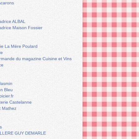
carons
drice ALBAL
drice Maison Fossier
rie La Mère Poulard
le
rmande du magazine Cuisine et Vins
ce
Jasmin
n Bleu
icier.fr
terie Castelanne
t Mathez
s
LLERE GUY DEMARLE