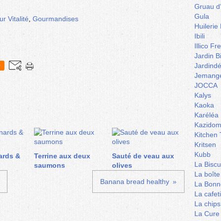
Gruau d
Gula
r Vitalité
,
Gourmandises
Huilerie
Ibili
Illico Fr
Jardin B
Jardind
0
Jemange
JOCCA
Kalys
Kaoka
Karéléa
Kazidom
Kitchen 
Kritsen
Kubb
ards &
Terrine aux deux
Sauté de veau aux
La Biscu
saumons
olives
La boîte
Banana bread healthy
La Bonn
La cafet
La chips
La Cure