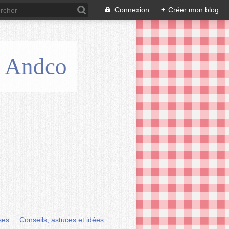
Connexion
+
Créer mon blog
is Andco
ses
Conseils, astuces et idées