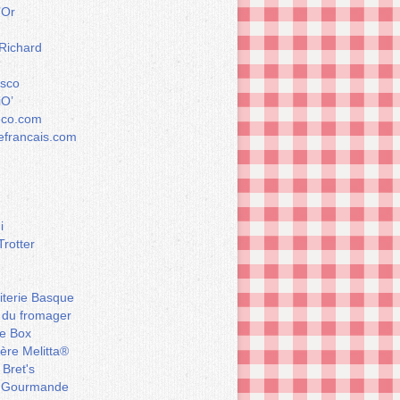
’Or
 Richard
esco
iO’
éco.com
francais.com
i
Trotter
iterie Basque
 du fromager
e Box
ière Melitta®
 Bret's
 Gourmande