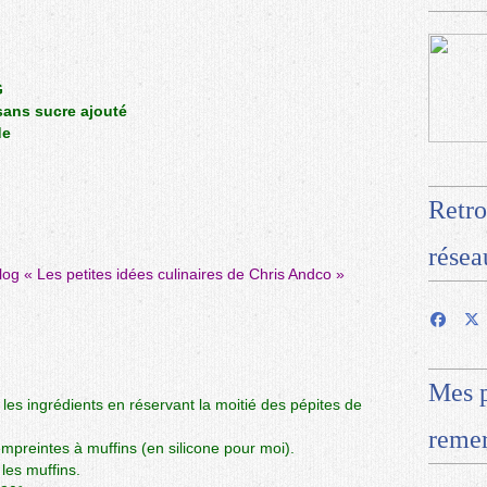
G
ans sucre ajouté
de
Retro
résea
blog «
Les petites idées culinaires de Chris Andco
»
Mes p
les ingrédients en réservant la moitié des pépites de
remer
mpreintes à muffins (en silicone pour moi).
 les muffins.