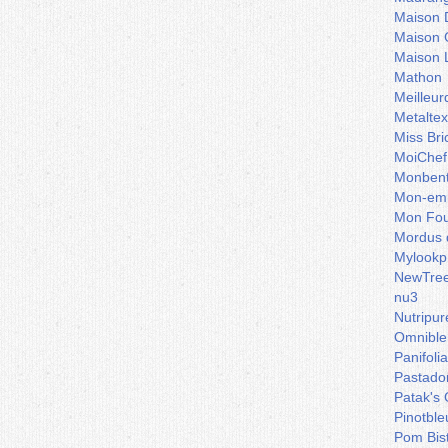
Maison 
Maison 
Maison 
Mathon
Meilleu
Metaltex
Miss Bri
MoiChef
Monben
Mon-emb
Mon Fou
Mordus 
Mylookp
NewTre
nu3
Nutripur
Omnible
Panifoli
Pastado
Patak's 
Pinotble
Pom Bis