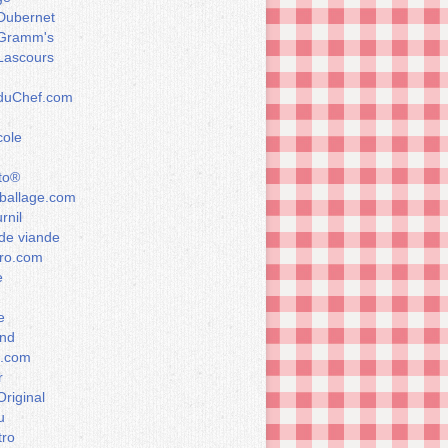
Dubernet
Gramm's
Lascours
rduChef.com
cole
to®
allage.com
rnil
de viande
ro.com
e
e
nd
a.com
r
Original
u
tro