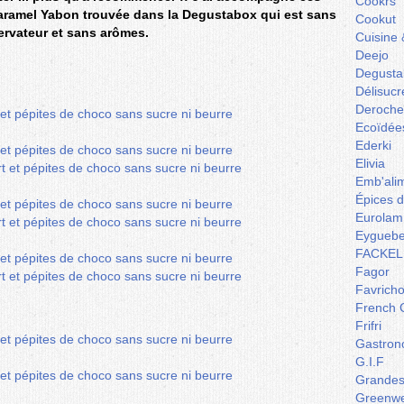
Cookrs
caramel Yabon trouvée dans la Degustabox qui est sans
Cookut
rvateur et sans arômes.
Cuisine 
Deejo
Degusta
Délisucr
Deroche
Ecoïdée
Ederki
Elivia
Emb'ali
Épices 
Eurolam
Eyguebe
FACKEL
Fagor
Favrich
French 
Frifri
Gastron
G.I.F
Grandes 
Greenw