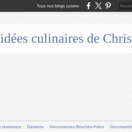
Tous nos blogs cuisine
 idées culinaires de Chr
e résistance
Desserts
Viennoiseries-Brioches-Pains
Gourmandi