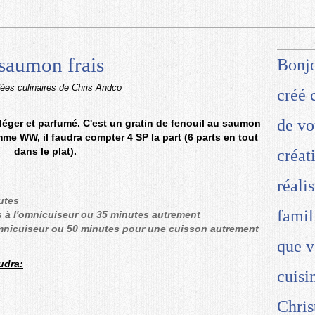
 saumon frais
Bonjo
dées culinaires de Chris Andco
créé 
de vo
in léger et parfumé. C'est un gratin de fenouil au saumon
mme WW, il faudra compter 4 SP la part (6 parts en tout
dans le plat).
créat
réali
utes
famil
 à l'omnicuiseur ou 35 minutes autrement
omnicuiseur ou 50 minutes pour une cuisson autrement
que v
udra:
cuisi
Chris