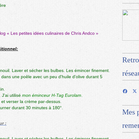
ère
blog «
Les petites idées culinaires de Chris Andco
»
itionnel:
Retro
nouil. Laver et sécher les bulbes. Les émincer finement.
résea
 dans une poêle avec un peu d'huile d'olive durant 5
in.
'ai utilisé
mon éminceur H-Tag Eurolam
.
l et verser la crème par-dessus.
urner durant 30 minutes à 180°.
Mes p
ur :
remer
nouil. Laver et sécher les bulbes. Les émincer finement.