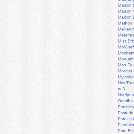
Maison 
Maison 
Maison 
Mathon
Meilleu
Metaltex
Miss Bri
MoiChef
Monben
Mon-emb
Mon Fou
Mordus 
Mylookp
NewTre
nu3
Nutripur
Omnible
Panifoli
Pastado
Patak's 
Pinotble
Pom Bis