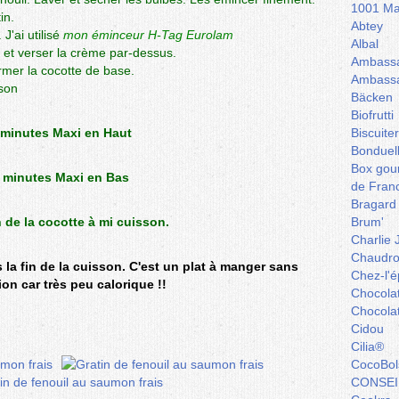
1001 Ma
in.
Abtey
'ai utilisé
mon éminceur H-Tag Eurolam
Albal
l et verser la crème par-dessus.
Ambassa
mer la cocotte de base.
Ambassa
son
Bäcken
Biofrutti
 minutes Maxi en Haut
Biscuite
Bonduel
Box gou
 minutes Maxi en Bas
de Fran
Bragard
 de la cocotte à mi cuisson.
Brum'
Charlie 
Chaudro
 la fin de la cuisson. C'est un plat à manger sans
Chez-l'ép
on car très peu calorique !!
Chocola
Chocola
Cidou
Cilia®
CocoBol
CONSEI