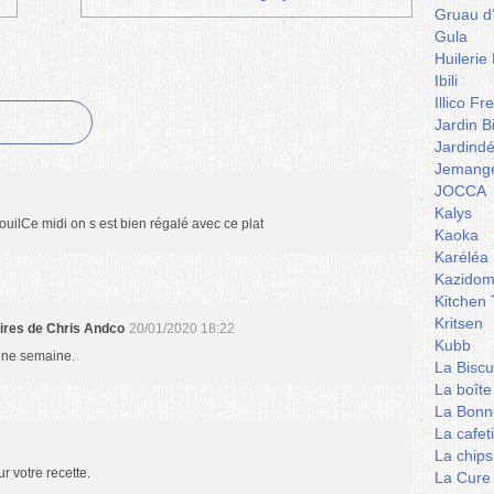
Gruau d
Gula
Huilerie
Ibili
Illico Fr
Jardin B
Jardind
Jemange
JOCCA
Kalys
uilCe midi on s est bien régalé avec ce plat
Kaoka
Karéléa
Kazidom
Kitchen 
Kritsen
aires de Chris Andco
20/01/2020 18:22
Kubb
onne semaine.
La Biscu
La boîte
La Bonn
La cafet
La chips
r votre recette.
La Cure