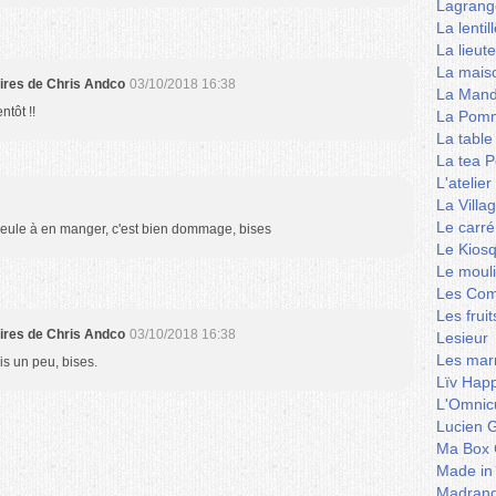
Lagrang
La lentil
La lieut
La mais
aires de Chris Andco
03/10/2018 16:38
La Mand
ntôt !!
La Pomm
La table
La tea P
L'ateli
La Villa
Le carré
a seule à en manger, c'est bien dommage, bises
Le Kios
Le mouli
Les Co
Les frui
aires de Chris Andco
03/10/2018 16:38
Lesieur
Les marm
is un peu, bises.
Lïv Hap
L'Omnicu
Lucien G
Ma Box 
Made in
Madran