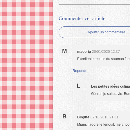
Commenter cet article
Ajouter un commentaire
M
macorig
20/01/2020 12:37
Excellente recette du saumon feno
Répondre
L
Les petites idées culin
Génial, je suis ravie. B
B
Brigitte
02/10/2018 21:31
Miam, j’adore le fenouil, merci pou