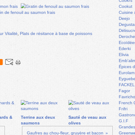
Cookrs
Cookut
Cuisine 
Deejo
Degusta
Délisucr
r Vitalité
,
Plats de résitance à base de poissons
Deroche
Ecoïdée
Ederki
Elivia
Emb'ali
0
Épices 
Eurolam
Eyguebe
FACKEL
Fagor
Favrich
French 
Frifri
Gastron
ards &
Terrine aux deux
Sauté de veau aux
G.I.F
saumons
olives
Grandes 
Gaufres au chou-fleur, gruyère et bacon
Greenw