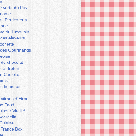
e
le verte du Puy
enante
on Petricorena
orle
e du Limousin
 des éleveurs
ochette
er des Gourmands
geoise
 de chocolat
que Breton
n Castelas
mmis
ts détendus
itrons d'Etran
py Food
iseur Vitalité
eorgelin
Cuisine
 France Box
ge