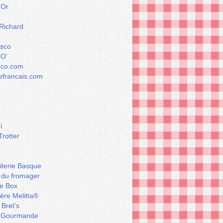
’Or
 Richard
esco
iO’
éco.com
francais.com
i
Trotter
iterie Basque
 du fromager
e Box
ière Melitta®
 Bret's
 Gourmande