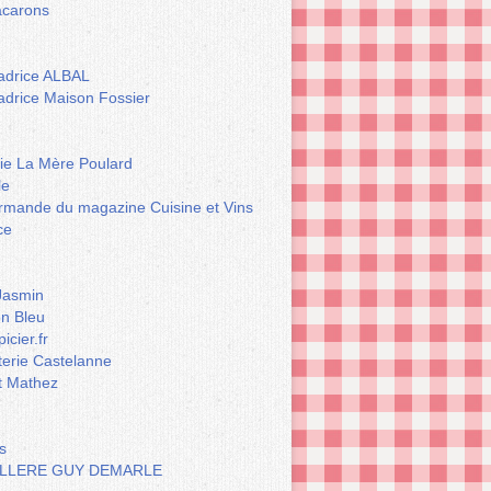
carons
drice ALBAL
drice Maison Fossier
rie La Mère Poulard
le
rmande du magazine Cuisine et Vins
ce
Jasmin
n Bleu
icier.fr
terie Castelanne
t Mathez
s
LLERE GUY DEMARLE