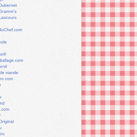
Dubernet
Gramm's
Lascours
rduChef.com
cole
to®
allage.com
rnil
de viande
ro.com
e
e
nd
a.com
r
Original
u
tro