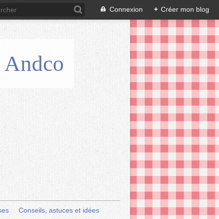
Connexion
+
Créer mon blog
is Andco
ses
Conseils, astuces et idées