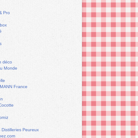
& Pro
box
é
s
m déco
du Monde
lle
MANN France
on
Cocotte
omiz
Distilleries Peureux
eez.com