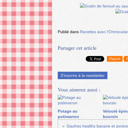
Publié dans
Recettes avec l'Omnicuiseu
Partager cet article
Repost
S'inscrire à la newsletter
Vous aimerez aussi :
Potage au
Velouté épin
potimarron
boursin
Gaufres healthy banane et avoine