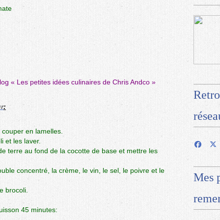
mate
blog «
Les petites idées culinaires de Chris Andco
»
Retro
r
:
résea
 couper en lamelles.
 et les laver.
 terre au fond de la cocotte de base et mettre les
ble concentré, la crème, le vin, le sel, le poivre et le
Mes p
e brocoli.
remer
cuisson 45 minutes: