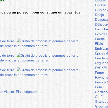
80°.
Cookrs
Cookut
Cuisine 
nde ou un poisson pour constituer un repas léger.
Deejo
Degusta
Délisucr
Deroche
Ecoïdée
Ederki
Elivia
Emb'ali
Épices 
Eurolam
Eyguebe
FACKEL
Fagor
Favrich
French 
Frifri
r Vitalité
,
Plats végétariens
Gastron
G.I.F
Grandes 
Greenw