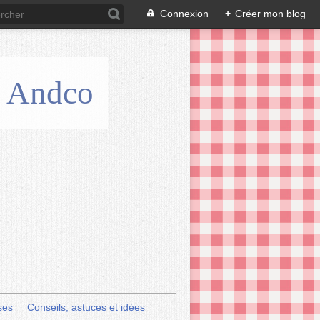
Connexion
+
Créer mon blog
is Andco
ses
Conseils, astuces et idées