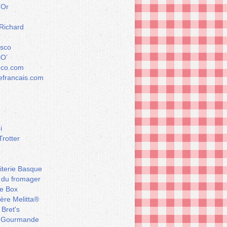
’Or
 Richard
esco
iO’
éco.com
francais.com
i
Trotter
iterie Basque
 du fromager
e Box
ière Melitta®
 Bret's
 Gourmande