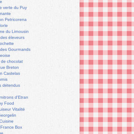
e
le verte du Puy
enante
on Petricorena
orle
e du Limousin
 des éleveurs
ochette
er des Gourmands
geoise
 de chocolat
que Breton
n Castelas
mmis
ts détendus
itrons d'Etran
py Food
iseur Vitalité
eorgelin
Cuisine
 France Box
ge