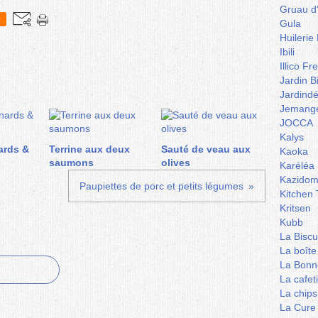
Gruau d
0
Gula
Huilerie
Ibili
Illico Fr
Jardin B
Jardind
Jemange
JOCCA
Kalys
ards &
Terrine aux deux
Sauté de veau aux
Kaoka
saumons
olives
Karéléa
Kazidom
Paupiettes de porc et petits légumes
Kitchen 
Kritsen
Kubb
La Biscu
La boîte
La Bonn
La cafet
La chips
La Cure