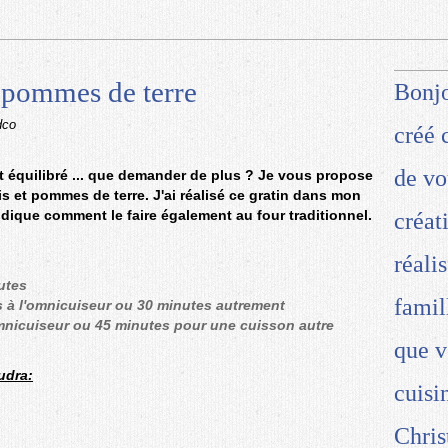
t pommes de terre
Bonjo
dco
créé 
de vo
t équilibré ... que demander de plus ? Je vous propose
is et pommes de terre. J'ai réalisé ce gratin dans mon
dique comment le faire également au four traditionnel.
créat
réali
utes
famil
 à l'omnicuiseur ou 30 minutes autrement
omnicuiseur ou 45 minutes pour une cuisson autre
que v
udra:
cuisi
Chris