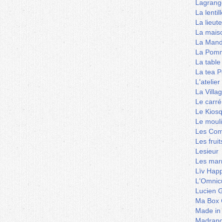
Lagrang
La lentil
La lieut
La mais
La Mand
La Pomm
La table
La tea P
L'ateli
La Villa
Le carré
Le Kios
Le mouli
Les Co
Les frui
Lesieur
Les marm
Lïv Hap
L'Omnicu
Lucien G
Ma Box 
Made in
Madran