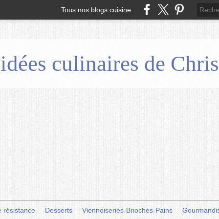
Tous nos blogs cuisine
 idées culinaires de Chr
e résistance
Desserts
Viennoiseries-Brioches-Pains
Gourmandi