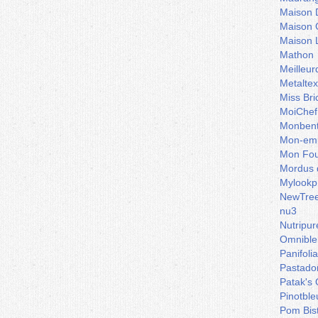
Maison 
Maison 
Maison 
Mathon
Meilleu
Metaltex
Miss Bri
MoiChef
Monben
Mon-emb
Mon Fou
Mordus 
Mylookp
NewTre
nu3
Nutripur
Omnible
Panifoli
Pastado
Patak's 
Pinotble
Pom Bis