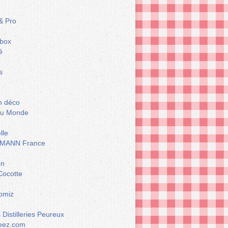
& Pro
box
é
s
m déco
du Monde
lle
MANN France
on
Cocotte
omiz
Distilleries Peureux
eez.com