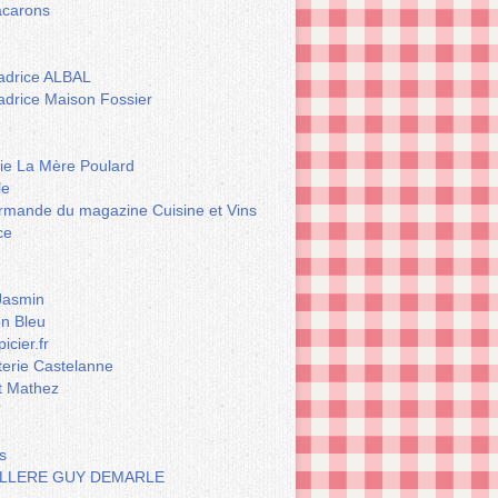
carons
drice ALBAL
drice Maison Fossier
rie La Mère Poulard
le
rmande du magazine Cuisine et Vins
ce
Jasmin
n Bleu
icier.fr
terie Castelanne
t Mathez
s
LLERE GUY DEMARLE