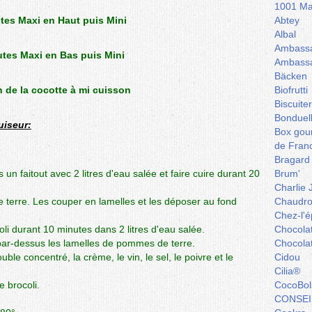
1001 Ma
tes Maxi en Haut puis Mini
Abtey
Albal
Ambassa
tes Maxi en Bas puis Mini
Ambassa
Bäcken
n de la cocotte à mi cuisson
Biofrutti
Biscuite
Bonduel
uiseur:
Box gou
de Fran
Bragard
n faitout avec 2 litres d'eau salée et faire cuire durant 20
Brum'
Charlie 
 terre. Les couper en lamelles et les déposer au fond
Chaudro
Chez-l'ép
oli durant 10 minutes dans 2 litres d'eau salée.
Chocola
 par-dessus les lamelles de pommes de terre.
Chocola
ble concentré, la crème, le vin, le sel, le poivre et le
Cidou
Cilia®
e brocoli.
CocoBol
CONSEI