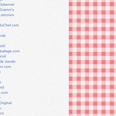
Dubernet
Gramm's
Lascours
rduChef.com
cole
to®
allage.com
rnil
de viande
ro.com
e
e
nd
a.com
r
Original
u
tro