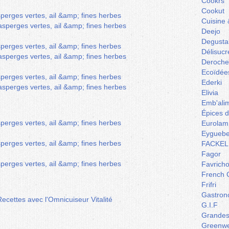
Cookrs
Cookut
Cuisine 
Deejo
Degusta
Délisucr
Deroche
Ecoïdée
Ederki
Elivia
Emb'ali
Épices 
Eurolam
Eyguebe
FACKEL
Fagor
Favrich
French 
Frifri
Gastron
Recettes avec l'Omnicuiseur Vitalité
G.I.F
Grandes 
Greenw