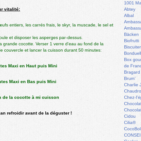
1001 Ma
 vitalité:
Abtey
Albal
Ambassa
fs entiers, les carrés frais, le skyr, la muscade, le sel et
Ambassa
Bäcken
oule et disposer les asperges par-dessus.
Biofrutti
a grande cocotte. Verser 1 verre d'eau au fond de la
Biscuite
le couvercle et lancer la cuisson durant 50 minutes:
Bonduel
Box gou
tes Maxi en Haut puis Mini
de Fran
Bragard
Brum'
tes Maxi en Bas puis Mini
Charlie 
Chaudro
n de la cocotte à mi cuisson
Chez-l'ép
Chocola
Chocola
lan refroidir avant de la déguster !
Cidou
Cilia®
CocoBol
CONSEI