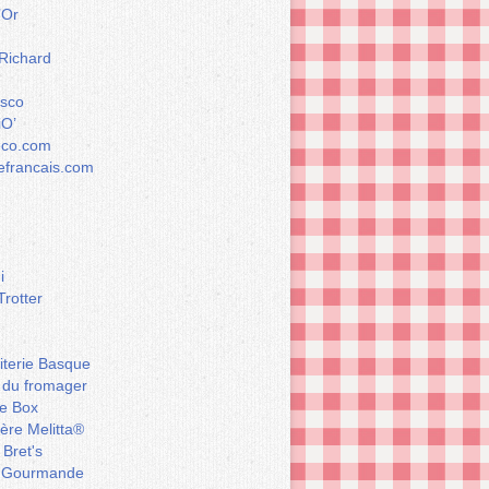
’Or
 Richard
esco
iO’
éco.com
francais.com
i
Trotter
iterie Basque
 du fromager
e Box
ière Melitta®
 Bret's
 Gourmande