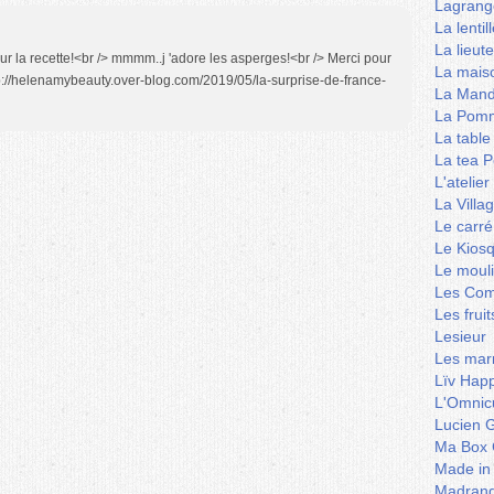
Lagrang
La lentil
La lieut
r la recette!<br /> mmmm..j 'adore les asperges!<br /> Merci pour
La mais
tp://helenamybeauty.over-blog.com/2019/05/la-surprise-de-france-
La Mand
La Pomm
La table
La tea P
L'ateli
La Villa
Le carré
Le Kios
Le mouli
Les Co
Les frui
Lesieur
Les marm
Lïv Hap
L'Omnicu
Lucien G
Ma Box 
Made in
Madran