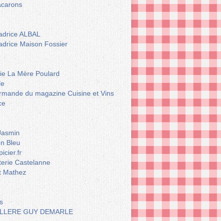
carons
drice ALBAL
drice Maison Fossier
rie La Mère Poulard
le
rmande du magazine Cuisine et Vins
ce
Jasmin
n Bleu
icier.fr
terie Castelanne
t Mathez
s
LLERE GUY DEMARLE