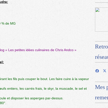
udra:
s 0 % de MG
Retro
blog «
Les petites idées culinaires de Chris Andco
»
résea
el:
ant les fils puis couper le bout. Les faire cuire à la vapeur
Mes p
fs entiers, les carrés frais, le skyr, la muscade, le sel et
remer
oule et disposer les asperges par-dessus.
80°.