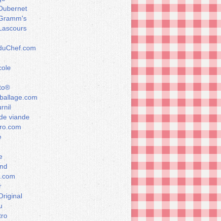
Dubernet
Gramm's
Lascours
rduChef.com
cole
to®
allage.com
rnil
de viande
ro.com
e
e
nd
a.com
r
Original
u
tro