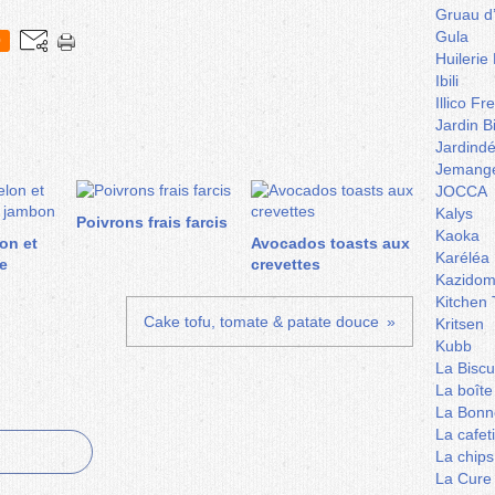
Gruau d
Gula
0
Huilerie
Ibili
Illico Fr
Jardin B
Jardind
Jemange
JOCCA
Kalys
Poivrons frais farcis
Kaoka
on et
Avocados toasts aux
Karéléa
e
crevettes
Kazidom
Kitchen 
Cake tofu, tomate & patate douce
Kritsen
Kubb
La Biscu
La boîte
La Bonn
La cafet
La chips
La Cure