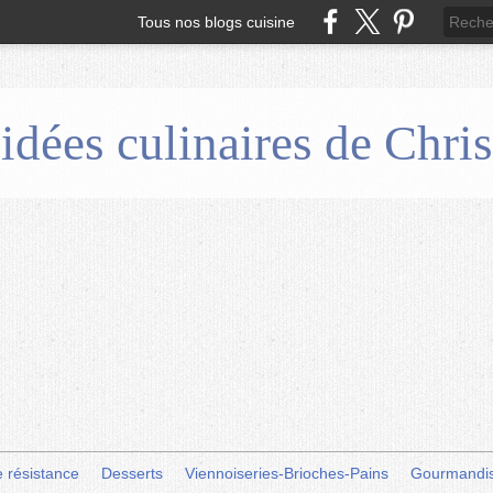
Tous nos blogs cuisine
 idées culinaires de Chr
e résistance
Desserts
Viennoiseries-Brioches-Pains
Gourmandi