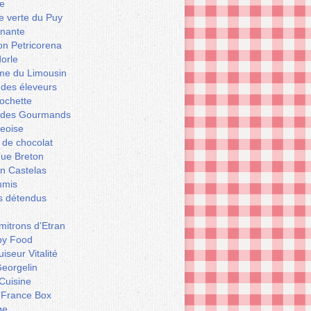
e
le verte du Puy
enante
on Petricorena
orle
e du Limousin
 des éleveurs
ochette
er des Gourmands
geoise
 de chocolat
que Breton
n Castelas
mmis
ts détendus
itrons d'Etran
py Food
iseur Vitalité
eorgelin
Cuisine
 France Box
ge