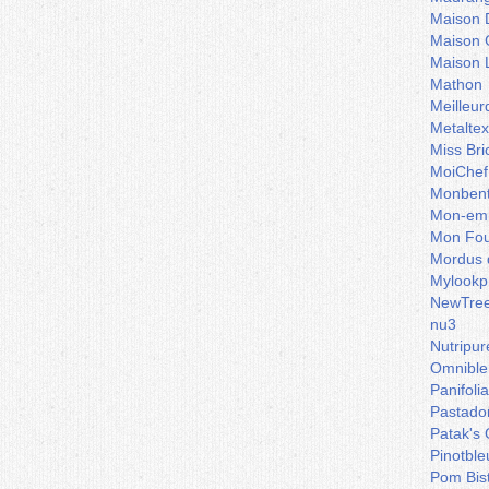
Maison 
Maison 
Maison 
Mathon
Meilleu
Metaltex
Miss Bri
MoiChef
Monben
Mon-emb
Mon Fou
Mordus 
Mylookp
NewTre
nu3
Nutripur
Omnible
Panifoli
Pastado
Patak's 
Pinotble
Pom Bis