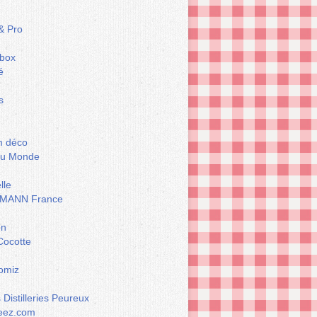
& Pro
box
é
s
m déco
du Monde
lle
MANN France
on
Cocotte
omiz
Distilleries Peureux
eez.com