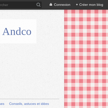
Connexion
+
Créer mon blog
is Andco
ses
Conseils, astuces et idées