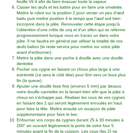
feuille Vit 4 afin de faire évacuer toute la vapeur.
Casser les œufs et les battre pour en faire une omelette.
Mettre le robot sur la position 2 pour verser un peu d’œuf
battu puis mettre position 4 le temps que l’œuf soit bien
incorporé dans la pâte. Renouveler cette étape jusqu'à
l'obtention d'une crête de coq et d'un sillon qui se referme
progressivement lorsque vous en tracez un dans votre
pâte. Il ne faudra en général par utiliser la totalité de vos
œufs battus (le reste servira pour mettre sur votre pâte
avant d'enfourner).
Mettre la pâte dans une poche à douille avec une douille
dentelée.
Pocher vos cygne en faisant un choux plus large à une
extrémité (ce sera le côté tête) pour finir vers un bout plus
fin (la queue).
Ajouter une douille lisse fine (environ 5 mm) par dessus
votre douille cannelée en la tenant bien afin que la pâte à
choux en s'échappe pas. Réaliser les cous de vos cygnes
en faisant des 2 qui seront légèrement enroulés en haut
pour faire la tête. Mettre ensuite un soupçon de pâte
supplementaire pour faire le bec.
Enfourner vos corps de cygnes durant 25 à 30 minutes à
200° en ouvrant légèrement la porte de votre four 5
minutes avant la fin de la cuisson. Les cous (les 2) ne