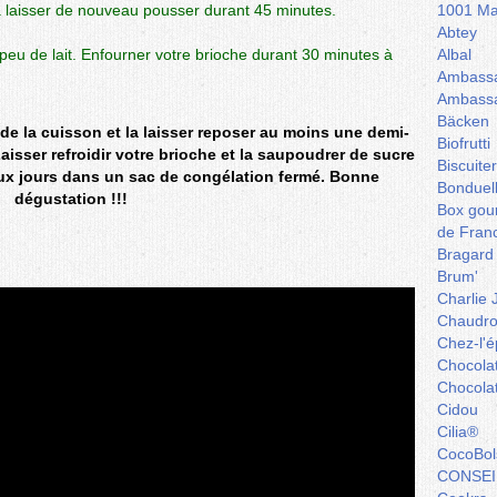
la laisser de nouveau pousser durant 45 minutes.
1001 Ma
Abtey
peu de lait. Enfourner votre brioche durant 30 minutes à
Albal
Ambassa
Ambassa
Bäcken
n de la cuisson et la laisser reposer au moins une demi-
Biofrutti
Laisser refroidir votre brioche et la saupoudrer de sucre
Biscuite
ux jours dans un sac de congélation fermé. Bonne
Bonduel
dégustation !!!
Box gou
de Fran
Bragard
Brum'
Charlie 
Chaudro
Chez-l'ép
Chocola
Chocola
Cidou
Cilia®
CocoBol
CONSEI