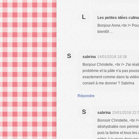
L
Les petites idées culin
Bonjour Anne,<br /> Pour 
bientôt ...
S
sabrina
14/01/2018 18:38
Bonjour Christelle, <br /> J'ai réal
problème et la pâte n'a pas poussé
exactement comme dans ta vidéo j'
conseil à me donner ? Sabrina
Répondre
S
sabrina
15/01/2018 22:
Bonsoir Christelle, <br /
déshydratée non périmée 
puis la farine et tous les
pétris à la main donc peut