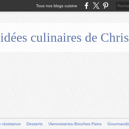
Tous nos blogs cuisine
 idées culinaires de Chr
e résistance
Desserts
Viennoiseries-Brioches-Pains
Gourmandi