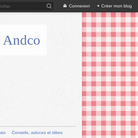
Connexion
+
Créer mon blog
is Andco
ses
Conseils, astuces et idées