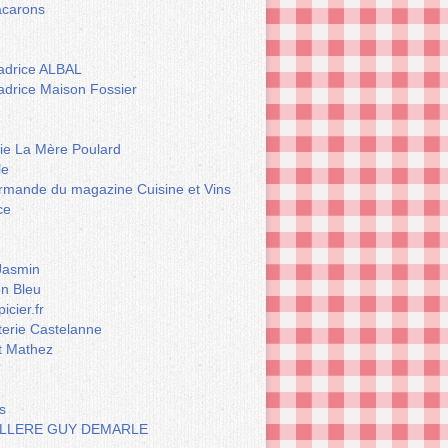
carons
drice ALBAL
drice Maison Fossier
rie La Mère Poulard
le
rmande du magazine Cuisine et Vins
ce
Jasmin
n Bleu
icier.fr
terie Castelanne
t Mathez
s
LLERE GUY DEMARLE