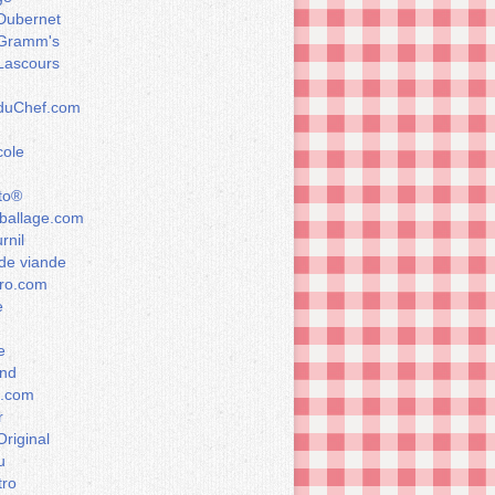
Dubernet
Gramm's
Lascours
rduChef.com
cole
to®
allage.com
rnil
de viande
ro.com
e
e
nd
a.com
r
Original
u
tro