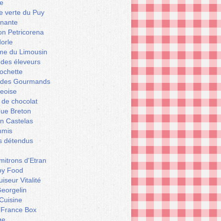
e
le verte du Puy
enante
on Petricorena
orle
e du Limousin
 des éleveurs
ochette
er des Gourmands
geoise
 de chocolat
que Breton
n Castelas
mmis
ts détendus
itrons d'Etran
py Food
iseur Vitalité
eorgelin
Cuisine
 France Box
ge