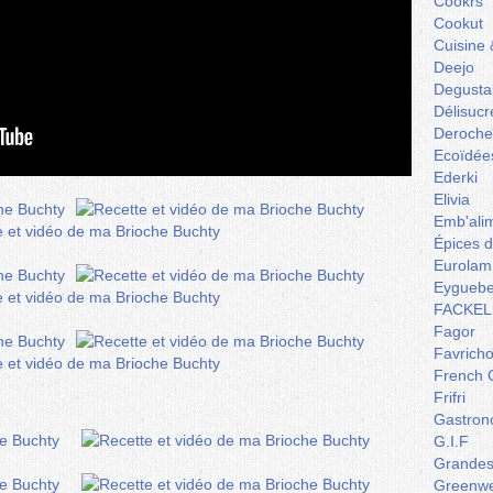
Cookrs
Cookut
Cuisine 
Deejo
Degusta
Délisucr
Deroche
Ecoïdée
Ederki
Elivia
Emb'ali
Épices 
Eurolam
Eyguebe
FACKEL
Fagor
Favrich
French 
Frifri
Gastron
G.I.F
Grandes 
Greenw