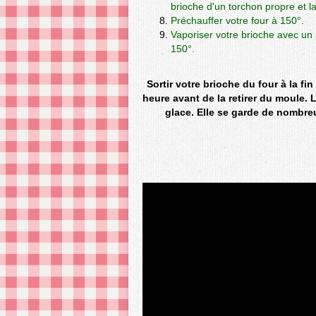
brioche d'un torchon propre et 
Préchauffer votre four à 150°.
Vaporiser votre brioche avec un 
150°.
Sortir votre brioche du four à la fi
heure avant de la retirer du moule. 
glace. Elle se garde de nombre