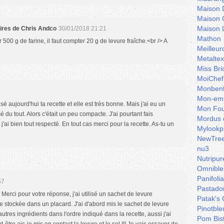
Maison 
Maison 
Maison 
aires de Chris Andco
30/01/2018 21:21
Mathon
500 g de farine, il faut compter 20 g de levure fraîche.<br /> A
Meilleu
Metaltex
Miss Bri
MoiChef
Monben
Mon-emb
isé aujourd'hui ta recette et elle est très bonne. Mais j'ai eu un
Mon Fou
 du tout. Alors c'était un peu compacte. J'ai pourtant fais
Mordus 
ai bien tout respecté. En tout cas merci pour la recette. As-tu un
Mylookp
NewTre
nu3
Nutripur
Omnible
Panifoli
57
Pastado
> Merci pour votre réponse, j'ai utilisé un sachet de levure
Patak's 
stockée dans un placard. J'ai d'abord mis le sachet de levure
Pinotble
 autres ingrédients dans l'ordre indiqué dans la recette, aussi j'ai
Pom Bis
-être ais-je mis en contact la levure et le sel !!! Je vais essayer de