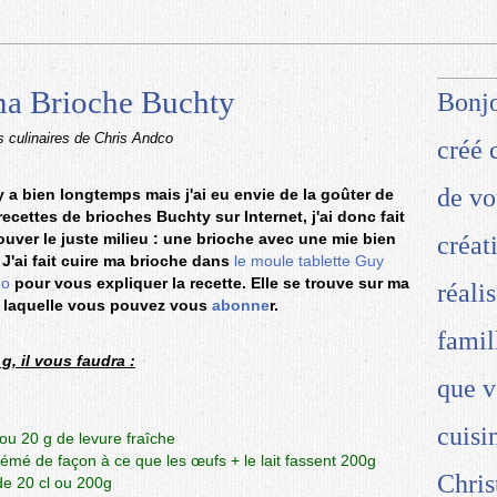
 ma Brioche Buchty
Bonjo
s culinaires de Chris Andco
créé 
de vo
l y a bien longtemps mais j'ai eu envie de la goûter de
ettes de brioches Buchty sur Internet, j'ai donc fait
rouver le juste milieu : une brioche avec une mie bien
créat
 J'ai fait cuire ma brioche dans
le moule tablette Guy
éo
pour vous expliquer la recette.
Elle se trouve sur ma
réali
 laquelle vous pouvez vous
abonne
r.
famil
g, il vous faudra :
que v
cuisi
ou 20 g de levure fraîche
crémé de façon à ce que les œufs + le lait fassent 200g
Chris
de 20 cl ou 200g