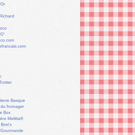
’Or
 Richard
esco
iO’
éco.com
francais.com
i
Trotter
iterie Basque
 du fromager
e Box
ière Melitta®
 Bret's
 Gourmande