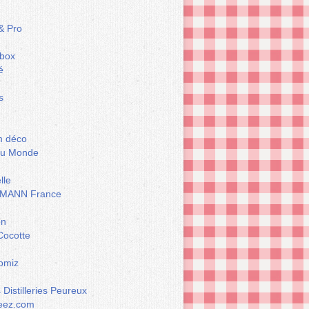
& Pro
box
é
s
m déco
du Monde
lle
MANN France
on
Cocotte
omiz
Distilleries Peureux
eez.com