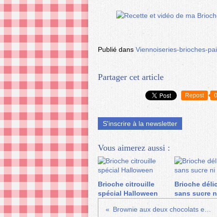
Publié dans
Viennoiseries-brioches-pa
Partager cet article
Repost
S'inscrire à la newsletter
Vous aimerez aussi :
Brioche citrouille
Brioche déli
spécial Halloween
sans sucre n
Brownie aux deux chocolats et M&M’s