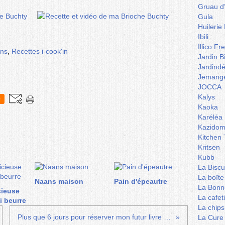
Gruau d
Gula
Huilerie
Ibili
Illico Fr
ins
,
Recettes i-cook'in
Jardin B
Jardind
Jemange
JOCCA
Kalys
0
Kaoka
Karéléa
Kazidom
Kitchen 
Kritsen
Kubb
La Biscu
La boîte
Naans maison
Pain d'épeautre
La Bonn
cieuse
La cafet
i beurre
La chips
Plus que 6 jours pour réserver mon futur livre de recettes
La Cure