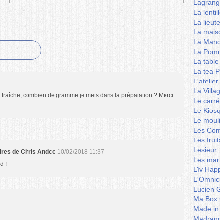
Lagrang
La lentil
La lieut
La mais
La Mand
La Pomm
La table
La tea P
L'ateli
La Villa
re fraîche, combien de gramme je mets dans la préparation ? Merci
Le carré
Le Kios
Le mouli
Les Co
Les frui
Lesieur
aires de Chris Andco
10/02/2018 11:37
Les marm
d !
Lïv Hap
L'Omnicu
Lucien G
Ma Box 
Made in
Madran