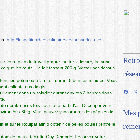
aire
http://lespetitesideesculinairesdechrisandco.over-
Retro
ur votre plan de travail propre mettre la levure, la farine.
'à ce que les œufs + le lait fassent 200 g. Verser par-dessus
résea
 fonction pétrin ou à la main durant 5 bonnes minutes. Vous
ent collante aux doigts.
quillement dans un saladier durant environ 3 heures dans
te.
e nombreuses fois pour faire partir l'air. Découper votre
Mes p
environ 50 / 60 g. Vous pouvez y incorporer des pépites de
in et sur
le Roulpat
afin d'obtenir de belles boules (entre le
remer
s dans
le moule tablette Guy Demarle
. Recouvrir votre