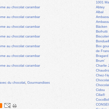
1001 Ma
Abtey
Albal
Ambassa
Ambassa
Bäcken
Biofrutti
Biscuite
Bonduel
Box gou
de Fran
Bragard
Brum'
Charlie 
Chaudro
Chez-l'ép
Chocola
avec du chocolat
,
Gourmandises
Chocola
Cidou
Cilia®
CocoBol
CONSEI
0