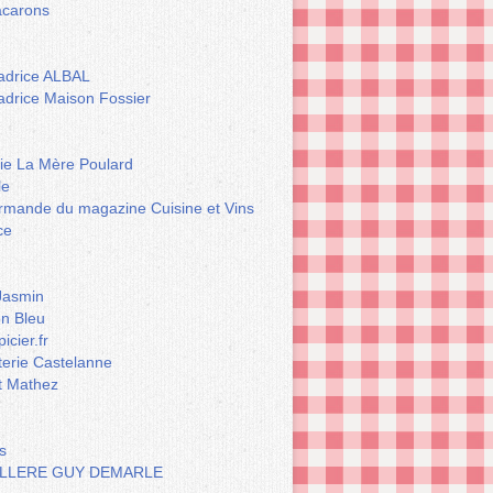
carons
drice ALBAL
drice Maison Fossier
rie La Mère Poulard
le
rmande du magazine Cuisine et Vins
ce
Jasmin
n Bleu
icier.fr
terie Castelanne
t Mathez
s
LLERE GUY DEMARLE