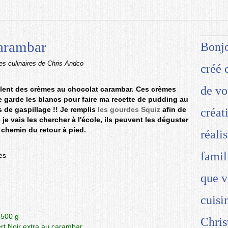
carambar
Bonjo
ées culinaires de Chris Andco
créé 
de vo
olent des crèmes au chocolat carambar. Ces crèmes
 garde les blancs pour faire ma recette de pudding au
as de gaspillage !! Je remplis
les gourdes Squiz
afin de
créat
je vais les chercher à l'école, ils peuvent les déguster
 chemin du retour à pied.
réali
famil
es
que v
cuisi
t 500 g
Chris
rt Noir extra au carambar