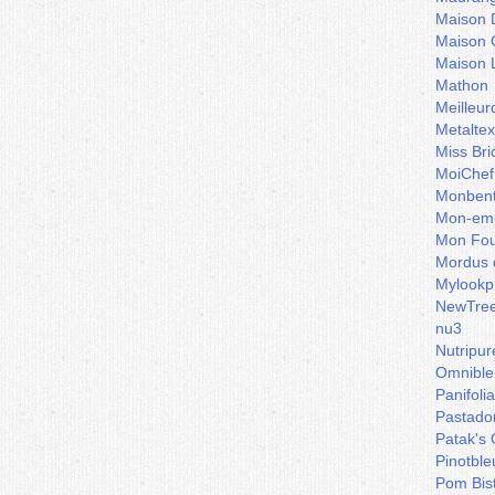
Maison 
Maison 
Maison 
Mathon
Meilleu
Metaltex
Miss Bri
MoiChef
Monben
Mon-emb
Mon Fou
Mordus 
Mylookp
NewTre
nu3
Nutripur
Omnible
Panifoli
Pastado
Patak's 
Pinotble
Pom Bis