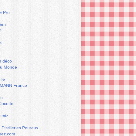
& Pro
box
é
s
m déco
du Monde
lle
MANN France
on
Cocotte
omiz
Distilleries Peureux
eez.com