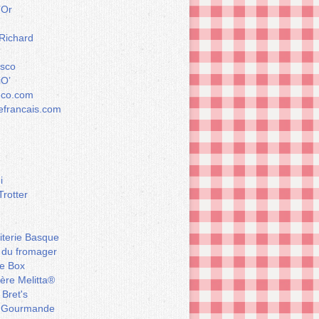
’Or
 Richard
esco
iO’
éco.com
francais.com
i
Trotter
iterie Basque
 du fromager
e Box
ière Melitta®
 Bret's
 Gourmande