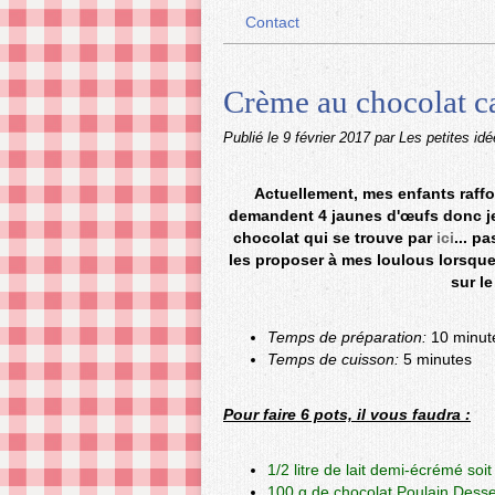
Contact
Crème au chocolat 
Publié le
9 février 2017
par Les petites id
Actuellement, mes enfants raff
demandent 4 jaunes d'œufs donc je
chocolat qui se trouve par
ici
... p
les proposer à mes loulous lorsque 
sur le
Temps de préparation:
10 minut
Temps de cuisson:
5 minutes
Pour faire 6 pots, il vous faudra :
1/2 litre de lait demi-écrémé soi
100 g de chocolat Poulain Desse