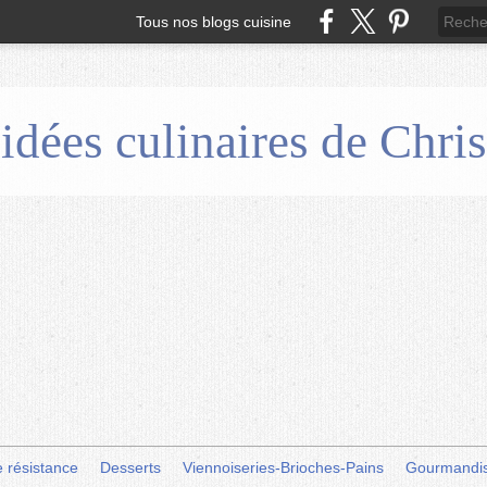
Tous nos blogs cuisine
 idées culinaires de Chr
e résistance
Desserts
Viennoiseries-Brioches-Pains
Gourmandi