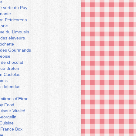
e
le verte du Puy
enante
on Petricorena
orle
e du Limousin
 des éleveurs
ochette
er des Gourmands
geoise
 de chocolat
que Breton
n Castelas
mmis
ts détendus
itrons d'Etran
py Food
iseur Vitalité
eorgelin
Cuisine
 France Box
ge