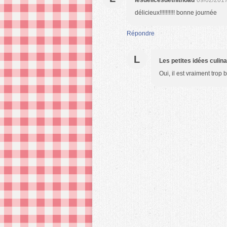
lesdelicesdethithoad
09/02/2017
délicieux!!!!!!!!!! bonne journée
Répondre
L
Les petites idées culin
Oui, il est vraiment trop