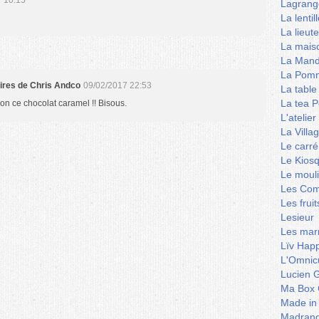
 10:15
Lagrang
La lentil
La lieut
La mais
La Mand
La Pomm
aires de Chris Andco
09/02/2017 22:53
La table
La tea P
 bon ce chocolat caramel !! Bisous.
L'ateli
La Villa
Le carré
Le Kios
Le mouli
Les Co
Les frui
Lesieur
Les marm
Lïv Hap
L'Omnicu
Lucien G
Ma Box 
Made in
Madran