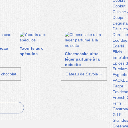
Cookrs
Cookut
Cuisine 
Deejo
Degusta
Délisucr
Deroche
Ecoïdée
Ederki
acao
Yaourts aux
Elivia
spéculos
Cheesecake ultra
Emb'ali
léger parfumé à la
Épices 
noisette
Eurolam
 chocolat
Gâteau de Savoie
Eyguebe
FACKEL
Fagor
Favrich
French 
Frifri
Gastron
G.I.F
Grandes 
Greenw