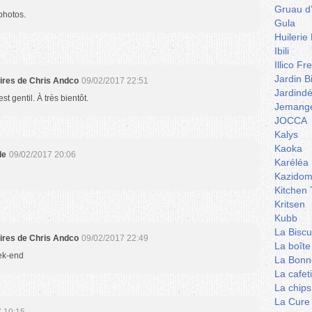
Gruau d
photos.
Gula
Huilerie
Ibili
Illico Fr
Jardin B
aires de Chris Andco
09/02/2017 22:51
Jardind
t gentil. À très bientôt.
Jemange
JOCCA
Kalys
Kaoka
le
09/02/2017 20:06
Karéléa
Kazidom
Kitchen 
Kritsen
Kubb
La Biscu
aires de Chris Andco
09/02/2017 22:49
La boîte
ek-end
La Bonn
La cafet
La chips
La Cure