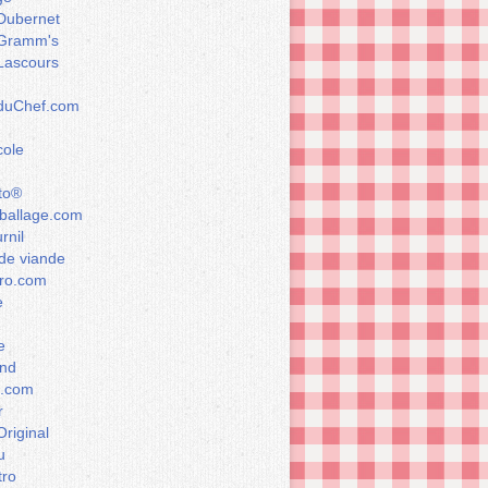
Dubernet
Gramm's
Lascours
rduChef.com
cole
to®
allage.com
rnil
de viande
ro.com
e
e
nd
a.com
r
Original
u
tro