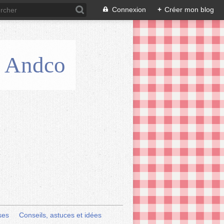
Connexion
+
Créer mon blog
is Andco
ses
Conseils, astuces et idées