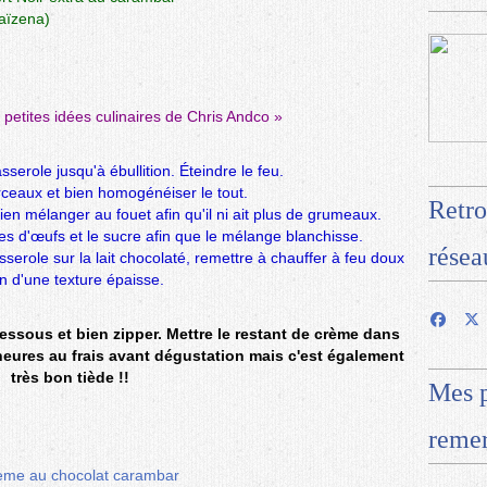
aïzena)
 petites idées culinaires de Chris Andco
»
sserole jusqu'à ébullition. Éteindre le feu.
rceaux et bien homogénéiser le tout.
Retro
ien mélanger au fouet afin qu'il ni ait plus de grumeaux.
nes d'œufs et le sucre afin que le mélange blanchisse.
résea
serole sur la lait chocolaté, remettre à chauffer à feu doux
n d'une texture épaisse.
essous et bien zipper. Mettre le restant de crème dans
eures au frais avant dégustation mais c'est également
très bon tiède !!
Mes p
remer