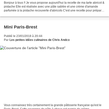
Bonjour à tous !! Je vous propose aujourd'hui la recette de ma tarte abricot &
pistache Elle est réalisée avec une pâte sablée et une crème d'amande
parfumée à la pistache recouverte d'abricots C'est une recette pour préparer
le CAP Pâtisserie qui est...
Mini Paris-Brest
Publié le 23/01/2018 à 20:44
Par
Les petites idées culinaires de Chris Andco
Vous connaissez très certainement la grande pâtisserie française qu'est le
Paris-Brest. Cette couronne de pâte à choux est garnie de crème