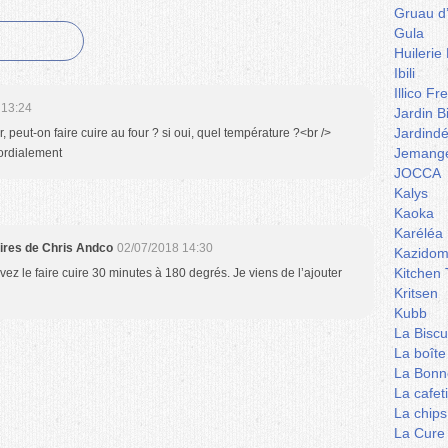
Gruau d
Gula
Huilerie
Ibili
Illico Fr
 13:24
Jardin B
Jardind
, peut-on faire cuire au four ? si oui, quel température ?<br />
Jemange
ordialement
JOCCA
Kalys
Kaoka
Karéléa
aires de Chris Andco
02/07/2018 14:30
Kazidom
Kitchen 
ez le faire cuire 30 minutes à 180 degrés. Je viens de l’ajouter
Kritsen
Kubb
La Biscu
La boîte
La Bonn
La cafet
La chips
La Cure