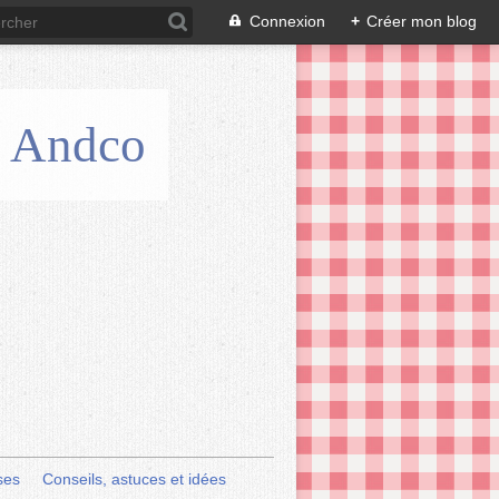
Connexion
+
Créer mon blog
is Andco
ses
Conseils, astuces et idées