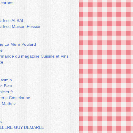
carons
drice ALBAL
drice Maison Fossier
rie La Mère Poulard
le
rmande du magazine Cuisine et Vins
ce
Jasmin
n Bleu
icier.fr
terie Castelanne
t Mathez
s
LLERE GUY DEMARLE