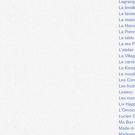
Lagrang
La lentil
La lieut
La mais
La Mand
La Pomm
La table
La tea P
L'ateli
La Villa
Le carré
Le Kios
Le mouli
Les Co
Les frui
Lesieur
Les marm
Lïv Hap
L'Omnicu
Lucien G
Ma Box 
Made in
Madran