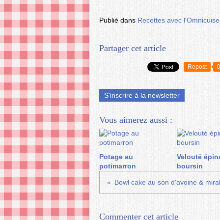
Publié dans
Recettes avec l'Omnicuiseu
Partager cet article
Repost
S'inscrire à la newsletter
Vous aimerez aussi :
Potage au
Velouté épin
potimarron
boursin
Bowl cake au son d'avoine & mira
Commenter cet article