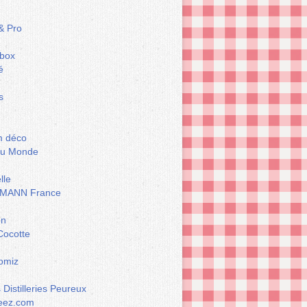
& Pro
box
é
s
m déco
du Monde
lle
MANN France
on
Cocotte
omiz
Distilleries Peureux
eez.com