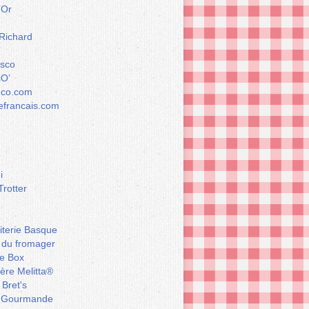
’Or
 Richard
esco
iO’
éco.com
francais.com
i
Trotter
iterie Basque
 du fromager
e Box
ière Melitta®
 Bret's
 Gourmande