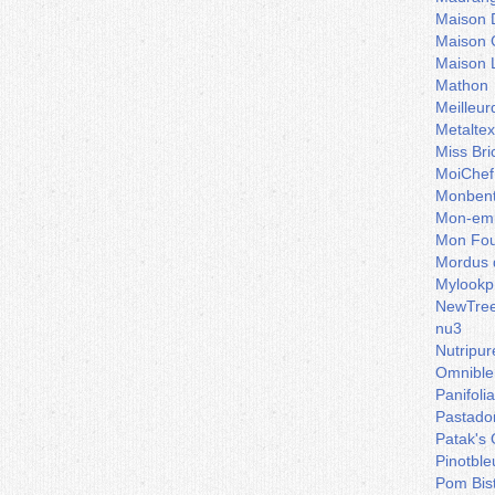
Maison 
Maison 
Maison 
Mathon
Meilleu
Metaltex
Miss Bri
MoiChef
Monben
Mon-emb
Mon Fou
Mordus 
Mylookp
NewTre
nu3
Nutripur
Omnible
Panifoli
Pastado
Patak's 
Pinotble
Pom Bis