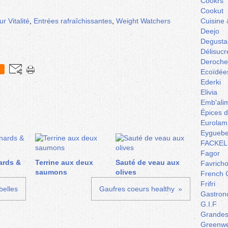
Cookrs
Cookut
r Vitalité
,
Entrées rafraîchissantes
,
Weight Watchers
Cuisine 
Deejo
Degusta
Délisucr
Deroche
0
Ecoïdée
Ederki
Elivia
Emb'ali
Épices 
Eurolam
Eyguebe
FACKEL
Fagor
ards &
Terrine aux deux
Sauté de veau aux
Favrich
saumons
olives
French 
Frifri
belles
Gaufres coeurs healthy
Gastron
G.I.F
Grandes 
Greenw