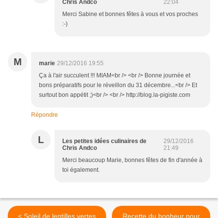
Chris Andco
22:04
Merci Sabine et bonnes fêtes à vous et vos proches
:-)
M
marie
29/12/2016 19:55
Ça à l'air succulent !!! MIAM<br /> <br /> Bonne journée et
bons préparatifs pour le réveillon du 31 décembre...<br /> Et
surtout bon appétit ;)<br /> <br /> http://blog.la-pigiste.com
Répondre
L
Les petites idées culinaires de
29/12/2016
Chris Andco
21:49
Merci beaucoup Marie, bonnes fêtes de fin d'année à
toi également.
< Soleil de lentilles vertes
Recette du bonheur pour