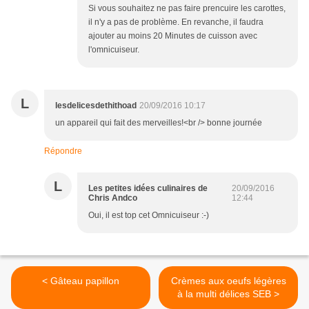
Si vous souhaitez ne pas faire prencuire les carottes,
il n'y a pas de problème. En revanche, il faudra
ajouter au moins 20 Minutes de cuisson avec
l'omnicuiseur.
L
lesdelicesdethithoad
20/09/2016 10:17
un appareil qui fait des merveilles!<br /> bonne journée
Répondre
L
Les petites idées culinaires de
20/09/2016
Chris Andco
12:44
Oui, il est top cet Omnicuiseur :-)
< Gâteau papillon
Crèmes aux oeufs légères
à la multi délices SEB >