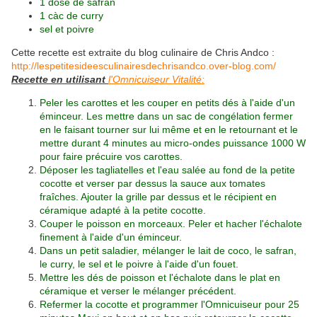
1 dose de safran
1 càc de curry
sel et poivre
Cette recette est extraite du blog culinaire de Chris Andco :
http://lespetitesideesculinairesdechrisandco.over-blog.com/
Recette en utilisant
l'Omnicuiseur Vitalité:
Peler les carottes et les couper en petits dés à l'aide d'
un
éminceur.
Les mettre dans un sac de congélation fermer
en le faisant tourner sur lui même et en le retournant et le
mettre durant 4 minutes au micro-ondes puissance 1000 W
pour faire précuire vos carottes.
Déposer les tagliatelles et l'eau salée au fond de la petite
cocotte et verser par dessus la sauce aux tomates
fraîches. Ajouter la grille par dessus et le récipient en
céramique adapté à la petite cocotte.
Couper le poisson en morceaux. Peler et hacher l'échalote
finement à l'aide d'
un éminceur
.
Dans un petit saladier, mélanger le lait de coco, le safran,
le curry, le sel et le poivre à l'aide d'un fouet.
Mettre les dés de poisson et l'échalote dans le plat en
céramique et verser le mélanger précédent.
Refermer la cocotte et programmer
l'Omnicuiseur
pour 25