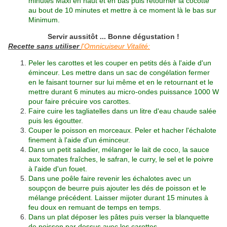
minutes Maxi en haut et en bas puis retourner la cocotte
au bout de 10 minutes et mettre à ce moment là le bas sur
Minimum.
Servir aussitôt ... Bonne dégustation !
Recette sans utiliser
l'Omnicuiseur Vitalité:
Peler les carottes et les couper en petits dés à l'aide d'
un
éminceur.
Les mettre dans un sac de congélation fermer
en le faisant tourner sur lui même et en le retournant et le
mettre durant 6 minutes au micro-ondes puissance 1000 W
pour faire précuire vos carottes.
Faire cuire les tagliatelles dans un litre d'eau chaude salée
puis les égoutter.
Couper le poisson en morceaux. Peler et hacher l'échalote
finement à l'aide d'
un éminceur
.
Dans un petit saladier, mélanger le lait de coco, la sauce
aux tomates fraîches, le safran, le curry, le sel et le poivre
à l'aide d'un fouet.
Dans une poêle faire revenir les échalotes avec un
soupçon de beurre puis ajouter les dés de poisson et le
mélange précédent. Laisser mijoter durant 15 minutes à
feu doux en remuant de temps en temps.
Dans un plat déposer les pâtes puis verser la blanquette
de poisson par dessus avec les carottes.