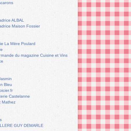
carons
drice ALBAL
drice Maison Fossier
rie La Mère Poulard
le
rmande du magazine Cuisine et Vins
ce
Jasmin
n Bleu
icier.fr
terie Castelanne
t Mathez
s
LLERE GUY DEMARLE