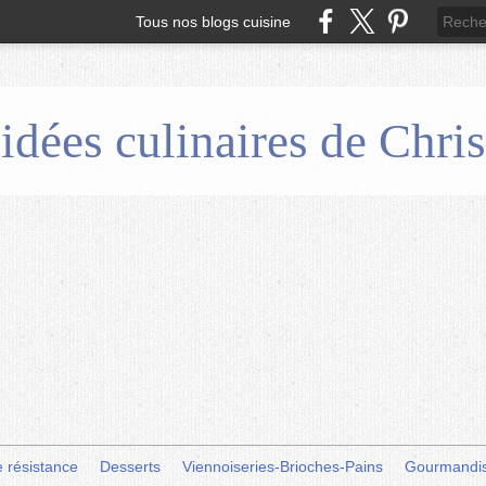
Tous nos blogs cuisine
 idées culinaires de Chr
e résistance
Desserts
Viennoiseries-Brioches-Pains
Gourmandi