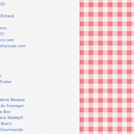
’Or
 Richard
esco
iO’
éco.com
francais.com
i
Trotter
iterie Basque
 du fromager
e Box
ière Melitta®
 Bret's
 Gourmande