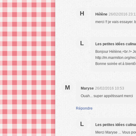
H
Hélène
26/02/2016 23:1
merci !! je vais essayer.
L
Les petites idées culin
Bonjour Hélène,<br /> Je 
http://m.marmiton.org/re
Bonne soirée et á bientô
M
Maryse
26/02/2016 10:53
Ouah... super appétissant merci
Répondre
L
Les petites idées culin
Merci Maryse ... Vous pou