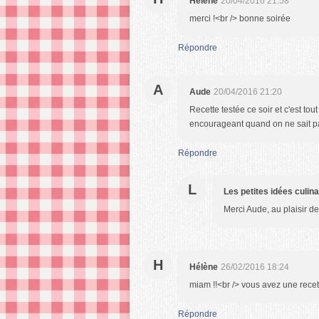
Hélène
20/04/2016 21:58
merci !<br /> bonne soirée
Répondre
A
Aude
20/04/2016 21:20
Recette testée ce soir et c'est tout
encourageant quand on ne sait pas 
Répondre
L
Les petites idées culin
Merci Aude, au plaisir de
H
Hélène
26/02/2016 18:24
miam !!<br /> vous avez une recett
Répondre