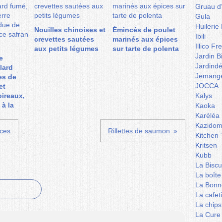
Gruau d
Gula
Huilerie
Nouilles chinoises et
Émincés de poulet
Ibili
crevettes sautées
marinés aux épices
Illico Fr
aux petits légumes
sur tarte de polenta
Jardin B
e
Jardind
lard
Jemange
es de
JOCCA
et
ireaux,
Kalys
 à la
Kaoka
Karéléa
Kazidom
ices
Rillettes de saumon
Kitchen 
Kritsen
Kubb
La Biscu
La boîte
La Bonn
La cafet
La chips
La Cure