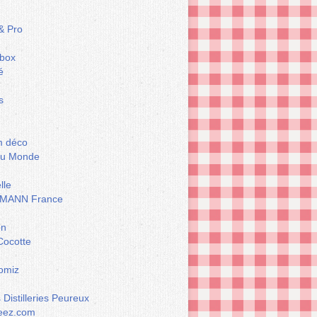
& Pro
box
é
s
m déco
du Monde
lle
MANN France
on
Cocotte
omiz
Distilleries Peureux
eez.com