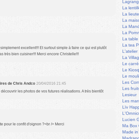
Lagrang
La lentil
La lieut
La mais
La Mand
La Pomm
La table
La tea P
 simplement excellent!!! Et surtout simple à faire ce qui est plutôt
L'ateli
très bien cuisiner!!! Merci encore Christelle!!!
La Villa
Le carré
Le Kios
Le mouli
Les Co
aires de Chris Andco
20/04/2016 21:45
Les frui
 découvrir les photos de vos futures réalisations. A très bientôt
Lesieur
Les marm
Lïv Hap
L'Omnicu
Lucien G
e pour le confit d'oignon ?<br /> Merci
Ma Box 
Made in
Madran