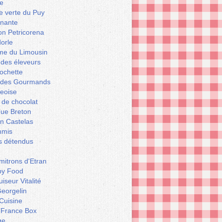
e
le verte du Puy
enante
on Petricorena
orle
e du Limousin
 des éleveurs
ochette
er des Gourmands
geoise
 de chocolat
que Breton
n Castelas
mmis
ts détendus
itrons d'Etran
py Food
iseur Vitalité
eorgelin
Cuisine
 France Box
ge