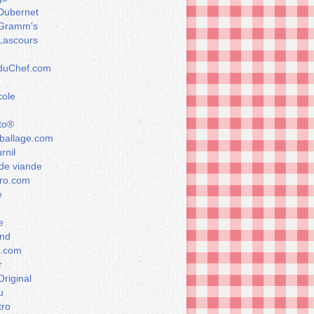
Dubernet
Gramm's
Lascours
rduChef.com
cole
to®
allage.com
rnil
de viande
ro.com
e
e
nd
a.com
r
Original
u
tro