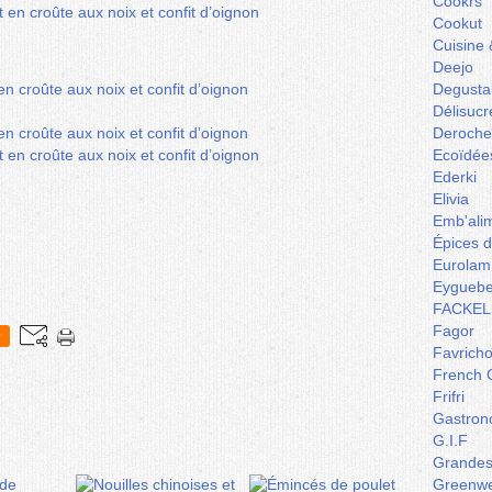
Cookrs
Cookut
Cuisine 
Deejo
Degusta
Délisucr
Deroche
Ecoïdée
Ederki
Elivia
Emb'ali
Épices 
Eurolam
Eyguebe
FACKEL
Fagor
0
Favrich
French 
Frifri
Gastron
G.I.F
Grandes 
Greenw