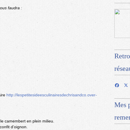
vous faudra :
Retro
résea
aire
http://lespetitesideesculinairesdechrisandco.over-
Mes p
remer
r le camembert en plein milieu.
onfit d’oignon.