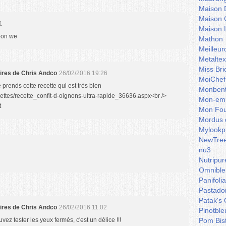
Maison 
Maison 
1
Maison 
 bon we
Mathon
Meilleu
Metaltex
Miss Bri
aires de Chris Andco
26/02/2016 19:26
MoiChef
prends cette recette qui est très bien
Monben
cettes/recette_confit-d-oignons-ultra-rapide_36636.aspx<br />
Mon-emb
t
Mon Fou
Mordus 
Mylookp
NewTre
nu3
Nutripur
Omnible
Panifoli
Pastado
Patak's 
aires de Chris Andco
26/02/2016 11:02
Pinotble
vez tester les yeux fermés, c'est un délice !!!
Pom Bis