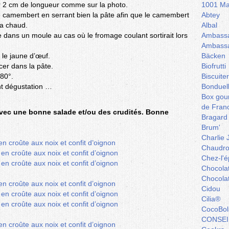
ur 2 cm de longueur comme sur la photo.
1001 Ma
le camembert en serrant bien la pâte afin que le camembert
Abtey
ra chaud.
Albal
dans un moule au cas où le fromage coulant sortirait lors
Ambassa
Ambassa
le jaune d’œuf.
Bäcken
cer dans la pâte.
Biofrutti
80°.
Biscuite
nt dégustation …
Bonduel
Box gou
de Fran
vec une bonne salade et/ou des crudités. Bonne
Bragard
Brum'
Charlie 
Chaudro
Chez-l'ép
Chocola
Chocola
Cidou
Cilia®
CocoBol
CONSEI