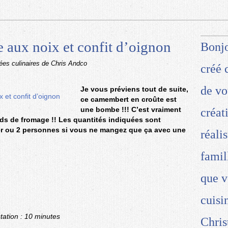
 aux noix et confit d’oignon
Bonjo
dées culinaires de Chris Andco
créé 
de vo
Je vous préviens tout de suite,
ce camembert en croûte est
une bombe !!! C’est vraiment
créat
ds de fromage !! Les quantités indiquées sont
ger ou 2 personnes si vous ne mangez que ça avec une
réali
famil
que v
cuisi
ation : 10 minutes
Chris