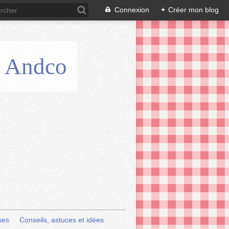
Connexion
+
Créer mon blog
is Andco
ses
Conseils, astuces et idées