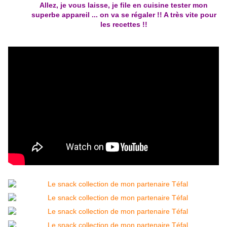
Allez, je vous laisse, je file en cuisine tester mon
superbe appareil ... on va se régaler !! A très vite pour
les recettes !!