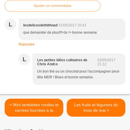
Ajouter un commentaire
L
lesdelicesdethithoad
01/05/2017 20:41
que demander de plus!!!!<br /> bonne semaine
Répondre
L
Les petites idées culinaires de
02/05/2017
Chris Andco
21:12
Un bon thé ou un chocolat pour l'accompagner peut-
être MDR ! Bises et bonne semaine.
< Mini tartelettes rondes et
Les fruits et légumes du
carrées fourrées à la
mois de mai >
mousse de citron ou
mousse au chocolat