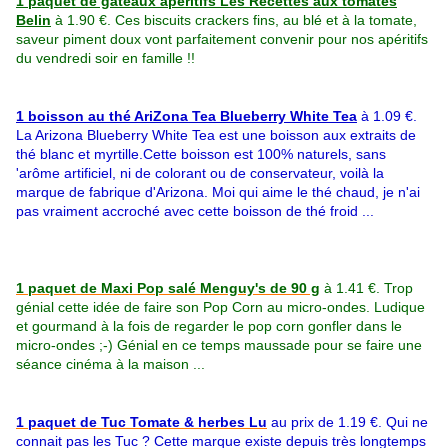
1 paquet de gâteaux apéritifs Les Recettes aux tomates
Belin
à 1.90 €. Ces
biscuits crackers fins, au blé et à la tomate,
saveur piment doux vont parfaitement convenir pour nos apéritifs
du vendredi soir en famille !!
1 boisson au thé AriZona Tea Blueberry White Tea
à 1.09 €.
La Arizona Blueberry White Tea est une boisson aux extraits de
thé blanc et myrtille.Cette boisson est 100% naturels, sans
'arôme artificiel, ni de colorant ou de conservateur, voilà la
marque de fabrique d'Arizona. Moi qui aime le thé chaud, je n'ai
pas vraiment accroché avec cette boisson de thé froid ...
1 paquet de Maxi Pop salé Menguy's de 90 g
à 1.41 €. Trop
génial cette idée de faire son Pop Corn au micro-ondes. Ludique
et gourmand à la fois de regarder le pop corn gonfler dans le
micro-ondes ;-) Génial en ce temps maussade pour se faire une
séance cinéma à la maison ...
1 paquet de Tuc Tomate & herbes Lu
au prix de 1.19 €. Qui ne
connait pas les Tuc ? Cette marque existe depuis très longtemps