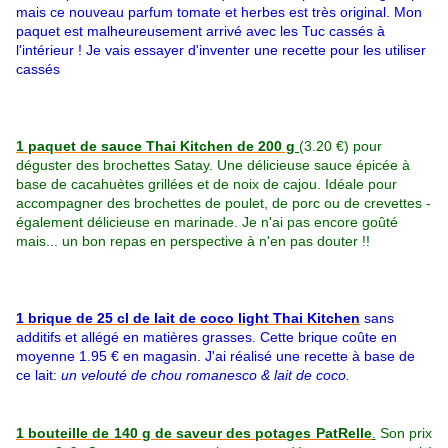
mais ce nouveau parfum tomate et herbes est très original. Mon
paquet est malheureusement arrivé avec les Tuc cassés à
l'intérieur ! Je vais essayer d'inventer une recette pour les utiliser
cassés
1 paquet de sauce Thai Kitchen de 200 g
(3.20 €) pour
déguster des brochettes Satay. Une délicieuse sauce épicée à
base de cacahuètes grillées et de noix de cajou. Idéale pour
accompagner des brochettes de poulet, de porc ou de crevettes -
également délicieuse en marinade. Je n'ai pas encore goûté
mais... un bon repas en perspective à n'en pas douter !!
1 brique de 25 cl de lait de coco light Thai Kitchen
sans
additifs et allégé en matières grasses. Cette brique coûte en
moyenne 1.95 € en magasin. J'ai réalisé une recette à base de
ce lait:
un velouté de chou romanesco & lait de coco.
1 bouteille de 140 g de saveur des potages PatRelle
.
Son prix