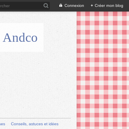
Connexion
+
Créer mon blog
is Andco
ses
Conseils, astuces et idées