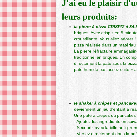
J'ai eu le plaisir d'
leurs produits:
la pierre à pizza CRISPIZ à 34.
briques. Avec crispiz,en 5 minu
croustillante. Vous allez adorer 
pizza réalisée dans un matériau
La pierre réfractaire emmagasine
traditionnel en briques. En compl
directement la pâte sous la pizza
pâte humide pas assez cuite » au
le shaker à crêpes et pancake
deviennent un jeu d'enfant à réal
Une pâte à crêpes ou pancakes 
- Ajoutez les ingrédients en sui
- Secouez avec la bille anti-gru
- Versez directement dans la poê