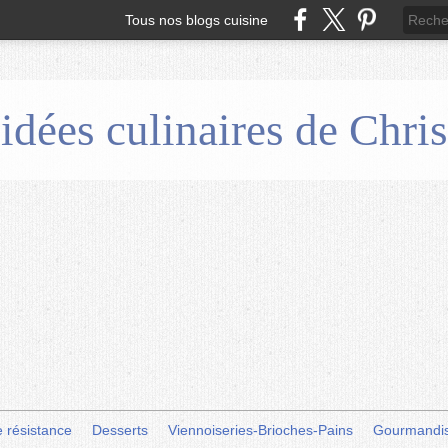
Tous nos blogs cuisine
 idées culinaires de Chr
e résistance
Desserts
Viennoiseries-Brioches-Pains
Gourmandi