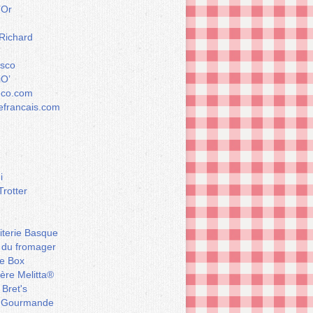
’Or
 Richard
esco
iO’
éco.com
francais.com
i
Trotter
iterie Basque
 du fromager
e Box
ière Melitta®
 Bret's
 Gourmande