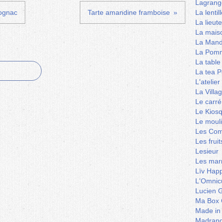
Lagrang
Cognac
Tarte amandine framboise
La lentil
La lieut
La mais
La Mand
La Pomm
La table
La tea P
L'ateli
La Villa
Le carré
Le Kios
Le mouli
Les Co
Les frui
Lesieur
Les marm
Lïv Hap
L'Omnicu
Lucien G
Ma Box 
Made in
Madran