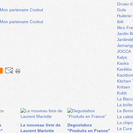
Gruau d
Gula
Huilerie
Ibili
Illico Fr
Jardin B
Jardind
Jemange
JOCCA
Kalys
Kaoka
Karéléa
0
Kazidom
Kitchen 
Kritsen
Kubb
La Biscu
La boîte
La Bonn
La cafet
La chips
x
Le nouveau livre de
Degustabox
La Cure
e"
Laurent Mariotte
"Produits en France"