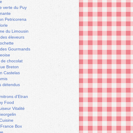
e
le verte du Puy
enante
on Petricorena
orle
e du Limousin
 des éleveurs
ochette
er des Gourmands
geoise
 de chocolat
que Breton
n Castelas
mmis
ts détendus
itrons d'Etran
py Food
iseur Vitalité
eorgelin
Cuisine
 France Box
ge