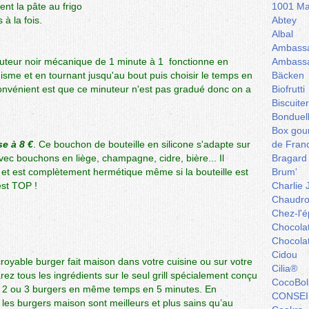
nt la pâte au frigo
1001 Ma
à la fois.
Abtey
Albal
Ambassa
uteur noir mécanique de 1 minute à 1 fonctionne en
Ambassa
sme et en tournant jusqu'au bout puis choisir le temps en
Bäcken
convénient est que ce minuteur n'est pas gradué donc on a
Biofrutti
Biscuite
Bonduel
Box gou
e à 8 €
.
Ce bouchon de bouteille en silicone s'adapte sur
de Fran
avec bouchons en liège, champagne, cidre, bière... Il
Bragard
nt et est complètement hermétique même si la bouteille est
Brum'
est TOP !
Charlie 
Chaudro
Chez-l'ép
Chocola
Chocola
Cidou
royable burger fait maison dans votre cuisine ou sur votre
Cilia®
ez tous les ingrédients sur le seul grill spécialement conçu
CocoBol
er 2 ou 3 burgers en même temps en 5 minutes. En
CONSEI
, les burgers maison sont meilleurs et plus sains qu’au