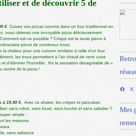
utiliser et de découvrir 5 de
90 €
.
Cuisez vos pizzas comme dans un four traditionnel en
tes, vous obtenez une incroyable pizza délicieusement
! Comment est-ce possible ? Crispiz est la seule pierre à
 réfractaire percé de nombreux trous.
 la chaleur pour une cuisson similaire à celle d’un four
ément, les trous permettent à l’air chaud de venir cuire
Retro
 et d’éliminer l’humidité : fini la sensation désagréable de «
 centre de la pizza !
résea
s à 19.90 €.
Avec ce shaker, les crêpes et pancakes
Mes p
iser sans robot, sans fouet, sans louche et sans saladier !!
super simple :
vant les mesures
remer
meaux
le, sans salissure