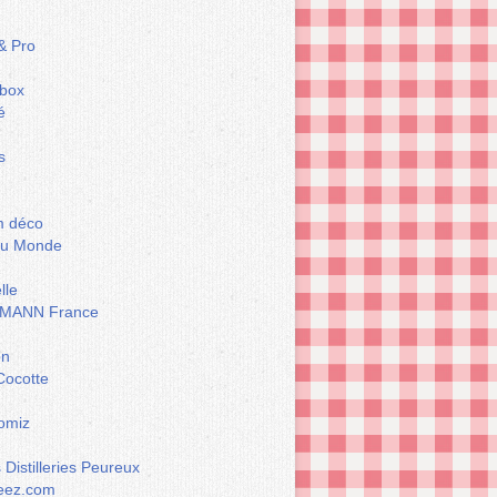
& Pro
box
é
s
m déco
du Monde
lle
MANN France
on
Cocotte
omiz
Distilleries Peureux
eez.com