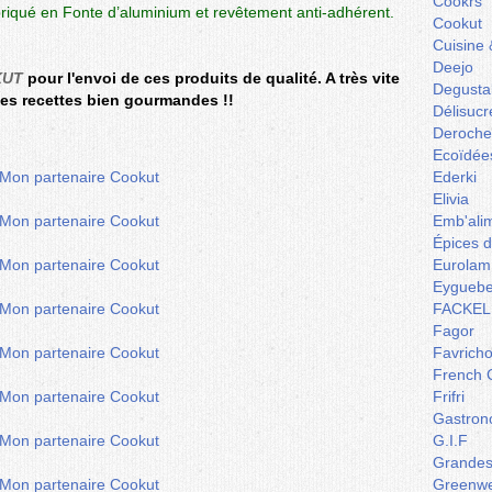
Cookrs
briqué en Fonte d’aluminium et revêtement anti-adhérent.
Cookut
Cuisine 
Deejo
KUT
pour l'envoi de ces produits de qualité. A très vite
Degusta
es recettes bien gourmandes !!
Délisucr
Deroche
Ecoïdée
Ederki
Elivia
Emb'ali
Épices 
Eurolam
Eyguebe
FACKEL
Fagor
Favrich
French 
Frifri
Gastron
G.I.F
Grandes 
Greenw