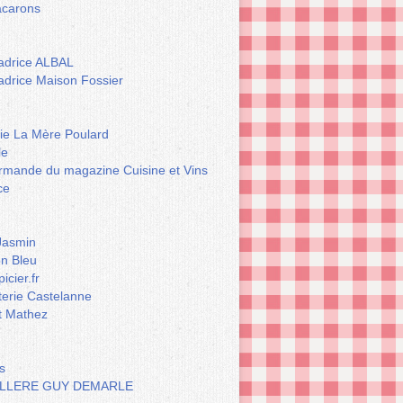
carons
drice ALBAL
drice Maison Fossier
rie La Mère Poulard
le
rmande du magazine Cuisine et Vins
ce
Jasmin
n Bleu
icier.fr
terie Castelanne
t Mathez
s
LLERE GUY DEMARLE