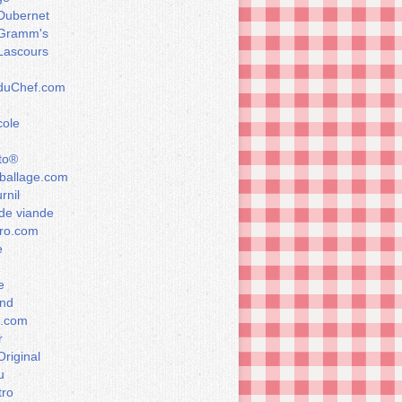
Dubernet
Gramm's
Lascours
rduChef.com
cole
to®
allage.com
rnil
de viande
ro.com
e
e
nd
a.com
r
Original
u
tro