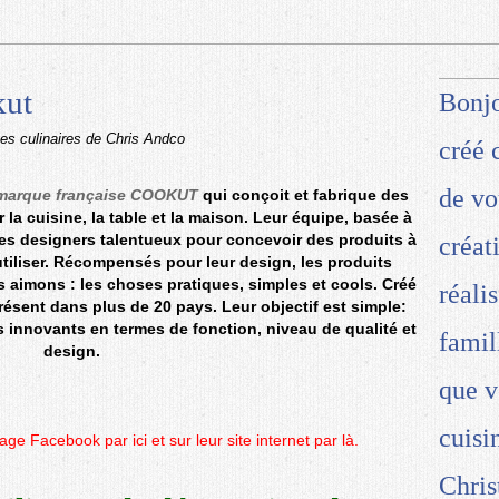
kut
Bonjo
ées culinaires de Chris Andco
créé 
de vo
 marque française COOKUT
qui conçoit et fabrique des
 la cuisine, la table et la maison. Leur équipe, basée à
 des designers talentueux pour concevoir des produits à
créat
utiliser. Récompensés pour leur design, les produits
s aimons : les choses pratiques, simples et cools. Créé
réali
ésent dans plus de 20 pays. Leur objectif est simple:
 innovants en termes de fonction, niveau de qualité et
famil
design.
que v
cuisi
page Facebook par
ici
et sur leur site internet par
là
.
Chris