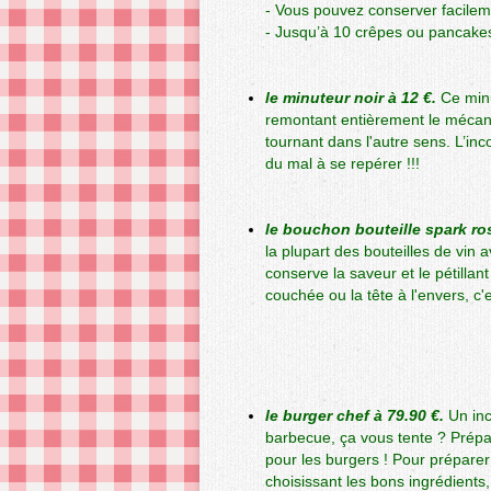
- Vous pouvez conserver facileme
- Jusqu’à 10 crêpes ou pancakes 
le minuteur noir à 12 €.
Ce min
remontant entièrement le mécani
tournant dans l'autre sens. L’in
du mal à se repérer !!!
le bouchon bouteille spark ros
la plupart des bouteilles de vin 
conserve la saveur et le pétilla
couchée ou la tête à l'envers, c'
le burger chef à 79.90 €.
Un inc
barbecue, ça vous tente ? Prépar
pour les burgers ! Pour prépar
choisissant les bons ingrédients