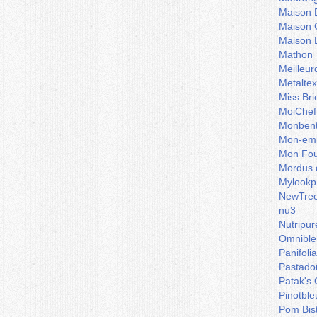
Maison 
Maison 
Maison 
Mathon
Meilleu
Metaltex
Miss Bri
MoiChef
Monben
Mon-emb
Mon Fou
Mordus 
Mylookp
NewTre
nu3
Nutripur
Omnible
Panifoli
Pastado
Patak's 
Pinotble
Pom Bis