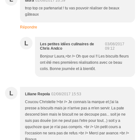
laura
02/08/2017 20:59
trop top ce partenariat ! tu vas pouvoir réaliser de beaux
gâteaux
Répondre
L
Les petites idées culinaires de
03/08/2017
Chris Andco
09:12
Bonjour Laura,<br /> Oh que oui !! Les biscuits fleurs
ont été mes premières réalisations avec ce beau
colis. Bonne journée et à bientôt.
L
Liliane Repola
02/08/2017 15:53
Coucou Christelle !<br /> Je connais la marque et j'ai la
presse a biscuits mais je n'arrive pas a m'en servir. La pate
descend bien mais le biscuit ne se decoupe pas... soit je ne
suis pas douée (on ne peut pas l'etre pour tout...) soit y a
qquchoze que je n'ai pas compris. <br /> Un petit cours a
l'occasion ne sera pas de refus.<br /> Merci par avance.<br />
Bisous