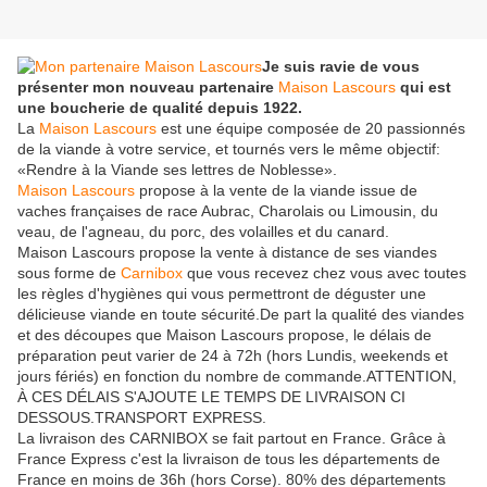
Je suis ravie de vous
présenter mon nouveau partenaire
Maison Lascours
qui est
une boucherie de qualité depuis 1922.
La
Maison Lascours
est une équipe composée de 20 passionnés
de la viande à votre service, et tournés vers le même objectif:
«Rendre à la Viande ses lettres de Noblesse».
Maison Lascours
propose à la vente de la viande issue de
vaches françaises de race Aubrac, Charolais ou Limousin, du
veau, de l'agneau, du porc, des volailles et du canard.
Maison Lascours propose la vente à distance de ses viandes
sous forme de
Carnibox
que vous recevez chez vous avec toutes
les règles d'hygiènes qui vous permettront de déguster une
délicieuse viande en toute sécurité.De part la qualité des viandes
et des découpes que Maison Lascours propose, le délais de
préparation peut varier de 24 à 72h (hors Lundis, weekends et
jours fériés) en fonction du nombre de commande.ATTENTION,
À CES DÉLAIS S'AJOUTE LE TEMPS DE LIVRAISON CI
DESSOUS.TRANSPORT EXPRESS.
La livraison des CARNIBOX se fait partout en France. Grâce à
France Express c'est la livraison de tous les départements de
France en moins de 36h (hors Corse). 80% des départements